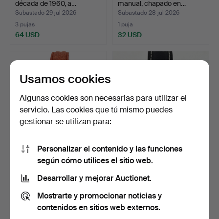
década de 1960, a…
manual, chapado en…
Subastado 29 jul 2026
Subastado 28 jul 2026
3 pujas
1 puja
64 USD
32 USD
Usamos cookies
Algunas cookies son necesarias para utilizar el
servicio. Las cookies que tú mismo puedes
gestionar se utilizan para:
Personalizar el contenido y las funciones
SANIT, reloj de pulsera,
CYMA Triplex, reloj de
según cómo utilices el sitio web.
años 1950/60, man…
pulsera, manual, dé…
Subastado 27 jul 2026
Subastado 27 jul 2026
Desarrollar y mejorar Auctionet.
1 puja
8 pujas
Mostrarte y promocionar noticias y
32 USD
64 USD
contenidos en sitios web externos.