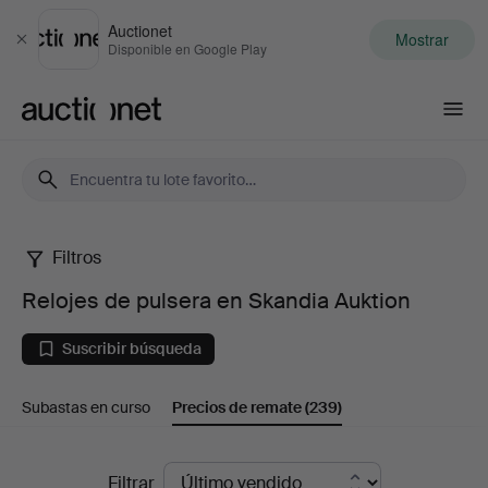
Auctionet
Mostrar
Cerrar
Disponible en Google Play
Auctionet.com
Filtros
Relojes
Relojes de pulsera en Skandia Auktion
de
Suscribir búsqueda
pulsera
Subastas en curso
Precios de remate
(239)
en
Skandia
Precios
Filtrar