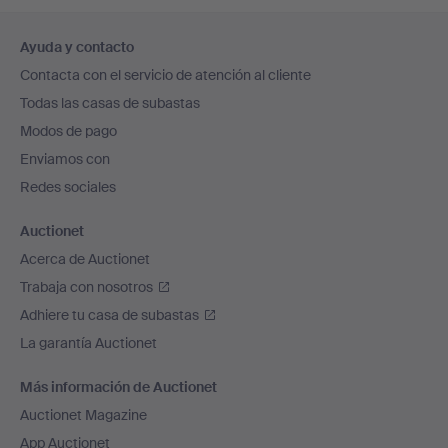
Navegación
Ayuda y contacto
en
Contacta con el servicio de atención al cliente
el
Todas las casas de subastas
pie
Modos de pago
de
Enviamos con
página
Redes sociales
Auctionet
Acerca de Auctionet
Trabaja con nosotros
Adhiere tu casa de subastas
La garantía Auctionet
Más información de Auctionet
Auctionet Magazine
App Auctionet