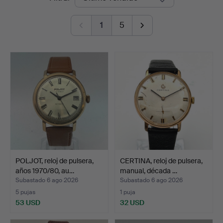
de
Auktion
1
5
remate
POLJOT, reloj de pulsera,
CERTINA, reloj de pulsera,
años 1970/80, au…
manual, década …
Subastado 6 ago 2026
Subastado 6 ago 2026
5 pujas
1 puja
53 USD
32 USD