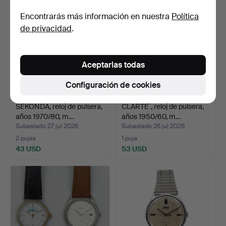
Encontrarás más información en nuestra
Política
de privacidad
.
Aceptarlas todas
Configuración de cookies
SEKONDA, reloj de pulsera,
CLARTE´, reloj de pulsera,
años 1970/80, m…
años 1950/60, m…
Subastado 27 jul 2026
Subastado 26 jul 2026
2 pujas
1 puja
43 USD
53 USD