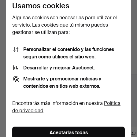
Usamos cookies
Mostrar lotes fuera de Suecia
Algunas cookies son necesarias para utilizar el
servicio. Las cookies que tú mismo puedes
gestionar se utilizan para:
Estos son los lotes existentes
nuestro archivo que coinciden con
Personalizar el contenido y las funciones
tu búsqueda.
según cómo utilices el sitio web.
Desarrollar y mejorar Auctionet.
Mostrar todos los lotes
Mostrarte y promocionar noticias y
contenidos en sitios web externos.
Encontrarás más información en nuestra
Política
de privacidad
.
Aceptarlas todas
LOTE - 5 piezas,
RELOJ DE PULSERA -
RELOJ 