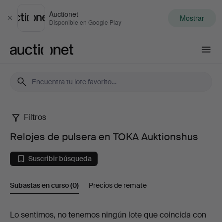
Auctionet
Mostrar
Cerrar
Disponible en Google Play
Auctionet.com
Filtros
Relojes
Relojes de pulsera en TOKA Auktionshus
de
Suscribir búsqueda
pulsera
Subastas en curso
(0)
Precios de remate
en
TOKA
Subastas
Lo sentimos, no tenemos ningún lote que coincida con