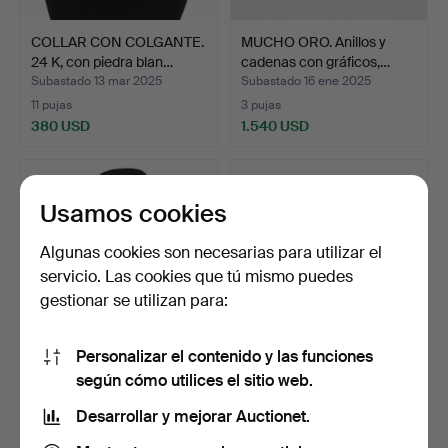
COLLAR CON COLGANTE.
MUCHO ORO. Anillos y
24 K, con piedra blan…
cadenas con gráficos,…
Subastado 13 mar 2025
Subastado 16 ene 2025
11 pujas
3 pujas
380 USD
1.540 USD
Usamos cookies
Algunas cookies son necesarias para utilizar el
servicio. Las cookies que tú mismo puedes
gestionar se utilizan para:
Personalizar el contenido y las funciones
COLLAR. Perlas con hebilla
JOYAS. Es plateado.
según cómo utilices el sitio web.
dorada, 18 K.
Desarrollar y mejorar Auctionet.
Subastado 6 dic 2024
Subastado 29 nov 2024
8 pujas
1 puja