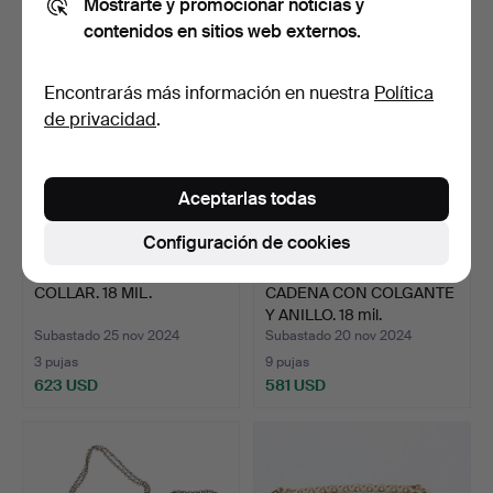
Mostrarte y promocionar noticias y
159 USD
32 USD
contenidos en sitios web externos.
Encontrarás más información en nuestra
Política
de privacidad
.
Aceptarlas todas
Configuración de cookies
COLLAR. 18 MIL.
CADENA CON COLGANTE
Y ANILLO. 18 mil.
Subastado 25 nov 2024
Subastado 20 nov 2024
3 pujas
9 pujas
623 USD
581 USD