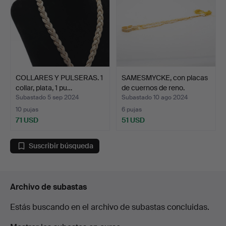
COLLARES Y PULSERAS. 1
SAMESMYCKE, con placas
collar, plata, 1 pu…
de cuernos de reno.
Subastado 5 sep 2024
Subastado 10 ago 2024
10 pujas
6 pujas
71 USD
51 USD
Suscribir búsqueda
Archivo de subastas
Estás buscando en el archivo de subastas concluidas.