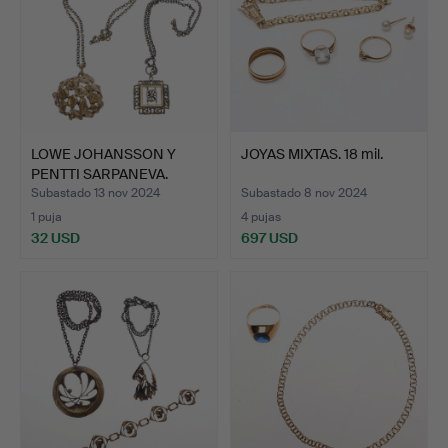
LOWE JOHANSSON Y
JOYAS MIXTAS. 18 mil.
PENTTI SARPANEVA.
Collare…
Subastado 13 nov 2024
Subastado 8 nov 2024
1 puja
4 pujas
32 USD
697 USD