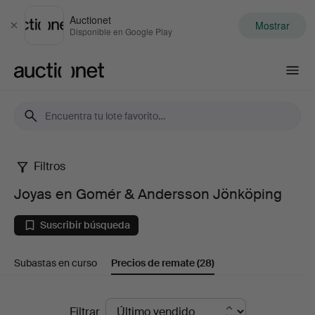
Auctionet
Mostrar
Cerrar
Disponible en Google Play
Auctionet.com
Filtros
Joyas
Joyas en Gomér & Andersson Jönköping
en
Suscribir búsqueda
Gomér
Subastas en curso
Precios de remate
(28)
&
Andersson
Precios
Filtrar