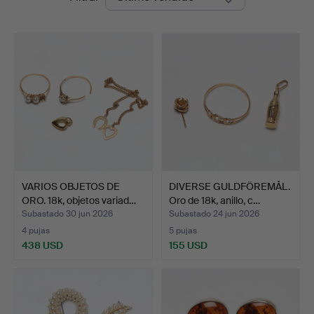
de
Jönköping
remate
VARIOS OBJETOS DE
DIVERSE GULDFÖREMÅL.
ORO. 18k, objetos variad…
Oro de 18k, anillo, c…
Subastado 30 jun 2026
Subastado 24 jun 2026
4 pujas
5 pujas
438 USD
155 USD