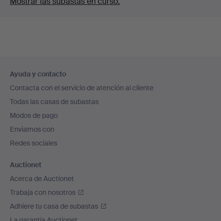
Mostrar las subastas en curso.
Navegación
Ayuda y contacto
en
Contacta con el servicio de atención al cliente
el
Todas las casas de subastas
pie
Modos de pago
de
Enviamos con
página
Redes sociales
Auctionet
Acerca de Auctionet
Trabaja con nosotros
Adhiere tu casa de subastas
La garantía Auctionet