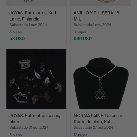
JOYAS. Entre otros, Karl
ANILLO Y PULSERA. 18
Laine, Finlandia.
MIL.
Subastado 1 nov 2024
Subastado 1 nov 2024
5 pujas
3 pujas
53 USD
686 USD
JOYAS. Entre otras cosas,
NORMA LAINE. Un collar
plata.
Ruutu de plata, Kul…
Subastado 31 oct 2024
Subastado 27 oct 2024
5 pujas
12 pujas