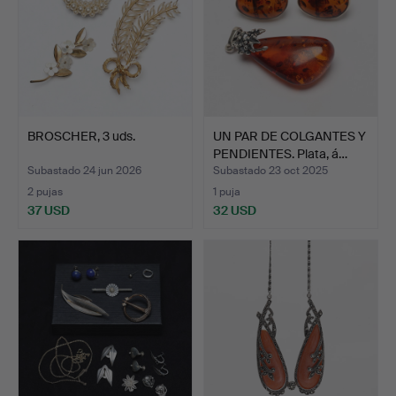
BROSCHER, 3 uds.
UN PAR DE COLGANTES Y
PENDIENTES. Plata, á…
Subastado 24 jun 2026
Subastado 23 oct 2025
2 pujas
1 puja
37 USD
32 USD