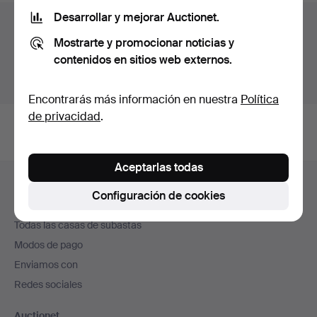
Desarrollar y mejorar Auctionet.
Archivo de subastas
Mostrarte y promocionar noticias y
Estás buscando en el archivo de subastas concluidas.
contenidos en sitios web externos.
Mostrar las subastas en curso.
Encontrarás más información en nuestra
Política
de privacidad
.
Aceptarlas todas
Navegación
Ayuda y contacto
en
Configuración de cookies
Contacta con el servicio de atención al cliente
el
Todas las casas de subastas
pie
Modos de pago
de
Enviamos con
página
Redes sociales
Auctionet