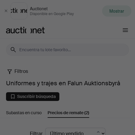
Auctionet
Mostrar
Cerrar
Disponible en Google Play
Auctionet.com
Filtros
Uniformes
Uniformes y trajes en Falun Auktionsbyrå
y
Suscribir búsqueda
trajes
Subastas en curso
Precios de remate
(2)
en
Falun
Precios
Filtrar