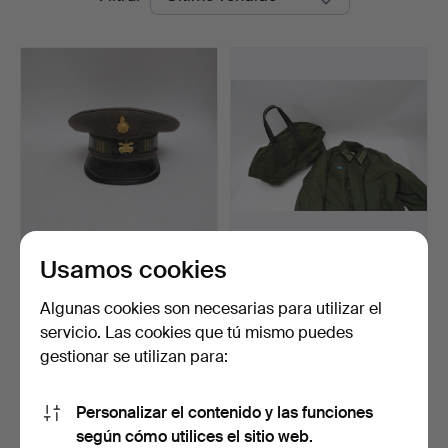
de
Auktionsbyrå
remate
Usamos cookies
GORRA MILITAR, textil con
CHAQUETA MILITAR Y
emblema, talla 5…
BOLSO, 1985, forrado in…
Subastado 10 jul 2026
Subastado 1 jun 2026
Algunas cookies son necesarias para utilizar el
1 puja
5 pujas
servicio. Las cookies que tú mismo puedes
32 USD
53 USD
gestionar se utilizan para:
Suscribir búsqueda
Personalizar el contenido y las funciones
según cómo utilices el sitio web.