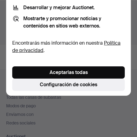
Desarrollar y mejorar Auctionet.
Archivo de subastas
Mostrarte y promocionar noticias y
Estás buscando en el archivo de subastas concluidas.
contenidos en sitios web externos.
Mostrar las subastas en curso.
Encontrarás más información en nuestra
Política
de privacidad
.
Aceptarlas todas
Navegación
Ayuda y contacto
en
Configuración de cookies
Contacta con el servicio de atención al cliente
el
Todas las casas de subastas
pie
Modos de pago
de
Enviamos con
página
Redes sociales
Auctionet