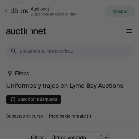
Auctionet
Mostrar
Cerrar
Disponible en Google Play
Auctionet.com
Filtros
Uniformes
Uniformes y trajes en Lyme Bay Auctions
y
Suscribir búsqueda
trajes
Subastas en curso
Precios de remate
(1)
en
Lyme
Precios
Filtrar