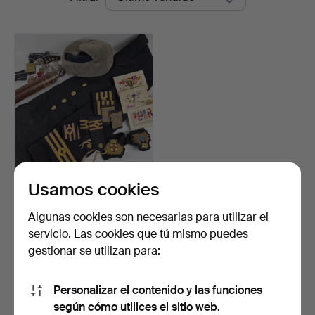
de
Bay
remate
Auctions
Usamos cookies
MILITARIA, INSIGNIAS Y
UNIFORME.
Subastado 10 feb 2026
Algunas cookies son necesarias para utilizar el
7 pujas
servicio. Las cookies que tú mismo puedes
62 USD
gestionar se utilizan para:
Suscribir búsqueda
Personalizar el contenido y las funciones
según cómo utilices el sitio web.