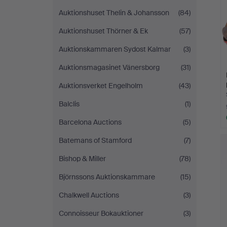
Auktionshuset Thelin & Johansson
(84)
Auktionshuset Thörner & Ek
(57)
Auktionskammaren Sydost Kalmar
(3)
Auktionsmagasinet Vänersborg
(31)
Auktionsverket Engelholm
(43)
Balclis
(1)
Barcelona Auctions
(5)
Batemans of Stamford
(7)
Bishop & Miller
(78)
Björnssons Auktionskammare
(15)
Chalkwell Auctions
(3)
Connoisseur Bokauktioner
(3)