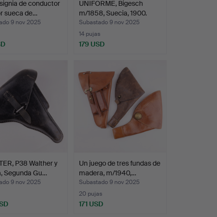
signia de conductor
UNIFORME, Bigesch
or sueca de…
m/1858, Suecia, 1900.
ado 9 nov 2025
Subastado 9 nov 2025
14 pujas
SD
179 USD
ER, P38 Walther y
Un juego de tres fundas de
ta, Segunda Gu…
madera, m/1940,…
ado 9 nov 2025
Subastado 9 nov 2025
20 pujas
USD
171 USD