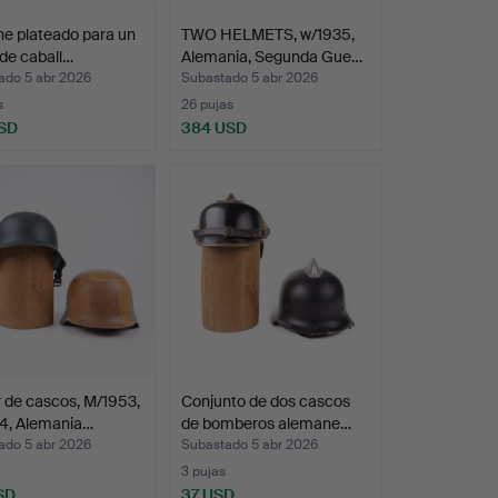
e plateado para un
TWO HELMETS, w/1935,
l de caball…
Alemania, Segunda Gue…
ado 5 abr 2026
Subastado 5 abr 2026
s
26 pujas
SD
384 USD
 de cascos, M/1953,
Conjunto de dos cascos
4, Alemania…
de bomberos alemane…
ado 5 abr 2026
Subastado 5 abr 2026
3 pujas
SD
37 USD