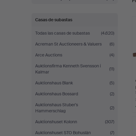
Fi
r
Casas de subastas
Todas las casas de subastas
(4.620)
Acreman St Auctioneers & Valuers
(6)
Arce Auctions
(4)
Auktionsfirma Kenneth Svensson i
(11)
Kalmar
Auktionshaus Blank
(5)
Auktionshaus Bossard
(2)
Auktionshaus Stuber's
(2)
Hammerschlag
Auktionshuset Kolonn
(307)
Auktionshuset STO Bohuslän
(7)