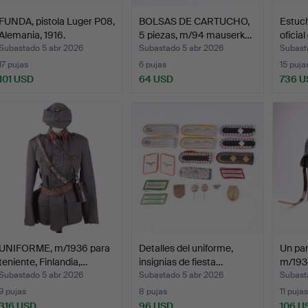
FUNDA, pistola Luger P08,
BOLSAS DE CARTUCHO,
Estuch
Alemania, 1916.
5 piezas, m/94 mauserk…
oficia
Subastado 5 abr 2026
Subastado 5 abr 2026
Subast
17 pujas
6 pujas
15 puja
101 USD
64 USD
736 U
UNIFORME, m/1936 para
Detalles del uniforme,
Un par
teniente, Finlandia,…
insignias de fiesta…
m/193
Subastado 5 abr 2026
Subastado 5 abr 2026
Subast
9 pujas
8 pujas
11 pujas
316 USD
96 USD
106 U