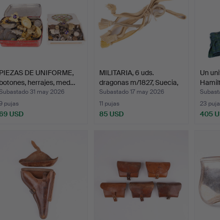
PIEZAS DE UNIFORME,
MILITARIA, 6 uds.
Un un
botones, herrajes, med…
dragonas m/1827, Suecia,
Hamilt
…
Subastado 31 may 2026
Subastado 17 may 2026
Subast
9 pujas
11 pujas
23 puja
69 USD
85 USD
405 