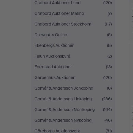
Crafoord Auktioner Lund
(120)
Crafoord Auktioner Malmö
(7)
Crafoord Auktioner Stockholm
(117)
Dreweatts Online
(5)
Ekenbergs Auktioner
(8)
Falun Auktionsbyrå
(2)
Formstad Auktioner
(13)
Garpenhus Auktioner
(126)
Gomér & Andersson Jönköping
(8)
Gomér & Andersson Linköping
(286)
Gomér & Andersson Norrköping
(164)
Gomér & Andersson Nyköping
(46)
Göteborgs Auktionsverk
(81)