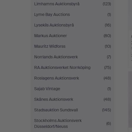
Limhamns Auktionsbyrå
(123)
Lyme Bay Auctions
(1)
Lysekils Auktionsbyrå
(16)
Markus Auktioner
(80)
Mauritz Widforss
(10)
Norrlands Auktionsverk
(7)
RA Auktionsverket Norrköping
(75)
Roslagens Auktionsverk
(48)
Sajab Vintage
(1)
Skånes Auktionsverk
(48)
Stadsauktion Sundsvall
(145)
Stockholms Auktionsverk
(6)
Düsseldorf/Neuss