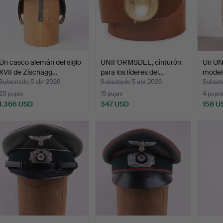
Un casco alemán del siglo
UNIFORMSDEL, cinturón
Un U
XVII de Zischägg…
para los líderes del…
model
5…
Subastado 5 abr 2026
Subastado 5 abr 2026
Subast
20 pujas
15 pujas
4 pujas
1.366 USD
347 USD
158 U