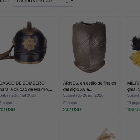
ltrar
de
emate
CASCO DE BOMBERO,
ARNÉS, en estilo de finales
MILITA
para la ciudad de Malmö,…
del siglo XV e…
gala, 
Subastado 7 jul 2026
Subastado 26 jun 2026
Subast
3 pujas
21 pujas
10 puja
43 USD
232 USD
106 U