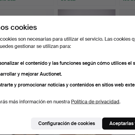
os cookies
cookies son necesarias para utilizar el servicio. Las cookies q
edes gestionar se utilizan para:
sonalizar el contenido y las funciones según cómo utilices el s
UNIFOMSMÖSSA,
6 tocados, militares,
Un par
arrollar y mejorar Auctionet.
m/1865-99 para teniente
civiles, Suecia/Unió…
suecas
trarte y promocionar noticias y contenidos en sitios web exte
coro…
Subastado 5 abr 2026
Subastado 5 abr 2026
Subast
2 pujas
2 pujas
21 puja
295 USD
37 USD
266 
rás más información en nuestra
Política de privacidad
.
Configuración de cookies
Aceptarlas