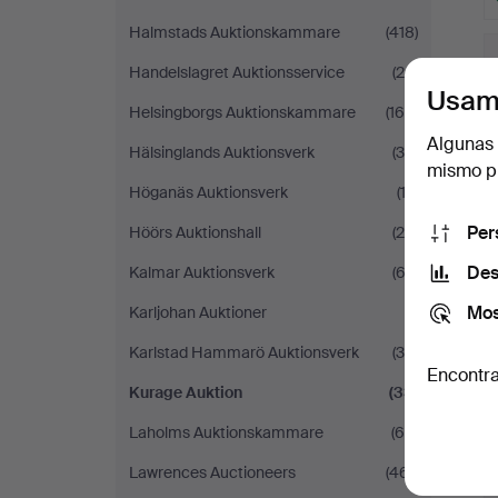
Halmstads Auktionskammare
(418)
Handelslagret Auktionsservice
(24)
Usam
Helsingborgs Auktionskammare
(164)
Algunas 
Hälsinglands Auktionsverk
(34)
mismo pu
Höganäs Auktionsverk
(12)
Per
Höörs Auktionshall
(20)
Des
Kalmar Auktionsverk
(63)
Mos
Karljohan Auktioner
(1)
Karlstad Hammarö Auktionsverk
(35)
Encontra
Kurage Auktion
(33)
Laholms Auktionskammare
(64)
Lawrences Auctioneers
(461)