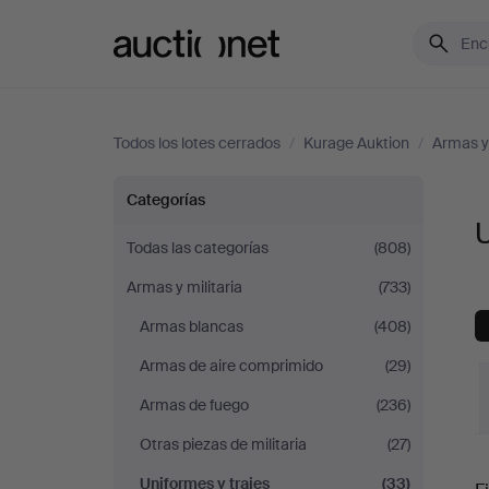
Auctionet.com
Todos los lotes cerrados
/
Kurage Auktion
/
Armas y 
Uniformes
Categorías
U
y
Todas las categorías
(808)
Armas y militaria
(733)
trajes
Armas blancas
(408)
en
Armas de aire comprimido
(29)
Kurage
Armas de fuego
(236)
Otras piezas de militaria
(27)
Auktion
P
Uniformes y trajes
(33)