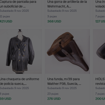
Captura de pantalla para
Una gorra de artillería de la
Una in
un suboficial de …
Wehrmacht, A…
volad
Subastado 9 nov 2025
Subastado 9 nov 2025
Subast
12 pujas
3 pujas
7 pujas
421 USD
368 USD
127 U
Una chaqueta de uniforme
Una funda, m/39 para
HÖLST
de policía sueca,…
Walther P38, Suecia, …
revis
Subastado 9 nov 2025
Subastado 9 nov 2025
Subast
8 pujas
23 pujas
7 pujas
69 USD
276 USD
200 