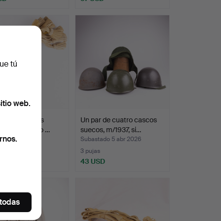
ue tú
itio web.
 de 10 correas
Un par de cuatro cascos
 m/1827, siglo …
suecos, m/1937, si…
rnos.
ado 5 abr 2026
Subastado 5 abr 2026
s
3 pujas
USD
43 USD
 todas