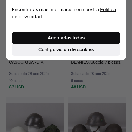
Encontrarás más información en nuestra
Política
de privacidad
.
Aceptarlas todas
Configuración de cookies
CASCO, GUARDIA.
BEANIES, Suecia, 7 piezas.
Subastado 28 ago 2025
Subastado 28 ago 2025
10 pujas
5 pujas
83 USD
48 USD