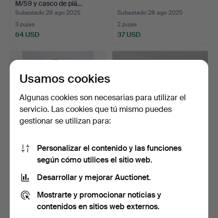
M/59 y casco de plá…
Subastado 28 ago 2025
Subastado 28 ago 2025
3 pujas
2 pujas
64 USD
37 USD
Usamos cookies
Algunas cookies son necesarias para utilizar el
servicio. Las cookies que tú mismo puedes
gestionar se utilizan para:
Personalizar el contenido y las funciones
UNIFORME, tripulación en
CAPÓ DEL MOTOR,
según cómo utilices el sitio web.
Landstorm m/1910.
m/1944.
Subastado 28 ago 2025
Subastado 28 ago 2025
Desarrollar y mejorar Auctionet.
13 pujas
2 pujas
Mostrarte y promocionar noticias y
844 USD
32 USD
contenidos en sitios web externos.