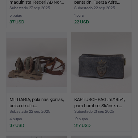
maquinista, Rederi AB Nor…
pantalón, Fuerza Aére…
Subastado 27 sep 2025
Subastado 22 sep 2025
5 pujas
1 puja
37 USD
22 USD
MILITARIA, polainas, gorras,
KARTUSCHBAG, m/1854,
bolso de ofic…
para hombre, Skånska …
Subastado 22 sep 2025
Subastado 21 sep 2025
4 pujas
19 pujas
37 USD
317 USD