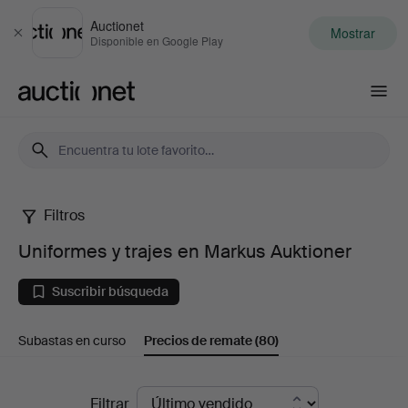
Auctionet
Mostrar
Cerrar
Disponible en Google Play
Auctionet.com
Filtros
Uniformes
Uniformes y trajes en Markus Auktioner
y
Suscribir búsqueda
trajes
Subastas en curso
Precios de remate
(80)
en
Markus
Precios
Filtrar