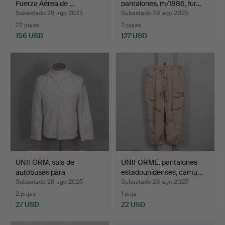
Fuerza Aérea de …
pantalones, m/1886, fur…
Subastado 28 ago 2025
Subastado 28 ago 2025
22 pujas
2 pujas
156 USD
127 USD
UNIFORM, sala de
UNIFORME, pantalones
autobuses para
estadounidenses, camu…
aspirantes…
Subastado 28 ago 2025
Subastado 28 ago 2025
2 pujas
1 puja
27 USD
22 USD