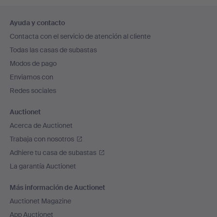
Navegación
Ayuda y contacto
en
Contacta con el servicio de atención al cliente
el
Todas las casas de subastas
pie
Modos de pago
de
Enviamos con
página
Redes sociales
Auctionet
Acerca de Auctionet
Trabaja con nosotros
Adhiere tu casa de subastas
La garantía Auctionet
Más información de Auctionet
Auctionet Magazine
App Auctionet