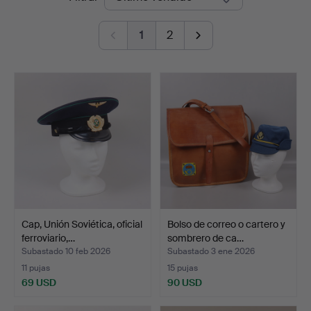
de
Auktioner
1
2
remate
Cap, Unión Soviética, oficial
Bolso de correo o cartero y
ferroviario,…
sombrero de ca…
Subastado 10 feb 2026
Subastado 3 ene 2026
11 pujas
15 pujas
69 USD
90 USD