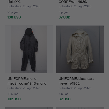
siglo XX.
CORREA, m/1939.
Subastado 28 ago 2025
Subastado 28 ago 2025
21 pujas
5 pujas
138 USD
37 USD
UNIFORME, mono
UNIFORME, blusa para
mecánico m/1943 (mono
nieve m/1962.
de ta…
Subastado 28 ago 2025
Subastado 28 ago 2025
12 pujas
4 pujas
102 USD
32 USD