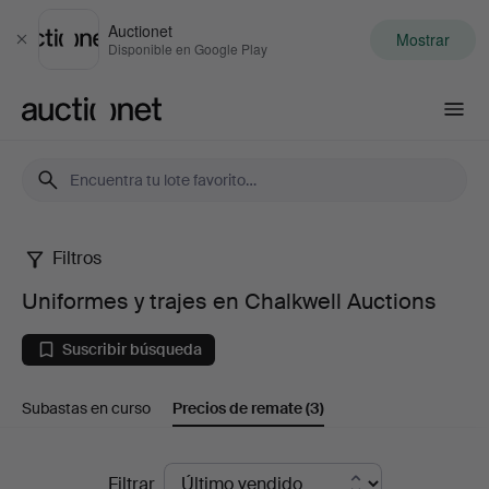
Auctionet
Mostrar
Cerrar
Disponible en Google Play
Auctionet.com
Filtros
Uniformes
Uniformes y trajes en Chalkwell Auctions
y
Suscribir búsqueda
trajes
Subastas en curso
Precios de remate
(3)
en
Chalkwell
Precios
Filtrar