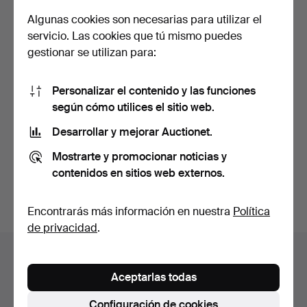
Algunas cookies son necesarias para utilizar el
servicio. Las cookies que tú mismo puedes
gestionar se utilizan para:
Personalizar el contenido y las funciones
336
.
ROPA MILITAR, ETC.
según cómo utilices el sitio web.
Desarrollar y mejorar Auctionet.
Vendido
Mostrarte y promocionar noticias y
27 USD
contenidos en sitios web externos.
Suscribir búsqueda
Encontrarás más información en nuestra
Política
de privacidad
.
Archivo de subastas
Aceptarlas todas
Estás buscando en el archivo de subastas concluidas.
Configuración de cookies