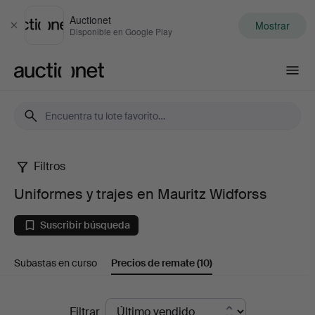
Auctionet
Mostrar
Cerrar
Disponible en Google Play
Auctionet.com
Filtros
Uniformes
Uniformes y trajes en Mauritz Widforss
y
Suscribir búsqueda
trajes
Subastas en curso
Precios de remate
(10)
en
Mauritz
Precios
Filtrar