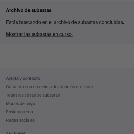
Archivo de subastas
Estás buscando en el archivo de subastas concluidas.
Mostrar las subastas en curso.
Navegación
Ayuda y contacto
en
Contacta con el servicio de atención al cliente
el
Todas las casas de subastas
pie
Modos de pago
de
Enviamos con
página
Redes sociales
Auctionet