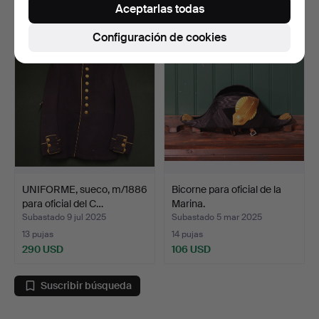
Aceptarlas todas
190 USD
106 USD
Configuración de cookies
UNIFORME, sueco, m/1886
Bicorne para oficial de la
para oficial del C…
Marina.
Subastado 9 jul 2025
Subastado 5 mar 2025
13 pujas
14 pujas
290 USD
106 USD
Suscribir búsqueda