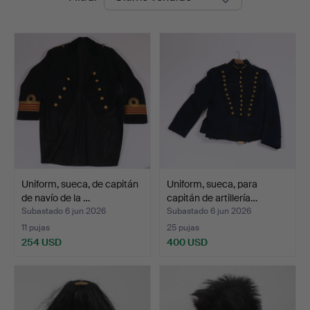
de
Widforss
remate
Uniform, sueca, de capitán
Uniform, sueca, para
de navío de la …
capitán de artillería…
Subastado 6 jun 2026
Subastado 6 jun 2026
11 pujas
25 pujas
254 USD
400 USD