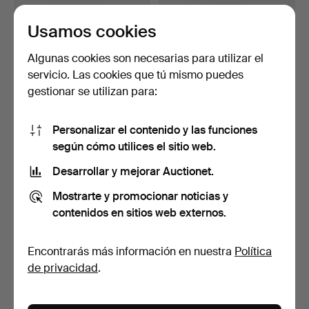
Usamos cookies
Casco, sueco, para tropa,
Casco, sueco, casco de
denominado m/184…
guardia m/1845.
Subastado 6 jun 2026
Subastado 6 jun 2026
Algunas cookies son necesarias para utilizar el
10 pujas
12 pujas
servicio. Las cookies que tú mismo puedes
339 USD
791 USD
gestionar se utilizan para:
Personalizar el contenido y las funciones
según cómo utilices el sitio web.
Desarrollar y mejorar Auctionet.
Mostrarte y promocionar noticias y
contenidos en sitios web externos.
Encontrarás más información en nuestra
Política
Käppi, sueco, m/1880.
Charreteras de la Armada
de privacidad
.
Sueca.
Subastado 6 jun 2026
Subastado 17 dic 2025
16 pujas
1 puja