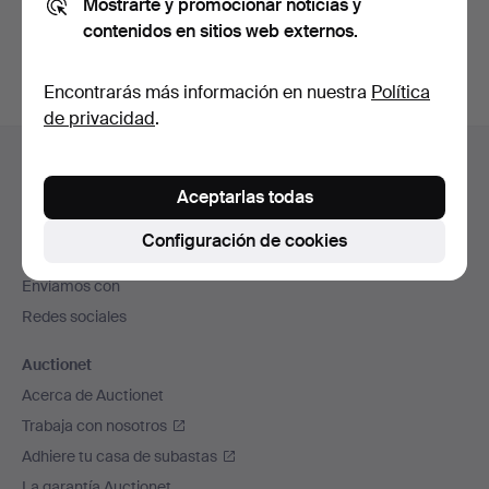
Mostrarte y promocionar noticias y
subastas concluidas
.
contenidos en sitios web externos.
Encontrarás más información en nuestra
Política
de privacidad
.
Navegación
Ayuda y contacto
en
Contacta con el servicio de atención al cliente
Aceptarlas todas
el
Todas las casas de subastas
pie
Configuración de cookies
Modos de pago
de
Enviamos con
página
Redes sociales
Auctionet
Acerca de Auctionet
Trabaja con nosotros
Adhiere tu casa de subastas
La garantía Auctionet