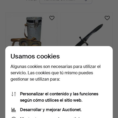
en
Auctions
curso
Usamos cookies
Algunas cookies son necesarias para utilizar el
Antigua máscara de gas
Bayoneta de artillería
servicio. Las cookies que tú mismo puedes
con caja en metal.
toledana en acero.
gestionar se utilizan para:
1 día
4 días
Estimación
Estimación
93 USD
105 USD
Personalizar el contenido y las funciones
según cómo utilices el sitio web.
Suscribir búsqueda
Desarrollar y mejorar Auctionet.
También puedes buscar en
nuestro archivo de