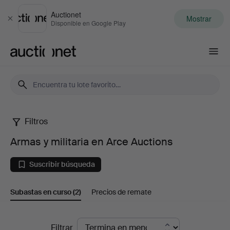
Auctionet
Mostrar
Cerrar
Disponible en Google Play
Auctionet.com
Filtros
Armas
Armas y militaria en Arce Auctions
y
Suscribir búsqueda
militaria
Subastas en curso
(2)
Precios de remate
en
Arce
Subastas
Filtrar