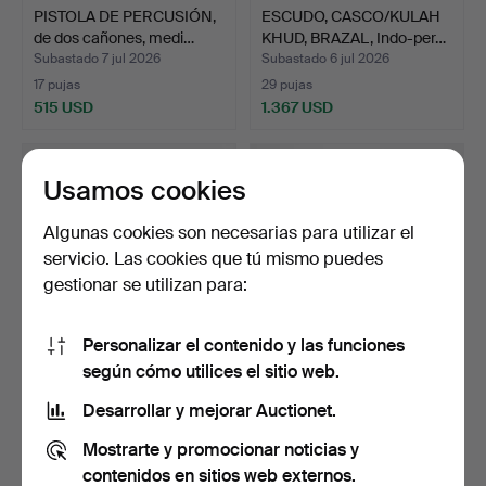
PISTOLA DE PERCUSIÓN,
ESCUDO, CASCO/KULAH
de dos cañones, medi…
KHUD, BRAZAL, Indo-per…
Subastado 7 jul 2026
Subastado 6 jul 2026
17 pujas
29 pujas
515 USD
1.367 USD
Usamos cookies
Algunas cookies son necesarias para utilizar el
servicio. Las cookies que tú mismo puedes
gestionar se utilizan para:
Personalizar el contenido y las funciones
según cómo utilices el sitio web.
BAYONETAS, 2 piezas,
GORILA FLINT LOCK.
soviética y EE. UU.
m/1815-20.
Desarrollar y mejorar Auctionet.
Subastado 6 jul 2026
Subastado 5 jul 2026
Mostrarte y promocionar noticias y
8 pujas
15 pujas
106 USD
1.261 USD
contenidos en sitios web externos.