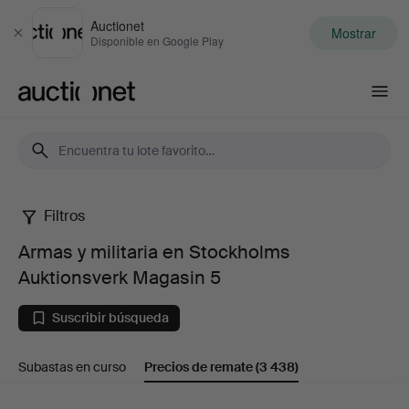
Auctionet
Mostrar
Cerrar
Disponible en Google Play
Auctionet.com
Filtros
Armas
Armas y militaria en Stockholms
y
Auktionsverk Magasin 5
militaria
Suscribir búsqueda
en
Subastas en curso
Precios de remate
(3 438)
Stockholms