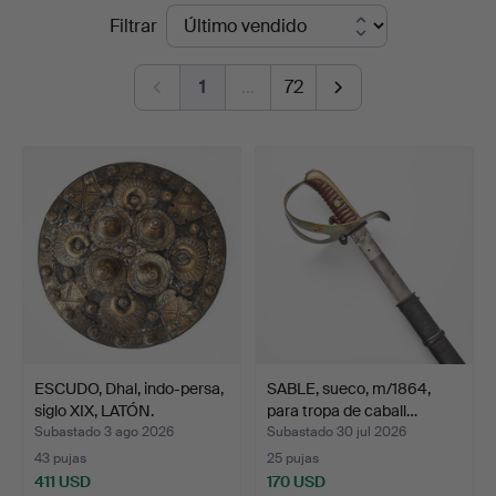
Precios
Filtrar
Auktionsverk
de
Magasin
1
…
72
remate
5
ESCUDO, Dhal, indo-persa,
SABLE, sueco, m/1864,
siglo XIX, LATÓN.
para tropa de caball…
Subastado 3 ago 2026
Subastado 30 jul 2026
43 pujas
25 pujas
411 USD
170 USD