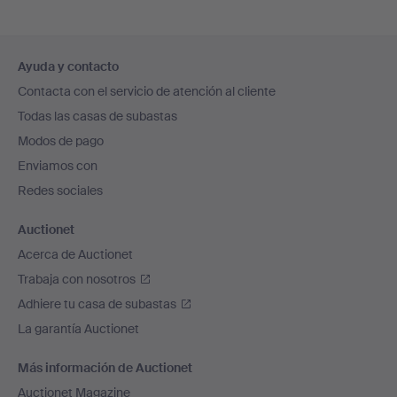
Navegación
Ayuda y contacto
en
Contacta con el servicio de atención al cliente
el
Todas las casas de subastas
pie
Modos de pago
de
Enviamos con
página
Redes sociales
Auctionet
Acerca de Auctionet
Trabaja con nosotros
Adhiere tu casa de subastas
La garantía Auctionet
Más información de Auctionet
Auctionet Magazine