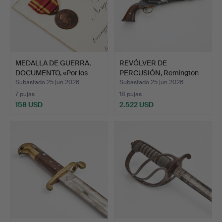
MEDALLA DE GUERRA,
REVÓLVER DE
DOCUMENTO, «Por los
PERCUSIÓN, Remington
mér…
New model…
Subastado 25 jun 2026
Subastado 25 jun 2026
7 pujas
18 pujas
158 USD
2.522 USD