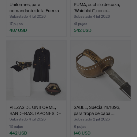
Uniformes, para
PUMA, cuchillo de caza,
comandante de la Fuerza
"Waidblatt", con c…
Aé…
Subastado 4 jul 2026
Subastado 4 jul 2026
17 pujas
41 pujas
487 USD
542 USD
PIEZAS DE UNIFORME,
SABLE, Suecia, m/1893,
BANDERAS, TAPONES DE
para tropa de cabal…
P…
Subastado 4 jul 2026
Subastado 2 jul 2026
13 pujas
8 pujas
442 USD
148 USD