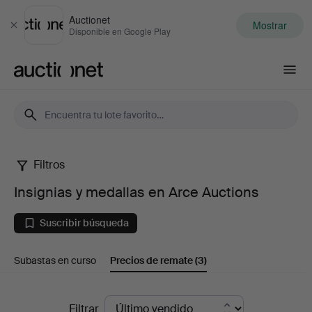
Auctionet
Mostrar
Cerrar
Disponible en Google Play
Auctionet.com
Filtros
Insignias
Insignias y medallas en Arce Auctions
y
Suscribir búsqueda
medallas
Subastas en curso
Precios de remate
(3)
en
Arce
Precios
Filtrar