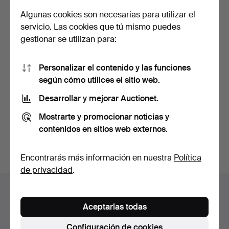
Algunas cookies son necesarias para utilizar el
servicio. Las cookies que tú mismo puedes
gestionar se utilizan para:
Personalizar el contenido y las funciones
Colección de distintas
según cómo utilices el sitio web.
condecoraciones de …
Desarrollar y mejorar Auctionet.
Subastado 2 may 2025
4 pujas
Mostrarte y promocionar noticias y
156 USD
contenidos en sitios web externos.
Suscribir búsqueda
Encontrarás más información en nuestra
Política
de privacidad
.
Archivo de subastas
Aceptarlas todas
Estás buscando en el archivo de subastas concluidas.
Configuración de cookies