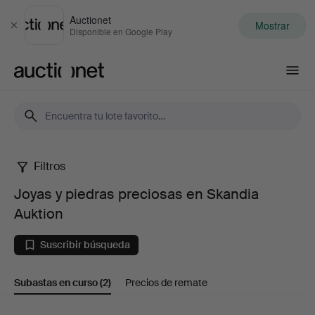
Auctionet
Mostrar
Cerrar
Disponible en Google Play
Auctionet.com
Filtros
Joyas
Joyas y piedras preciosas en Skandia
y
Auktion
piedras
Suscribir búsqueda
preciosas
Subastas en curso
(2)
Precios de remate
en