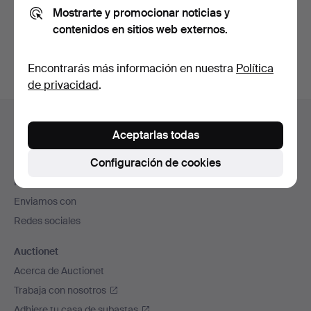
Mostrarte y promocionar noticias y
También puedes buscar en
nuestro archivo de
contenidos en sitios web externos.
subastas concluidas
.
Encontrarás más información en nuestra
Política
de privacidad
.
Navegación
Ayuda y contacto
en
Aceptarlas todas
Contacta con el servicio de atención al cliente
el
Configuración de cookies
Todas las casas de subastas
pie
Modos de pago
de
Enviamos con
página
Redes sociales
Auctionet
Acerca de Auctionet
Trabaja con nosotros
Adhiere tu casa de subastas