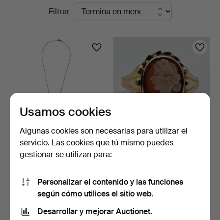
Subastas
Filtrar
Skandia
en
Auktion
curso
Usamos cookies
Algunas cookies son necesarias para utilizar el
servicio. Las cookies que tú mismo puedes
COLLAR, PENDIENTES, un
ANILLO, oro de 18 k,
gestionar se utilizan para:
par, oro de 18K.
camafeo de concha, Th…
5 días
6 días
1 puja
1 puja
Personalizar el contenido y las funciones
548 USD
137 USD
según cómo utilices el sitio web.
Desarrollar y mejorar Auctionet.
Suscribir búsqueda