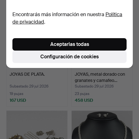
Encontrarás más información en nuestra
Política
de privacidad
.
Aceptarlas todas
Configuración de cookies
JOYAS DE PLATA.
JOYAS, metal dorado con
granates y camafeo…
Subastado 29 jul 2026
Subastado 29 jul 2026
19 pujas
23 pujas
167 USD
458 USD