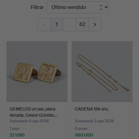
Precios
Filtrar
Karlstad
de
Hammarö
1
…
62
remate
Auktionsverk
GEMELOS un par, plata
CADENA 18k oro.
dorada, Ceson Götebo…
Subastado 4 ago 2026
Subastado 2 ago 2026
1 puja
6 pujas
22 USD
360 USD