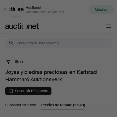
Auctionet
Mostrar
Cerrar
Disponible en Google Play
Auctionet.com
Filtros
Joyas
Joyas y piedras preciosas en Karlstad
y
Hammarö Auktionsverk
piedras
Suscribir búsqueda
preciosas
Subastas en curso
Precios de remate
(2 949)
en