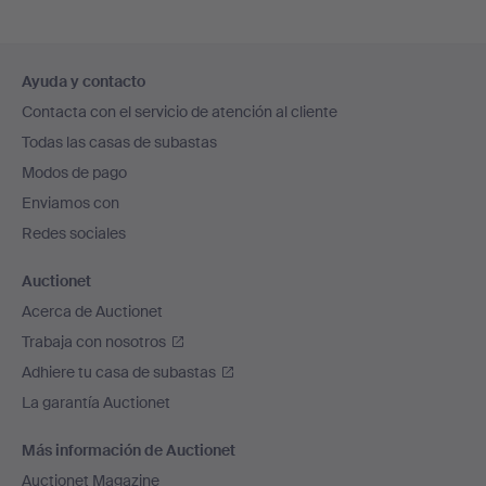
Navegación
Ayuda y contacto
en
Contacta con el servicio de atención al cliente
el
Todas las casas de subastas
pie
Modos de pago
de
Enviamos con
página
Redes sociales
Auctionet
Acerca de Auctionet
Trabaja con nosotros
Adhiere tu casa de subastas
La garantía Auctionet
Más información de Auctionet
Auctionet Magazine