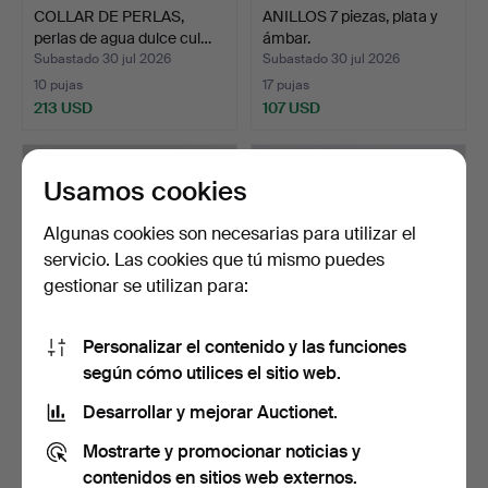
COLLAR DE PERLAS,
ANILLOS 7 piezas, plata y
perlas de agua dulce cul…
ámbar.
Subastado 30 jul 2026
Subastado 30 jul 2026
10 pujas
17 pujas
213 USD
107 USD
Usamos cookies
Algunas cookies son necesarias para utilizar el
servicio. Las cookies que tú mismo puedes
gestionar se utilizan para:
Personalizar el contenido y las funciones
según cómo utilices el sitio web.
COLLAR DE PERLAS,
PULSERA 2 piezas, plata,
perlas de agua dulce cul…
bismarck y eslabó…
Desarrollar y mejorar Auctionet.
Subastado 30 jul 2026
Subastado 29 jul 2026
Mostrarte y promocionar noticias y
7 pujas
11 pujas
48 USD
74 USD
contenidos en sitios web externos.