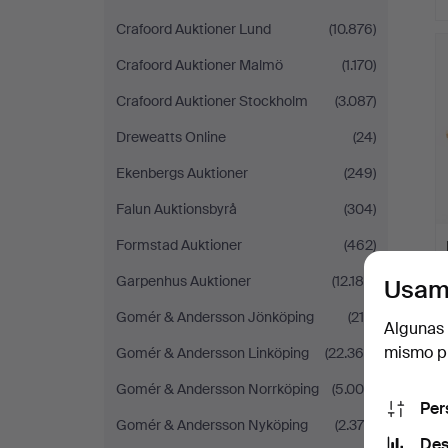
Crafoord Auktioner Lund
(10.876)
Crafoord Auktioner Malmö
(1.170)
Crafoord Auktioner Stockholm
(3.087)
Dreweatts Online
(24)
Ekenbergs Auktioner
(249)
Falun Auktionsbyrå
(304)
Formstad Auktioner
(462)
Garpenhus Auktioner
(12.188)
Usam
Gomér & Andersson Jönköping
(218)
Algunas 
mismo pu
Gomér & Andersson Linköping
(22.368)
Gomér & Andersson Norrköping
(5.009)
Per
Gomér & Andersson Nyköping
(2.379)
Des