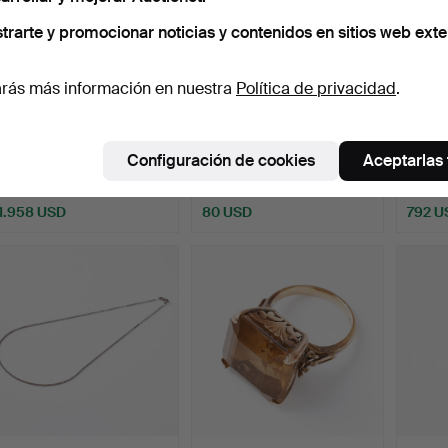
trarte y promocionar noticias y contenidos en sitios web exte
rás más información en nuestra
Política de privacidad
.
PULSERA, oro de 14K,
GEMELOS, dos piezas, oro
ANILLO
siglo XX.
de 18K con medias…
una ca
Configuración de cookies
Aceptarlas
Subastado 5 ago 2026
Subastado 5 ago 2026
Subast
9 pujas
7 pujas
2 pujas
1.958 USD
80 USD
792 U