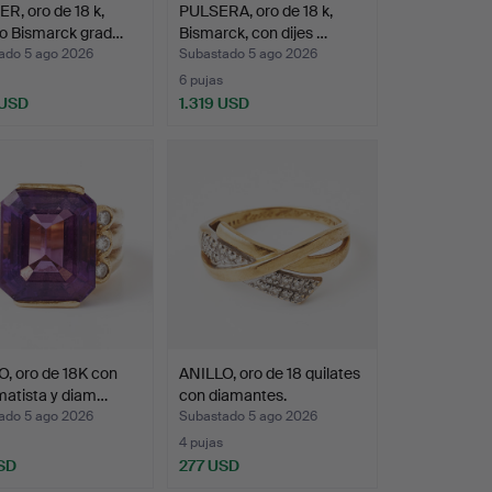
R, oro de 18 k,
PULSERA, oro de 18 k,
o Bismarck grad…
Bismarck, con dijes …
ado 5 ago 2026
Subastado 5 ago 2026
6 pujas
 USD
1.319 USD
, oro de 18K con
ANILLO, oro de 18 quilates
matista y diam…
con diamantes.
ado 5 ago 2026
Subastado 5 ago 2026
4 pujas
SD
277 USD