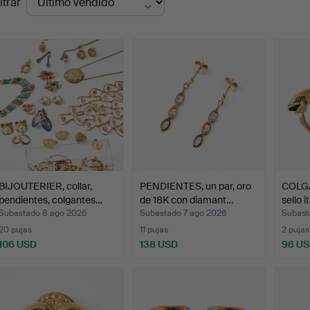
ltrar
de
emate
BIJOUTERIER, collar,
PENDIENTES, un par, oro
COLGA
pendientes, colgantes…
de 18K con diamant…
sello i
Subastado 8 ago 2026
Subastado 7 ago 2026
Subast
20 pujas
11 pujas
2 pujas
106 USD
138 USD
96 U