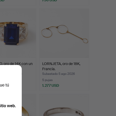
, oro de 14K con un
LORNJETA, oro de 18K,
 sintético…
Francia.
ado 5 ago 2026
Subastado 5 ago 2026
5 pujas
ue tú
USD
1.277 USD
itio web.