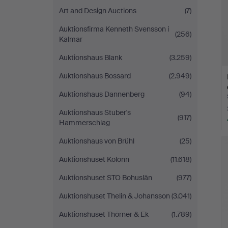
Art and Design Auctions
(7)
Auktionsfirma Kenneth Svensson i
(256)
Kalmar
Auktionshaus Blank
(3.259)
Auktionshaus Bossard
(2.949)
Auktionshaus Dannenberg
(94)
Auktionshaus Stuber's
(917)
Hammerschlag
Auktionshaus von Brühl
(25)
Auktionshuset Kolonn
(11.618)
Auktionshuset STO Bohuslän
(977)
Auktionshuset Thelin & Johansson
(3.041)
Auktionshuset Thörner & Ek
(1.789)