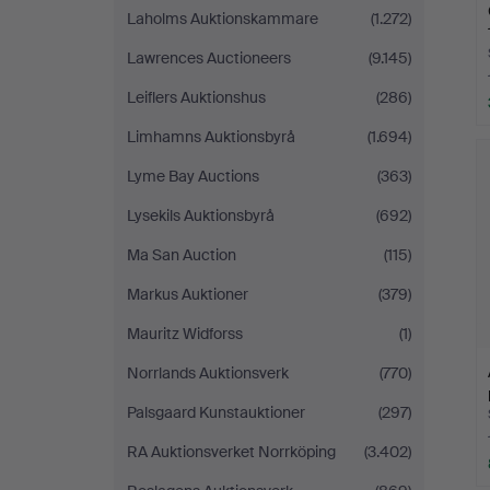
Laholms Auktionskammare
(1.272)
Lawrences Auctioneers
(9.145)
Leiflers Auktionshus
(286)
Limhamns Auktionsbyrå
(1.694)
Lyme Bay Auctions
(363)
Lysekils Auktionsbyrå
(692)
Ma San Auction
(115)
Markus Auktioner
(379)
Mauritz Widforss
(1)
Norrlands Auktionsverk
(770)
Palsgaard Kunstauktioner
(297)
RA Auktionsverket Norrköping
(3.402)