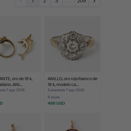
1
2
3
…
209
NTE, oro de 18 k,
ANILLO, oro rojo/blanco de
taliano, ANI…
18 k, modelo ca…
ado 7 ago 2026
Subastado 7 ago 2026
8 pujas
SD
486 USD