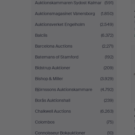
Auktionskammaren Sydost Kalmar
(591)
Auktionsmagasinet Vänersborg
(1.850)
Auktionsverket Engelholm
(2.549)
Balclis
(6.372)
Barcelona Auctions
(2.271)
Batemans of Stamford
(192)
Bidstrup Auktioner
(209)
Bishop & Miller
(3.929)
Björnssons Auktionskammare
(4.792)
Borås Auktionshall
(239)
Chalkwell Auctions
(6.263)
Colombos
(75)
Connoisseur Bokauktioner
(10)