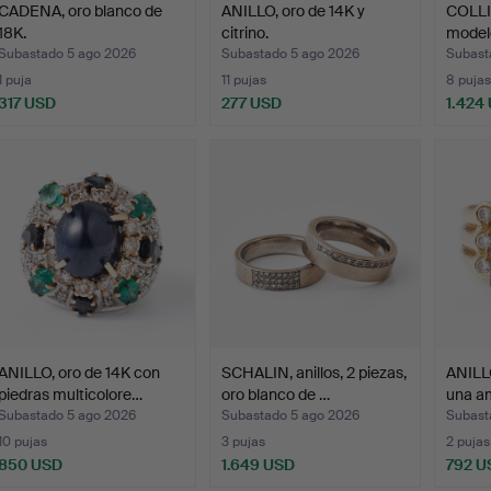
CADENA, oro blanco de
ANILLO, oro de 14K y
COLLIE
18K.
citrino.
model
Subastado 5 ago 2026
Subastado 5 ago 2026
Subast
1 puja
11 pujas
8 pujas
317 USD
277 USD
1.424
ANILLO, oro de 14K con
SCHALIN, anillos, 2 piezas,
ANILLO
piedras multicolore…
oro blanco de …
una a
Subastado 5 ago 2026
Subastado 5 ago 2026
Subast
10 pujas
3 pujas
2 pujas
850 USD
1.649 USD
792 U