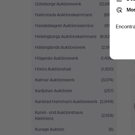
Göteborgs Auktionsverk
(12.667)
Mos
Halmstads Auktionskammare
(887)
Handelslagret Auktionsservice
(915)
Encontra
Helsingborgs Auktionskammare
(8.820)
Hälsinglands Auktionsverk
(2.190)
Höganäs Auktionsverk
(1.496)
Höörs Auktionshall
(1.300)
Kalmar Auktionsverk
(3.074)
Karljohan Auktioner
(257)
Karlstad Hammarö Auktionsverk
(2.949)
Kunst- und Auktionshaus
(2.158)
Kleinhenz
Kurage Auktion
(6)