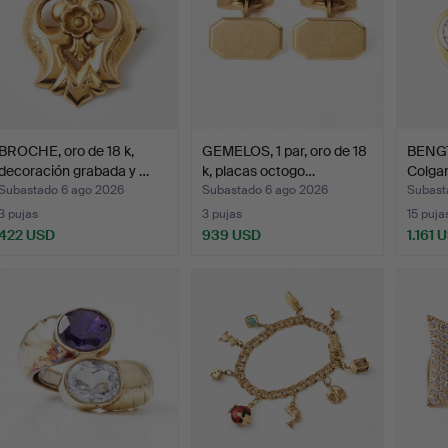
BROCHE, oro de 18 k,
GEMELOS, 1 par, oro de 18
BENGT
decoración grabada y …
k, placas octogo…
Colgan
Subastado 6 ago 2026
Subastado 6 ago 2026
Subast
3 pujas
3 pujas
15 puja
422 USD
939 USD
1.161 