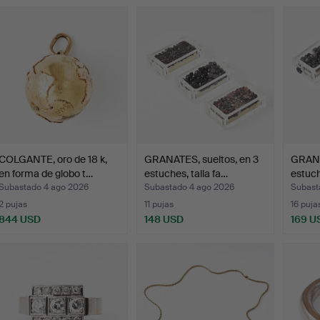
COLGANTE, oro de 18 k,
GRANATES, sueltos, en 3
GRANA
en forma de globo t…
estuches, talla fa…
estuch
Subastado 4 ago 2026
Subastado 4 ago 2026
Subast
2 pujas
11 pujas
16 puja
844 USD
148 USD
169 U