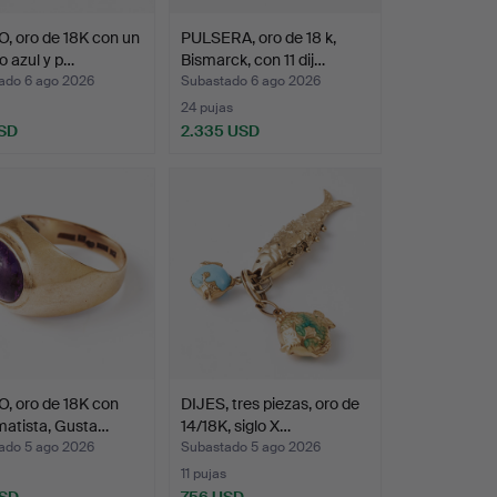
, oro de 18K con un
PULSERA, oro de 18 k,
o azul y p…
Bismarck, con 11 dij…
ado 6 ago 2026
Subastado 6 ago 2026
24 pujas
SD
2.335 USD
, oro de 18K con
DIJES, tres piezas, oro de
matista, Gusta…
14/18K, siglo X…
ado 5 ago 2026
Subastado 5 ago 2026
11 pujas
USD
756 USD