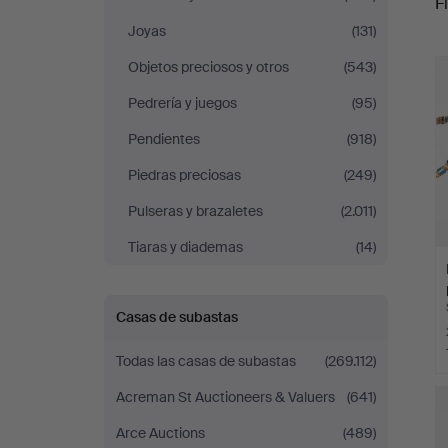
Fi
Auktionsverk
Joyas
(131)
r
Magasin
Objetos preciosos y otros
(543)
Pedrería y juegos
(95)
5
Pendientes
(918)
Piedras preciosas
(249)
Pulseras y brazaletes
(2.011)
Tiaras y diademas
(14)
Casas de subastas
Todas las casas de subastas
(269.112)
Acreman St Auctioneers & Valuers
(641)
Arce Auctions
(489)