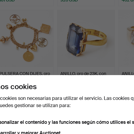
PULSERA CON DIJES, oro
ANILLO, oro de 23K, con
ANILLO
de 14/18/23K, siglo…
zafiro sintético d…
zafiro
os cookies
Subastado 5 ago 2026
Subastado 5 ago 2026
Subast
3 pujas
4 pujas
7 pujas
cookies son necesarias para utilizar el servicio. Las cookies q
3.593 USD
581 USD
399 
edes gestionar se utilizan para:
sonalizar el contenido y las funciones según cómo utilices el s
arrollar y mejorar Auctionet.