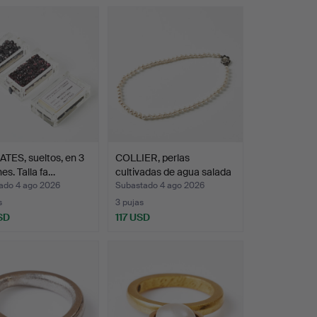
TES, sueltos, en 3
COLLIER, perlas
es. Talla fa…
cultivadas de agua salada
…
ado 4 ago 2026
Subastado 4 ago 2026
s
3 pujas
SD
117 USD