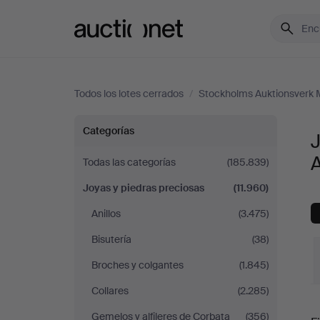
Auctionet.com
Todos los lotes cerrados
/
Stockholms Auktionsverk 
Joyas
Categorías
J
y
Todas las categorías
(185.839)
Joyas y piedras preciosas
(11.960)
piedras
Anillos
(3.475)
preciosas
Bisutería
(38)
en
Broches y colgantes
(1.845)
Collares
(2.285)
Stockholms
P
Gemelos y alfileres de Corbata
(356)