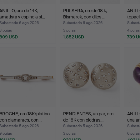
ANILLO, oro de 14K,
PULSERA, oro de 18 k,
ANILLO
amatista y espinela si…
Bismarck, con dijes …
topaci
Subastado 6 ago 2026
Subastado 6 ago 2026
Subast
3 pujas
3 pujas
4 pujas
809 USD
1.852 USD
739 U
BROCHE, oro 18K/platino
PENDIENTES, un par, oro
ANILLO
con diamantes, con…
de 18K con piedras…
una a
Subastado 5 ago 2026
Subastado 5 ago 2026
Subast
9 pujas
3 pujas
6 pujas
181 USD
920 USD
402 