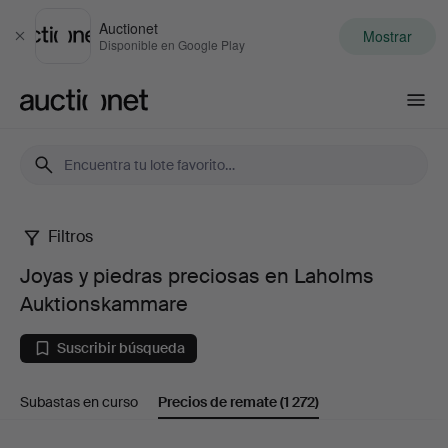
Auctionet
Mostrar
Cerrar
Disponible en Google Play
Auctionet.com
Filtros
Joyas
Joyas y piedras preciosas en Laholms
y
Auktionskammare
piedras
Suscribir búsqueda
preciosas
Subastas en curso
Precios de remate
(1 272)
en