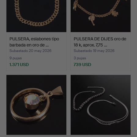
PULSERA, eslabones tipo
PULSERA DE DIJES oro de
barbada en oro de …
18 k, aprox. 7,75 …
Subastado 20 may 2026
Subastado 19 may 2026
9 pujas
3 pujas
1.371 USD
739 USD