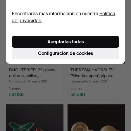
Encontrarás más información en nuestra
Política
de privacidad
.
Aceptarlas todas
Configuración de cookies
BIJOUTERIER. 22 piezas,
THERESIA HVORSLEV.
collares, anillos,…
"Silverknappen", alpaca.
Subastado 11 may 2026
Subastado 5 may 2026
5 pujas
3 pujas
53 USD
53 USD