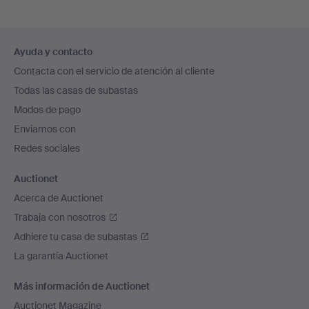
Navegación
Ayuda y contacto
en
Contacta con el servicio de atención al cliente
el
Todas las casas de subastas
pie
Modos de pago
de
Enviamos con
página
Redes sociales
Auctionet
Acerca de Auctionet
Trabaja con nosotros
Adhiere tu casa de subastas
La garantía Auctionet
Más información de Auctionet
Auctionet Magazine