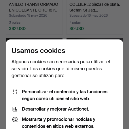
ANILLO TRANSFORMADO
COLLIER. 2 piezas de plata.
EN COLGANTE ORO 18 K.
Stefani St Jaq…
Subastado 19 may 2026
Subastado 16 may 2026
3 pujas
7 pujas
382 USD
80 USD
Usamos cookies
Algunas cookies son necesarias para utilizar el
servicio. Las cookies que tú mismo puedes
gestionar se utilizan para:
Personalizar el contenido y las funciones
según cómo utilices el sitio web.
PULSERA y ANILLO Plata y
PIERRE BALMAIN. Paris.
turquesas, México.
Collar y pulsera, m…
Desarrollar y mejorar Auctionet.
Subastado 14 may 2026
Subastado 14 may 2026
Mostrarte y promocionar noticias y
6 pujas
3 pujas
69 USD
58 USD
contenidos en sitios web externos.