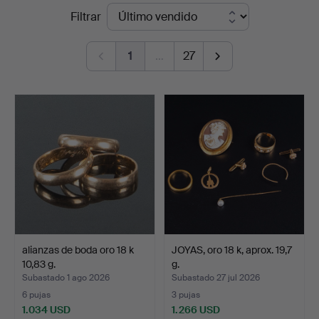
Precios
Filtrar
Laholms
de
Auktionskammare
1
…
27
remate
alianzas de boda oro 18 k
JOYAS, oro 18 k, aprox. 19,7
10,83 g.
g.
Subastado 1 ago 2026
Subastado 27 jul 2026
6 pujas
3 pujas
1.034 USD
1.266 USD