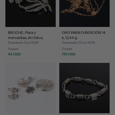
BROCHE. Plata y
ORO PARA FUNDICIÓN 14
marcasitas, Art Déco,
k, 12,44 g.
peso…
Subastado 9 jul 2026
Subastado 23 jun 2026
4 pujas
5 pujas
43 USD
791 USD