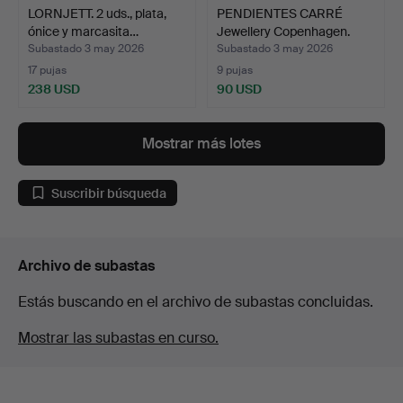
LORNJETT. 2 uds., plata,
PENDIENTES CARRÉ
ónice y marcasita…
Jewellery Copenhagen.
Pla…
Subastado 3 may 2026
Subastado 3 may 2026
17 pujas
9 pujas
238 USD
90 USD
Mostrar más lotes
Suscribir búsqueda
Archivo de subastas
Estás buscando en el archivo de subastas concluidas.
Mostrar las subastas en curso.