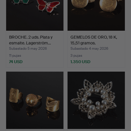
BROCHE. 2 uds. Plata y
GEMELOS DE ORO, 18 K,
esmalte. Lagerström…
15,51 gramos.
Subastado 5 may 2026
Subastado 4 may 2026
11 pujas
3 pujas
74 USD
1.350 USD