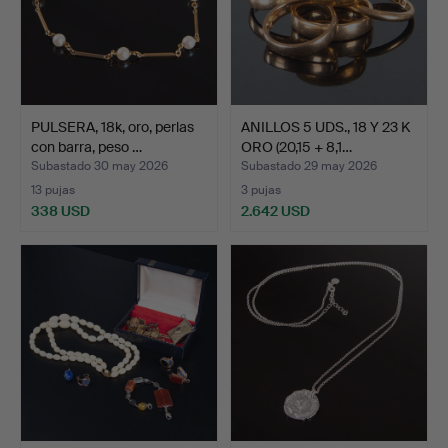
PULSERA, 18k, oro, perlas
ANILLOS 5 UDS., 18 Y 23 K
con barra, peso …
ORO (20,15 + 8,1…
Subastado 30 may 2026
Subastado 29 may 2026
13 pujas
3 pujas
338 USD
2.642 USD