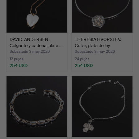
DAVID-ANDERSEN .
THERESIA HVORSLEV.
Colgante y cadena, plata …
Collar, plata de ley.
Subastado 3 may 2026
Subastado 3 may 2026
12 pujas
24 pujas
254 USD
254 USD