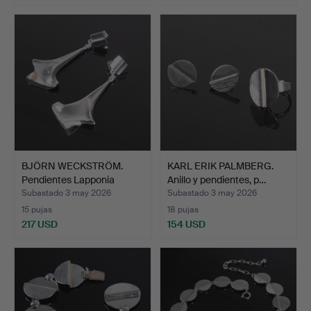
BJÖRN WECKSTRÖM.
KARL ERIK PALMBERG.
Pendientes Lapponia
Anillo y pendientes, p…
"Punk…
Subastado 3 may 2026
Subastado 3 may 2026
15 pujas
18 pujas
217 USD
154 USD