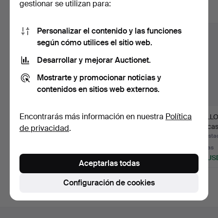
gestionar se utilizan para:
Mostrar todos los lotes
Personalizar el contenido y las funciones
según cómo utilices el sitio web.
Desarrollar y mejorar Auctionet.
Mostrarte y promocionar noticias y
contenidos en sitios web externos.
Encontrarás más información en nuestra
Política
ANILLO SOLITARIO,
ANILLO, con piedras
ANILLO,
oro blanco 18K, aprox.
blancas.
blancas
de privacidad
.
0…
Subastado 15 jul 2026
Subastado 23 jun 2026
Subasta
1 puja
2 pujas
5 pujas
347 USD
200 USD
169 US
Aceptarlas todas
Configuración de cookies
Navegación