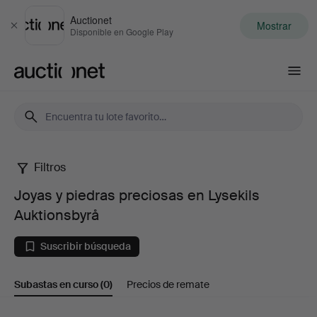
Auctionet
Mostrar
Cerrar
Disponible en Google Play
Auctionet.com
Filtros
Joyas
Joyas y piedras preciosas en Lysekils
y
Auktionsbyrå
piedras
Suscribir búsqueda
preciosas
Subastas en curso
(0)
Precios de remate
en