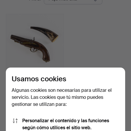
de
Auktioner
remate
Usamos cookies
PISTOLA DE PERCUSIÓN.
Cuerno de pólvora, s…
Subastado 21 may 2026
Algunas cookies son necesarias para utilizar el
8 pujas
servicio. Las cookies que tú mismo puedes
58 USD
gestionar se utilizan para:
Suscribir búsqueda
Personalizar el contenido y las funciones
según cómo utilices el sitio web.