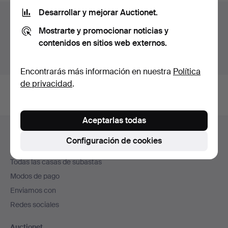
Desarrollar y mejorar Auctionet.
Archivo de subastas
Mostrarte y promocionar noticias y
Estás buscando en el archivo de subastas concluidas.
contenidos en sitios web externos.
Mostrar las subastas en curso.
Encontrarás más información en nuestra
Política
de privacidad
.
Aceptarlas todas
Navegación
Ayuda y contacto
en
Configuración de cookies
Contacta con el servicio de atención al cliente
el
Todas las casas de subastas
pie
Modos de pago
de
Enviamos con
página
Redes sociales
Auctionet