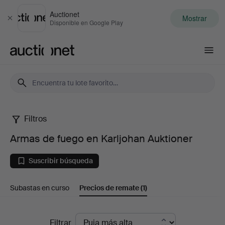
Auctionet
Mostrar
Cerrar
Disponible en Google Play
Auctionet.com
Filtros
Armas
Armas de fuego en Karljohan Auktioner
de
Suscribir búsqueda
fuego
Subastas en curso
Precios de remate
(1)
en
Karljohan
Precios
Filtrar