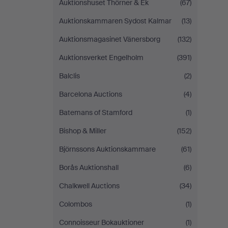
Auktionshuset Thörner & Ek
(67)
Auktionskammaren Sydost Kalmar
(13)
Auktionsmagasinet Vänersborg
(132)
Auktionsverket Engelholm
(391)
Balclis
(2)
Barcelona Auctions
(4)
Batemans of Stamford
(1)
Bishop & Miller
(152)
Björnssons Auktionskammare
(61)
Borås Auktionshall
(6)
Chalkwell Auctions
(34)
Colombos
(1)
Connoisseur Bokauktioner
(1)