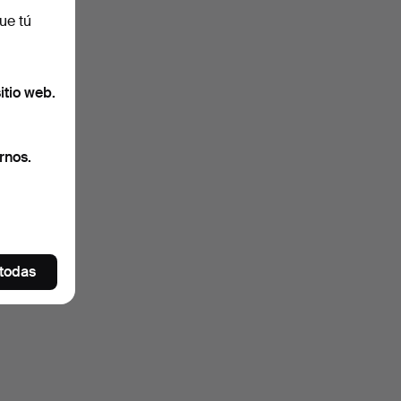
ue tú
itio web.
rnos.
 todas