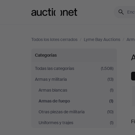
Auctionet.com
Todos los lotes cerrados
/
Lyme Bay Auctions
/
Arma
Armas
Categorías
de
Todas las categorías
(1.508)
Armas y militaria
(13)
fuego
Armas blancas
(1)
en
Armas de fuego
(1)
Lyme
Otras piezas de militaria
(10)
P
Fi
Uniformes y trajes
(1)
Bay