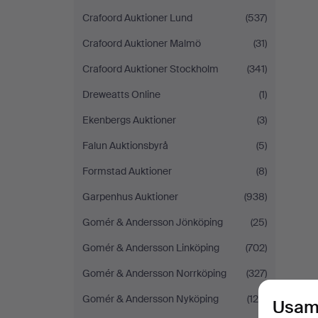
Crafoord Auktioner Lund
(537)
Crafoord Auktioner Malmö
(31)
Crafoord Auktioner Stockholm
(341)
Dreweatts Online
(1)
Ekenbergs Auktioner
(3)
Falun Auktionsbyrå
(5)
Formstad Auktioner
(8)
Garpenhus Auktioner
(938)
Gomér & Andersson Jönköping
(25)
Gomér & Andersson Linköping
(702)
Gomér & Andersson Norrköping
(327)
Gomér & Andersson Nyköping
(129)
Usam