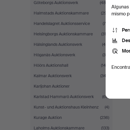
Göteborgs Auktionsverk
(482)
Algunas 
Halmstads Auktionskammare
(291)
mismo pu
Handelslagret Auktionsservice
(70)
Per
Helsingborgs Auktionskammare
(312)
Des
Hälsinglands Auktionsverk
(40)
Mos
Höganäs Auktionsverk
(34)
Höörs Auktionshall
(143)
Encontra
Kalmar Auktionsverk
(347)
Karljohan Auktioner
(1)
Karlstad Hammarö Auktionsverk
(68)
Kunst- und Auktionshaus Kleinhenz
(4)
Kurage Auktion
(236)
Laholms Auktionskammare
(133)