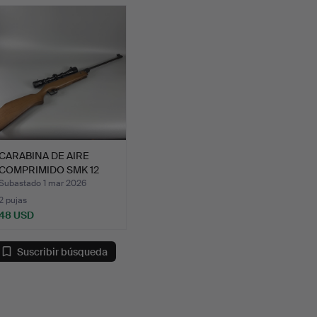
emate
CARABINA DE AIRE
COMPRIMIDO SMK 12
CON MIR…
Subastado 1 mar 2026
2 pujas
48 USD
Suscribir búsqueda