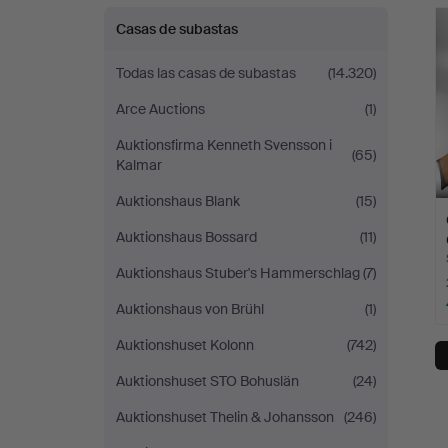
r
Auctions
Casas de subastas
Todas las casas de subastas
(14.320)
Arce Auctions
(1)
Auktionsfirma Kenneth Svensson i
(65)
Kalmar
Auktionshaus Blank
(15)
Auktionshaus Bossard
(11)
Auktionshaus Stuber's Hammerschlag
(7)
Auktionshaus von Brühl
(1)
Auktionshuset Kolonn
(742)
Auktionshuset STO Bohuslän
(24)
Auktionshuset Thelin & Johansson
(246)