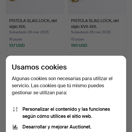
PISTOLA SLAG LOCK, del
PISTOLA SLAG LOCK, del
siglo XIX.
siglo XVII-XIX.
Subastado 26 mar 2026
Subastado 26 mar 2026
16 pujas
13 pujas
137 USD
190 USD
Usamos cookies
Algunas cookies son necesarias para utilizar el
servicio. Las cookies que tú mismo puedes
gestionar se utilizan para:
Personalizar el contenido y las funciones
según cómo utilices el sitio web.
Una pistola de chispa del
Una pistola de chispa de los
siglo XVIII.
siglos XVII y…
Desarrollar y mejorar Auctionet.
Subastado 26 mar 2026
Subastado 26 mar 2026