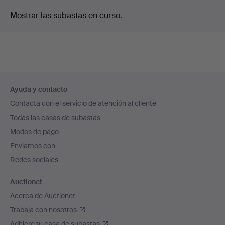
Mostrar las subastas en curso.
Navegación
Ayuda y contacto
en
Contacta con el servicio de atención al cliente
el
Todas las casas de subastas
pie
Modos de pago
de
Enviamos con
página
Redes sociales
Auctionet
Acerca de Auctionet
Trabaja con nosotros
Adhiere tu casa de subastas