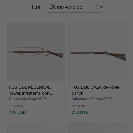
Precios
Filtrar
Auktionskammare
de
remate
FUSIL DE PEDERNAL,
FUSIL DE CAZA, de doble
Tower, Inglaterra, con …
cañón.
Subastado 6 ago 2026
Subastado 30 mar 2026
18 pujas
16 pujas
736 USD
253 USD