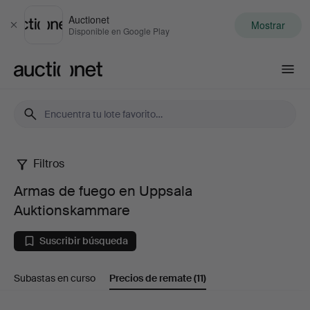
Auctionet
Mostrar
Cerrar
Disponible en Google Play
Auctionet.com
Filtros
Armas
Armas de fuego en Uppsala
de
Auktionskammare
fuego
Suscribir búsqueda
en
Subastas en curso
Precios de remate
(11)
Uppsala