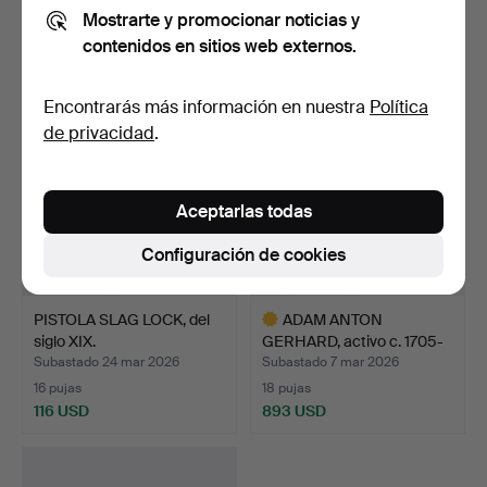
Mostrarte y promocionar noticias y
8 pujas
15 pujas
contenidos en sitios web externos.
421 USD
464 USD
Encontrarás más información en nuestra
Política
de privacidad
.
Aceptarlas todas
Configuración de cookies
PISTOLA SLAG LOCK, del
ADAM ANTON
siglo XIX.
GERHARD, activo c. 1705-
1749 en…
Subastado 24 mar 2026
Subastado 7 mar 2026
16 pujas
18 pujas
116 USD
893 USD
Lote
seleccionado