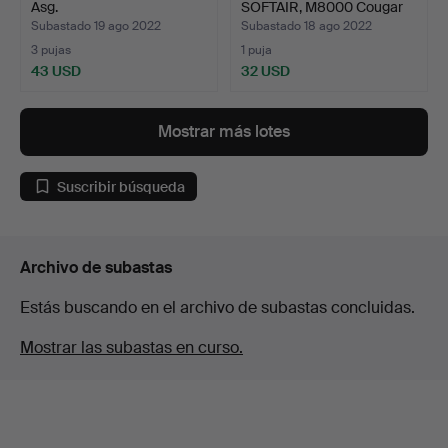
Asg.
SOFTAIR, M8000 Cougar
G.
Subastado 19 ago 2022
Subastado 18 ago 2022
3 pujas
1 puja
43 USD
32 USD
Mostrar más lotes
Suscribir búsqueda
Archivo de subastas
Estás buscando en el archivo de subastas concluidas.
Mostrar las subastas en curso.