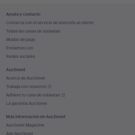
Navegación
Ayuda y contacto
en
Contacta con el servicio de atención al cliente
el
Todas las casas de subastas
pie
Modos de pago
de
Enviamos con
página
Redes sociales
Auctionet
Acerca de Auctionet
Trabaja con nosotros
Adhiere tu casa de subastas
La garantía Auctionet
Más información de Auctionet
Auctionet Magazine
App Auctionet