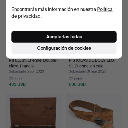
Encontrarás más información en nuestra
Política
de privacidad
.
Aceptarlas todas
Configuración de cookies
RIFLE, St. Etienne, Double-
PISTOLAS DE BOLSILLO,
billed, Francia.
St. Etienne, en caja.
Subastado 5 abr 2023
Subastado 31 mar 2023
26 pujas
20 pujas
433 USD
686 USD