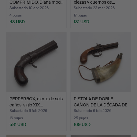
COMPRIMIDO, Diana mod. !
piezas y cuernos de…
22.
Subastado 10 abr 2026
Subastado 23 mar 2026
4 pujas
17 pujas
43 USD
131 USD
PEPPERBOX, cierre de seis
PISTOLA DE DOBLE
caños, siglo XIX…
CAÑÓN DE LA DÉCADA DE
LOS…
Subastado 6 feb 2026
Subastado 6 feb 2026
16 pujas
25 pujas
581 USD
169 USD