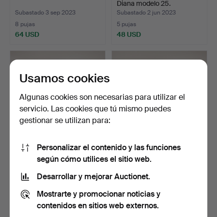
Diana modelo 25.
Subastado 3 sep 2023
Subastado 2 jun 2023
8 pujas
5 pujas
64 USD
48 USD
Usamos cookies
Algunas cookies son necesarias para utilizar el
servicio. Las cookies que tú mismo puedes
gestionar se utilizan para:
Personalizar el contenido y las funciones
RIFLE, segunda mitad del
RIFLE, marcado EE, siglo
según cómo utilices el sitio web.
siglo XIX.
XIX.
Subastado 5 may 2023
Subastado 21 abr 2023
Desarrollar y mejorar Auctionet.
6 pujas
6 pujas
Mostrarte y promocionar noticias y
92 USD
138 USD
contenidos en sitios web externos.