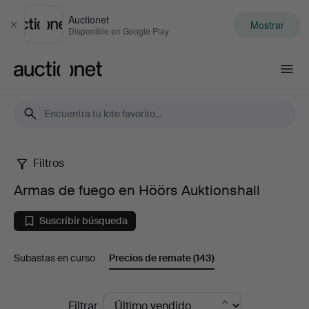
Auctionet
Mostrar
Cerrar
Disponible en Google Play
Auctionet.com
Filtros
Armas
Armas de fuego en Höörs Auktionshall
de
Suscribir búsqueda
fuego
Subastas en curso
Precios de remate
(143)
en
Höörs
Precios
Filtrar