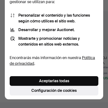
gestionar se utilizan para:
Mostrar todos los lotes
Personalizar el contenido y las funciones
según cómo utilices el sitio web.
Desarrollar y mejorar Auctionet.
Mostrarte y promocionar noticias y
contenidos en sitios web externos.
Encontrarás más información en nuestra
Política
RELOJ DE MANSIÓN,
RELOJ DE PARED,
RELOJ
roble,
regulador de plomada,
roble,
de privacidad
.
neorrenacimiento,…
fren…
neorren
Subastado 12 jul 2026
Subastado 31 ago 2022
Subastad
50 pujas
58 pujas
47 pujas
1.250 USD
1.241 USD
1.174 U
Aceptarlas todas
Configuración de cookies
Navegación