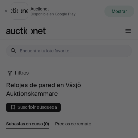
Auctionet
Mostrar
Cerrar
Disponible en Google Play
Auctionet.com
Filtros
Relojes
Relojes de pared en Växjö
de
Auktionskammare
pared
Suscribir búsqueda
en
Subastas en curso
(0)
Precios de remate
Växjö