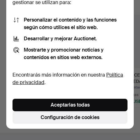
gestionar se utilizan para:
Mostrar todos los lotes
Personalizar el contenido y las funciones
según cómo utilices el sitio web.
Desarrollar y mejorar Auctionet.
Mostrarte y promocionar noticias y
contenidos en sitios web externos.
Encontrarás más información en nuestra
Política
REGULADOR DE
MARIANNE
LÁPICE
PESAS, GUSTAV
WESTMAN. RELOJ DE
PARED
de privacidad
.
BECKER, NEORENA…
PARED, "URBAN",…
JAPY F
Subastado 13 may 2026
Subastado 21 abr 2026
Subasta
8 pujas
6 pujas
14 pujas
85 USD
85 USD
106 US
Aceptarlas todas
Configuración de cookies
Navegación