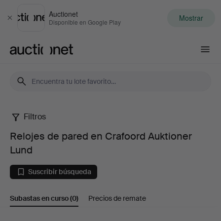
Auctionet
Mostrar
Cerrar
Disponible en Google Play
Auctionet.com
Filtros
Relojes
Relojes de pared en Crafoord Auktioner
de
Lund
pared
Suscribir búsqueda
en
Subastas en curso
(0)
Precios de remate
Crafoord