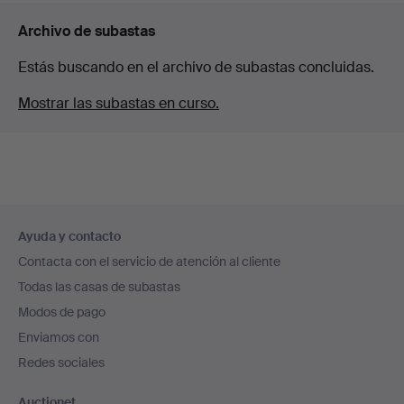
Archivo de subastas
Estás buscando en el archivo de subastas concluidas.
Mostrar las subastas en curso.
Navegación
Ayuda y contacto
en
Contacta con el servicio de atención al cliente
el
Todas las casas de subastas
pie
Modos de pago
de
Enviamos con
página
Redes sociales
Auctionet