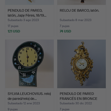
PENDULO DE PARED,
RELOJ DE BARCO, latón.
latón, Japy Fères, 18/19…
Subastado 3 ago 2023
Subastado 8 mar 2023
17 pujas
7 pujas
121 USD
74 USD
SYLVIA LEUCHOVIUS. reloj
PENDULO DE PARED
de pared/reloj de…
FRANCÉS EN BRONCE
DORADO.
Subastado 12 ene 2023
Subastado 30 dic 2022
9 pujas
7 pujas