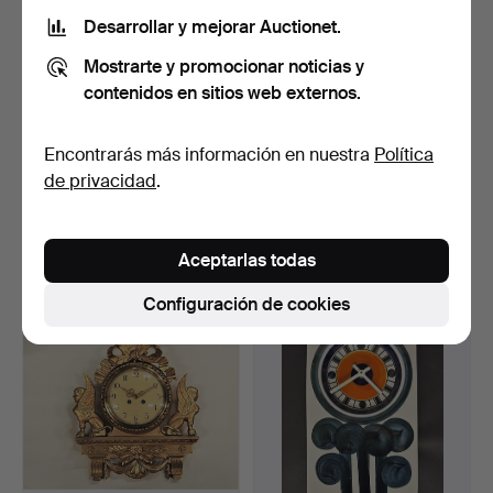
Desarrollar y mejorar Auctionet.
Mostrarte y promocionar noticias y
contenidos en sitios web externos.
Encontrarás más información en nuestra
Política
WALL CURRICULUM,
SYLVIA LEUCHOVIUS.
de privacidad
.
Junghans, segunda mitad
Reloj de pared, cerámic…
d…
Subastado 10 ene 2022
Subastado 26 abr 2021
7 pujas
26 pujas
Aceptarlas todas
53 USD
233 USD
Configuración de cookies