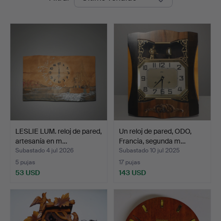
de
Auktionsbyrå
remate
LESLIE LUM. reloj de pared,
Un reloj de pared, ODO,
artesanía en m…
Francia, segunda m…
Subastado 4 jul 2026
Subastado 10 jul 2025
5 pujas
17 pujas
53 USD
143 USD