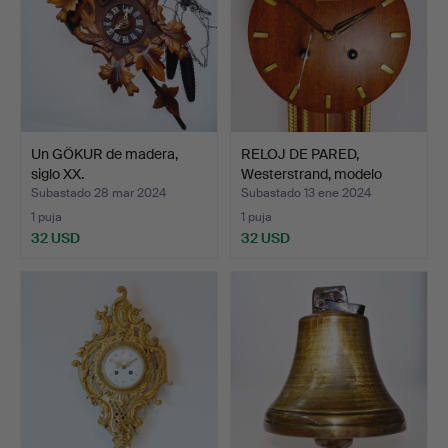
Un GÖKUR de madera,
RELOJ DE PARED,
siglo XX.
Westerstrand, modelo
peque…
Subastado 28 mar 2024
Subastado 13 ene 2024
1 puja
1 puja
32 USD
32 USD