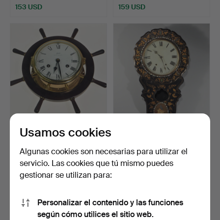
153 USD
159 USD
Usamos cookies
RELOJ DE PARED, Royal
RELOJ DE GOTA / RELOJ
Mariner Schatz.
DE PARED, siglo XIX/…
Subastado 6 jun 2022
Subastado 9 may 2022
Algunas cookies son necesarias para utilizar el
3 pujas
1 puja
servicio. Las cookies que tú mismo puedes
43 USD
32 USD
gestionar se utilizan para:
Personalizar el contenido y las funciones
según cómo utilices el sitio web.