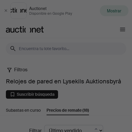
Auctionet
Mostrar
Cerrar
Disponible en Google Play
Auctionet.com
Filtros
Relojes
Relojes de pared en Lysekils Auktionsbyrå
de
Suscribir búsqueda
pared
Subastas en curso
Precios de remate
(18)
en
Lysekils
Precios
Filtrar