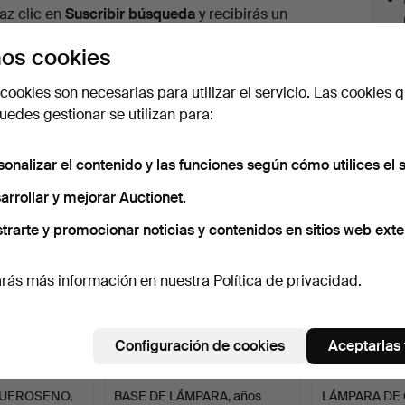
urso
az clic en
Suscribir búsqueda
y recibirás un
orreo tan pronto como dispongamos del lote.
os cookies
cookies son necesarias para utilizar el servicio. Las cookies q
edes gestionar se utilizan para:
 nuestro archivo que coinciden con tu b
sonalizar el contenido y las funciones según cómo utilices el s
arrollar y mejorar Auctionet.
trarte y promocionar noticias y contenidos en sitios web exte
rás más información en nuestra
Política de privacidad
.
Configuración de cookies
Aceptarlas
QUEROSENO,
BASE DE LÁMPARA, años
LÁMPARA DE