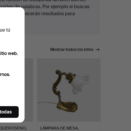
partes de palabras. Por ejemplo si buscas
braz
te aparecerán resultados para
braz
alete
.
ue tú
úsqueda.
Mostrar todos los lotes
itio web.
rnos.
 todas
 QUEROSENO,
LÁMPARA DE MESA,