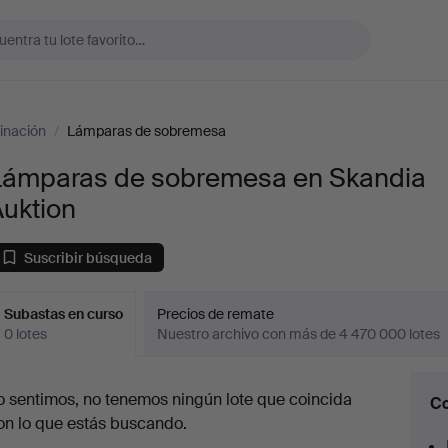
inación
/
Lámparas de sobremesa
Lámparas de sobremesa en Skandia
Auktion
Suscribir búsqueda
Subastas en curso
Precios de remate
0 lotes
Nuestro archivo con más de 4 470 000 lotes
ubastas
o sentimos, no tenemos ningún lote que coincida
Co
en
on lo que estás buscando.