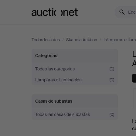
Auctionet.com
Todos los lotes
/
Skandia Auktion
/
Lámparas e Ilum
Lámparas
Categorías
de
Todas las categorías
(0)
Lámparas e Iluminación
(0)
sobremesa
en
Casas de subastas
Skandia
Todas las casas de subastas
(0)
S
L
Auktion
c