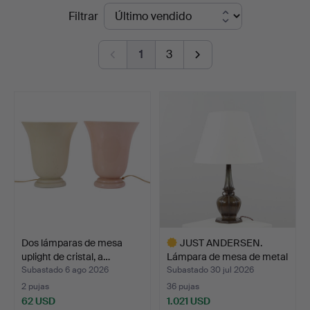
Precios
Filtrar
Auktioner
de
1
3
remate
Dos lámparas de mesa
JUST ANDERSEN.
uplight de cristal, a…
Lámpara de mesa de metal
di…
Subastado 6 ago 2026
Subastado 30 jul 2026
2 pujas
36 pujas
62 USD
1.021 USD