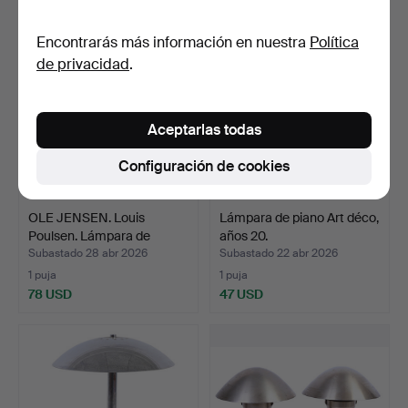
Encontrarás más información en nuestra
Política
de privacidad
.
Aceptarlas todas
Configuración de cookies
OLE JENSEN. Louis
Lámpara de piano Art déco,
Poulsen. Lámpara de
años 20.
mesa…
Subastado 28 abr 2026
Subastado 22 abr 2026
1 puja
1 puja
78 USD
47 USD