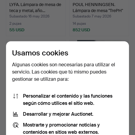
LYFA. Lámpara de mesa de
POUL HENNINGSEN.
teca y metal, año…
Lámpara de mesa "TrePH"
3…
Subastado 16 may 2026
Subastado 7 may 2026
2 pujas
14 pujas
55 USD
852 USD
Usamos cookies
Algunas cookies son necesarias para utilizar el
servicio. Las cookies que tú mismo puedes
gestionar se utilizan para:
Personalizar el contenido y las funciones
según cómo utilices el sitio web.
PHILIP BRO LUDVIGSEN.
Par de lámparas de mesa
Le Klint. Lámpara de…
de loza, años 80 (…
Desarrollar y mejorar Auctionet.
Subastado 7 may 2026
Subastado 28 abr 2026
Mostrarte y promocionar noticias y
3 pujas
7 pujas
62 USD
95 USD
contenidos en sitios web externos.