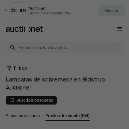
Auctionet
Mostrar
Cerrar
Disponible en Google Play
Auctionet.com
Filtros
Lámparas
Lámparas de sobremesa en Bidstrup
de
Auktioner
sobremesa
Suscribir búsqueda
en
Subastas en curso
Precios de remate
(104)
Bidstrup