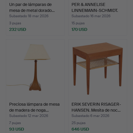
Un par de lámparas de
PER & ANNELISE
mesa de metal dorado…
LINNEMANN-SCHMIDT.
Casa pal…
Subastado 18 mar 2026
Subastado 16 mar 2026
3 pujas
15 pujas
232 USD
170 USD
Preciosa lámpara de mesa
ERIK SEVERIN RISAGER-
de madera de noga…
HANSEN. Mesita de noc…
Subastado 12 mar 2026
Subastado 6 mar 2026
7 pujas
25 pujas
93 USD
646 USD