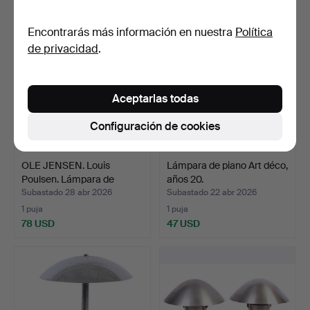
Encontrarás más información en nuestra
Política
de privacidad
.
Aceptarlas todas
Configuración de cookies
OLE JENSEN. Louis
Lámpara de piano Art déco,
Poulsen. Lámpara de
años 20.
mesa…
Subastado 28 abr 2026
Subastado 22 abr 2026
1 puja
1 puja
78 USD
47 USD