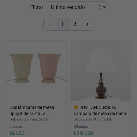
Precios
Filtrar
Auktioner
de
1
3
remate
Dos lámparas de mesa
JUST ANDERSEN.
uplight de cristal, a…
Lámpara de mesa de metal
di…
Subastado 6 ago 2026
Subastado 30 jul 2026
2 pujas
36 pujas
62 USD
1.018 USD