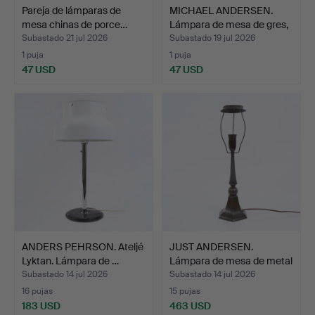
Pareja de lámparas de
MICHAEL ANDERSEN.
mesa chinas de porce…
Lámpara de mesa de gres,
…
Subastado 21 jul 2026
Subastado 19 jul 2026
1 puja
1 puja
47 USD
47 USD
ANDERS PEHRSON. Ateljé
JUST ANDERSEN.
Lyktan. Lámpara de …
Lámpara de mesa de metal
de…
Subastado 14 jul 2026
Subastado 14 jul 2026
16 pujas
15 pujas
183 USD
463 USD