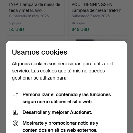
LYFA. Lámpara de mesa de
POUL HENNINGSEN.
teca y metal, año…
Lámpara de mesa "TrePH"
3…
Subastado 16 may 2026
Subastado 7 may 2026
2 pujas
14 pujas
55 USD
849 USD
Usamos cookies
Algunas cookies son necesarias para utilizar el
servicio. Las cookies que tú mismo puedes
gestionar se utilizan para:
Personalizar el contenido y las funciones
según cómo utilices el sitio web.
PHILIP BRO LUDVIGSEN.
Par de lámparas de mesa
Le Klint. Lámpara de…
de loza, años 80 (…
Desarrollar y mejorar Auctionet.
Subastado 7 may 2026
Subastado 28 abr 2026
Mostrarte y promocionar noticias y
3 pujas
7 pujas
62 USD
95 USD
contenidos en sitios web externos.