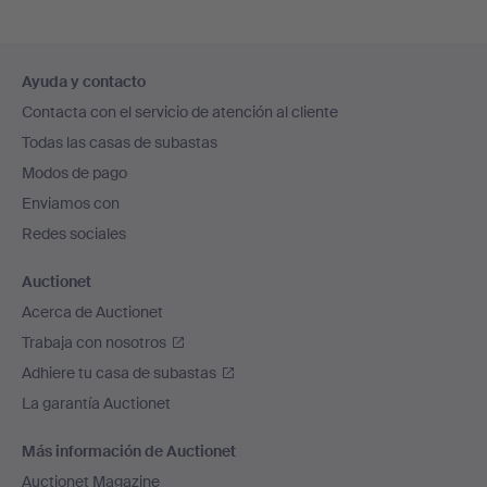
Navegación
Ayuda y contacto
en
Contacta con el servicio de atención al cliente
el
Todas las casas de subastas
pie
Modos de pago
de
Enviamos con
página
Redes sociales
Auctionet
Acerca de Auctionet
Trabaja con nosotros
Adhiere tu casa de subastas
La garantía Auctionet
Más información de Auctionet
Auctionet Magazine