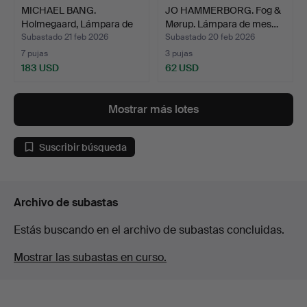
MICHAEL BANG.
JO HAMMERBORG. Fog &
Holmegaard, Lámpara de
Mørup. Lámpara de mes…
mesa …
Subastado 21 feb 2026
Subastado 20 feb 2026
7 pujas
3 pujas
183 USD
62 USD
Mostrar más lotes
Suscribir búsqueda
Archivo de subastas
Estás buscando en el archivo de subastas concluidas.
Mostrar las subastas en curso.