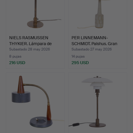
NIELS RASMUSSEN
PER LINNEMANN-
THYKIER. Lámpara de
SCHMIDT. Palshus. Gran
mesa "…
lámpa…
Subastado 28 may 2026
Subastado 27 may 2026
8 pujas
14 pujas
216 USD
295 USD