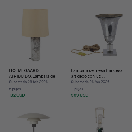
HOLMEGAARD.
Lámpara de mesa francesa
ATRIBUIDO. Lámpara de
art déco con luz …
mesa gra…
Subastado 28 feb 2026
Subastado 26 feb 2026
5 pujas
11 pujas
132 USD
309 USD