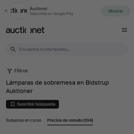
Auctionet
Mostrar
Cerrar
Disponible en Google Play
Auctionet.com
Filtros
Lámparas
Lámparas de sobremesa en Bidstrup
de
Auktioner
sobremesa
Suscribir búsqueda
en
Subastas en curso
Precios de remate
(104)
Bidstrup