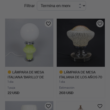
Subastas
Filtrar
Auctions
en
curso
LÁMPARA DE MESA
LÁMPARA DE MESA
ITALIANA 'BARILLO' DE
ITALIANA DE LOS AÑOS 70
CRIS…
DE…
1 día
1 día
1 puja
Estimación
22 USD
203 USD
Lote
Lote
seleccionado
seleccionado