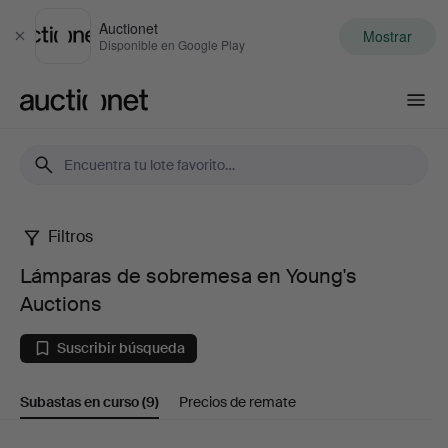
Auctionet
Mostrar
Cerrar
Disponible en Google Play
Auctionet.com
Filtros
Lámparas
Lámparas de sobremesa en Young's
de
Auctions
sobremesa
Suscribir búsqueda
en
Subastas en curso
(9)
Precios de remate
Young's