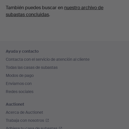
También puedes buscar en
nuestro archivo de
subastas concluidas
.
Navegación
Ayuda y contacto
en
Contacta con el servicio de atención al cliente
el
Todas las casas de subastas
pie
Modos de pago
de
Enviamos con
página
Redes sociales
Auctionet
Acerca de Auctionet
Trabaja con nosotros
Adhiere tu casa de subastas