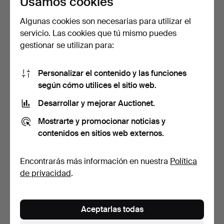
Usamos cookies
Algunas cookies son necesarias para utilizar el
servicio. Las cookies que tú mismo puedes
LÁMPARA DE MESA
PAREJA DE PEQUEÑAS
gestionar se utilizan para:
ITALIANA DE LOS AÑOS
LÁMPARAS DE MESA
40 TI…
ITALIA…
3 días
4 días
Estimación
1 puja
Personalizar el contenido y las funciones
243 USD
53 USD
según cómo utilices el sitio web.
Lote
seleccionado
Desarrollar y mejorar Auctionet.
Mostrarte y promocionar noticias y
contenidos en sitios web externos.
Encontrarás más información en nuestra
Política
de privacidad
.
LÁMPARA DE MESA DE
LÁMPARA DE MESA
Aceptarlas todas
LATÓN EN FORMA DE
ITALIANA DE CRISTAL DE
COLUM…
MUR…
5 días
7 días