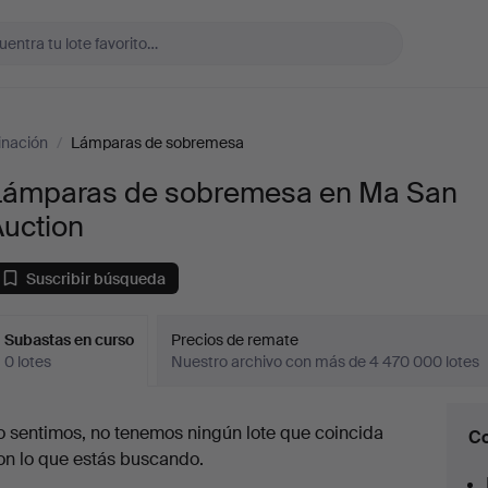
inación
/
Lámparas de sobremesa
Lámparas de sobremesa en Ma San
Auction
Suscribir búsqueda
Subastas en curso
Precios de remate
0 lotes
Nuestro archivo con más de 4 470 000 lotes
ubastas
o sentimos, no tenemos ningún lote que coincida
Co
en
on lo que estás buscando.