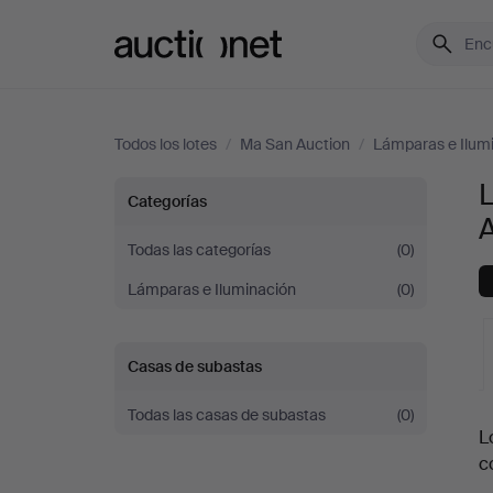
Auctionet.com
Todos los lotes
/
Ma San Auction
/
Lámparas e Ilum
Lámparas
Categorías
de
Todas las categorías
(0)
Lámparas e Iluminación
(0)
sobremesa
en
Casas de subastas
Ma
Todas las casas de subastas
(0)
S
L
San
c