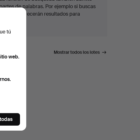
partes de palabras. Por ejemplo si buscas
braz
te aparecerán resultados para
braz
alete
.
ue tú
úsqueda.
Mostrar todos los lotes
itio web.
rnos.
 todas