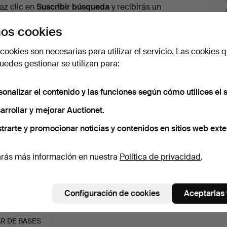
urso
az clic en
Suscribir búsqueda
y recibirás un
orreo tan pronto como dispongamos del lote.
os cookies
cookies son necesarias para utilizar el servicio. Las cookies q
edes gestionar se utilizan para:
 nuestro archivo que coinciden con tu b
sonalizar el contenido y las funciones según cómo utilices el s
arrollar y mejorar Auctionet.
trarte y promocionar noticias y contenidos en sitios web exte
rás más información en nuestra
Política de privacidad
.
Configuración de cookies
Aceptarlas
R DE BASES