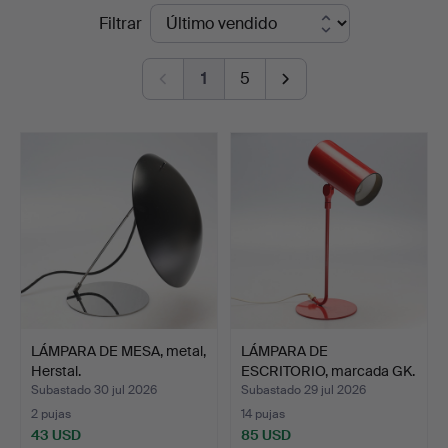
Precios
Filtrar
&
de
Andersson
1
5
remate
Jönköping
LÁMPARA DE MESA, metal,
LÁMPARA DE
Herstal.
ESCRITORIO, marcada GK.
Subastado 30 jul 2026
Subastado 29 jul 2026
2 pujas
14 pujas
43 USD
85 USD