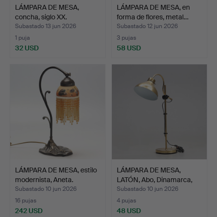
LÁMPARA DE MESA,
LÁMPARA DE MESA, en
concha, siglo XX.
forma de flores, metal…
Subastado 13 jun 2026
Subastado 12 jun 2026
1 puja
3 pujas
32 USD
58 USD
LÁMPARA DE MESA, estilo
LÁMPARA DE MESA,
modernista, Aneta.
LATÓN, Abo, Dinamarca,
me…
Subastado 10 jun 2026
Subastado 10 jun 2026
16 pujas
4 pujas
242 USD
48 USD