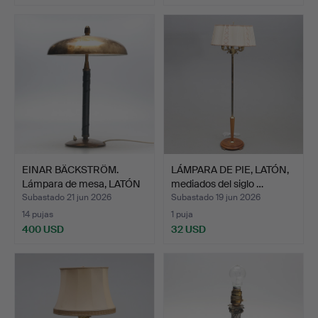
EINAR BÄCKSTRÖM.
LÁMPARA DE PIE, LATÓN,
Lámpara de mesa, LATÓN
mediados del siglo …
y …
Subastado 21 jun 2026
Subastado 19 jun 2026
14 pujas
1 puja
400 USD
32 USD