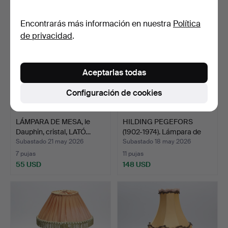
Encontrarás más información en nuestra
Política
de privacidad
.
Aceptarlas todas
Configuración de cookies
LÁMPARA DE MESA, le
HILDING PEGEFORS
Dauphin, cristal, LATÓ…
(1902-1974). Lámpara de
m…
Subastado 21 may 2026
Subastado 18 may 2026
7 pujas
11 pujas
55 USD
148 USD