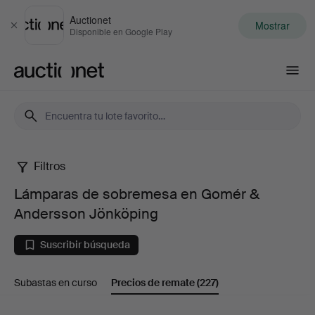
Auctionet
Mostrar
Cerrar
Disponible en Google Play
Auctionet.com
Filtros
Lámparas
Lámparas de sobremesa en Gomér &
de
Andersson Jönköping
sobremesa
Suscribir búsqueda
en
Subastas en curso
Precios de remate
(227)
Gomér