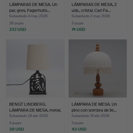
LÁMPARAS DE MESA. Un
LÁMPARAS DE MESA, 2
par, gres, Fagerhults…
uds., cristal, Carl Fa…
Subastado 4 may 2026
Subastado 2 may 2026
28 pujas
3 pujas
232 USD
74 USD
BENGT LINDBERG.
LÁMPARA DE MESA. Un
LÁMPARA DE MESA, metal,
pino con sombra de lie…
fi…
Subastado 26 abr 2026
Subastado 19 abr 2026
3 pujas
3 pujas
38 USD
43 USD