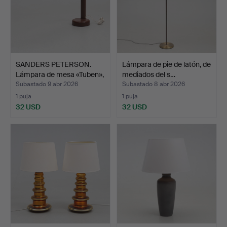
SANDERS PETERSON.
Lámpara de pie de latón, de
Lámpara de mesa «Tuben»,
mediados del s…
…
Subastado 9 abr 2026
Subastado 8 abr 2026
1 puja
1 puja
32 USD
32 USD