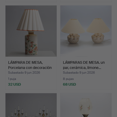
LÁMPARA DE MESA,
LÁMPARAS DE MESA. un
Porcelana con decoración
par, cerámica, limone…
…
Subastado 9 jun 2026
Subastado 9 jun 2026
1 puja
8 pujas
32 USD
68 USD