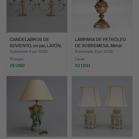
CANDELABROS DE
LÁMPARA DE PETRÓLEO
ADVIENTO, un par, LATÓN,
DE SOBREMESA. Metal
Gn…
co…
Subastado 4 jun 2026
Subastado 3 jun 2026
10 pujas
1 puja
79 USD
32 USD