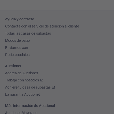
Navegación
Ayuda y contacto
en
Contacta con el servicio de atención al cliente
el
Todas las casas de subastas
pie
Modos de pago
de
Enviamos con
página
Redes sociales
Auctionet
Acerca de Auctionet
Trabaja con nosotros
Adhiere tu casa de subastas
La garantía Auctionet
Más información de Auctionet
Auctionet Magazine