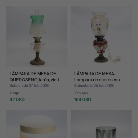
LÁMPARA DE MESA DE
LÁMPARA DE MESA.
QUEROSENO, latón, vidri…
Lámpara de queroseno
elec…
Subastado 27 feb 2026
Subastado 25 feb 2026
1 puja
19 pujas
32 USD
169 USD