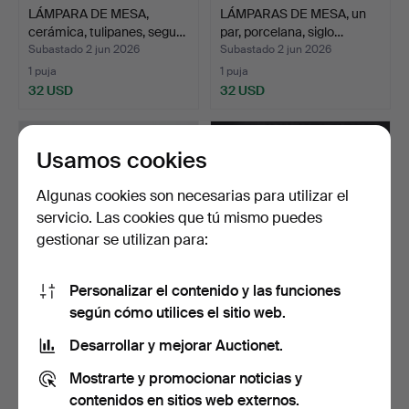
LÁMPARA DE MESA,
LÁMPARAS DE MESA, un
cerámica, tulipanes, segu…
par, porcelana, siglo…
Subastado 2 jun 2026
Subastado 2 jun 2026
1 puja
1 puja
32 USD
32 USD
Usamos cookies
Algunas cookies son necesarias para utilizar el
servicio. Las cookies que tú mismo puedes
gestionar se utilizan para:
Personalizar el contenido y las funciones
según cómo utilices el sitio web.
ALDO LONDI. Lámpara de
LÁMPARA DE MESA,
mesa, Bitossi, Ital…
probablemente Murano
Desarrollar y mejorar Auctionet.
Ital…
Subastado 29 may 2026
Subastado 29 may 2026
Mostrarte y promocionar noticias y
7 pujas
1 puja
58 USD
32 USD
contenidos en sitios web externos.