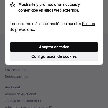
Mostrarte y promocionar noticias y
También puedes buscar en
nuestro archivo de
contenidos en sitios web externos.
subastas concluidas
.
Encontrarás más información en nuestra
Política
de privacidad
.
Navegación
Ayuda y contacto
en
Aceptarlas todas
Contacta con el servicio de atención al cliente
el
Configuración de cookies
Todas las casas de subastas
pie
Modos de pago
de
Enviamos con
página
Redes sociales
Auctionet
Acerca de Auctionet
Trabaja con nosotros
Adhiere tu casa de subastas