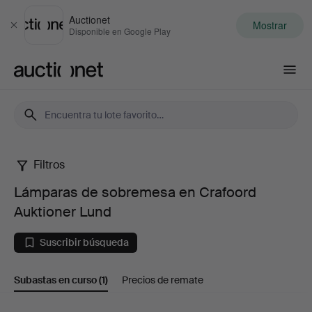
Auctionet
Mostrar
Cerrar
Disponible en Google Play
Auctionet.com
Filtros
Lámparas
Lámparas de sobremesa en Crafoord
de
Auktioner Lund
sobremesa
Suscribir búsqueda
en
Subastas en curso
(1)
Precios de remate
Crafoord