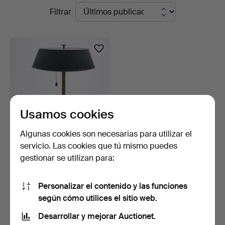
Subastas
Filtrar
Auktioner
en
Lund
curso
Usamos cookies
Algunas cookies son necesarias para utilizar el
servicio. Las cookies que tú mismo puedes
LÁMPARA DE MESA, ART
gestionar se utilizan para:
DÉCO, LATÓN, SIGLO XX.
3 días
1 puja
Personalizar el contenido y las funciones
32 USD
según cómo utilices el sitio web.
Desarrollar y mejorar Auctionet.
Suscribir búsqueda