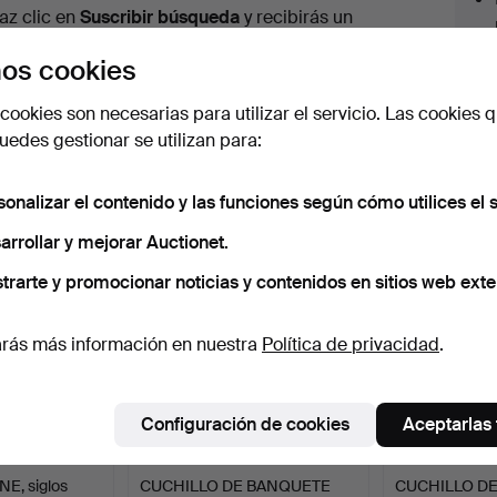
urso
az clic en
Suscribir búsqueda
y recibirás un
orreo tan pronto como dispongamos del lote.
os cookies
cookies son necesarias para utilizar el servicio. Las cookies q
edes gestionar se utilizan para:
 nuestro archivo que coinciden con tu b
sonalizar el contenido y las funciones según cómo utilices el s
arrollar y mejorar Auctionet.
trarte y promocionar noticias y contenidos en sitios web exte
rás más información en nuestra
Política de privacidad
.
Configuración de cookies
Aceptarlas
E, siglos
CUCHILLO DE BANQUETE
CUCHILLO DE