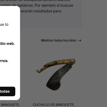
partes de palabras. Por ejemplo si buscas
braz
te aparecerán resultados para
braz
alete
.
ue tú
úsqueda.
Mostrar todos los lotes
itio web.
rnos.
 todas
 BANQUETE,
CUCHILLO DE BANQUETE,