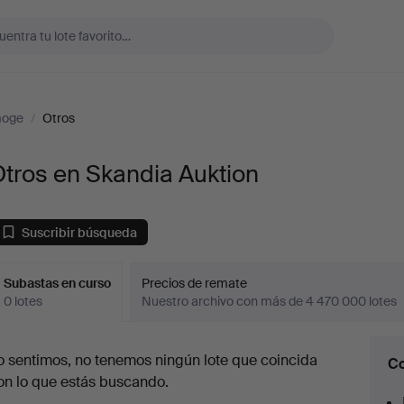
moge
/
Otros
tros en Skandia Auktion
Suscribir búsqueda
Subastas en curso
Precios de remate
0 lotes
Nuestro archivo con más de 4 470 000 lotes
ubastas
o sentimos, no tenemos ningún lote que coincida
Co
en
on lo que estás buscando.