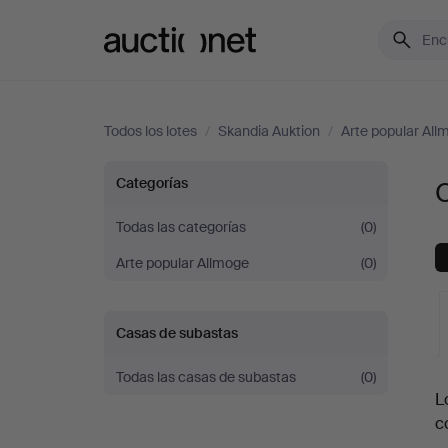
Auctionet.com
Todos los lotes
/
Skandia Auktion
/
Arte popular All
Otros
Categorías
O
en
Todas las categorías
(0)
Arte popular Allmoge
(0)
Skandia
Auktion
Casas de subastas
Todas las casas de subastas
(0)
S
L
c