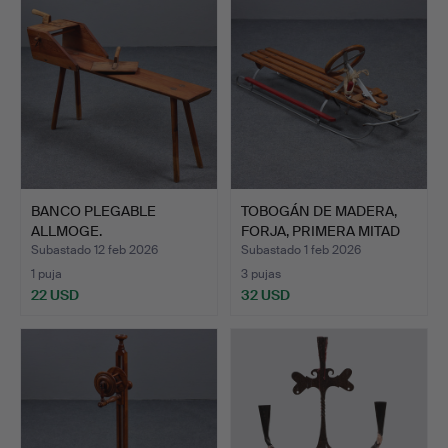
BANCO PLEGABLE
TOBOGÁN DE MADERA,
ALLMOGE.
FORJA, PRIMERA MITAD
DE…
Subastado 12 feb 2026
Subastado 1 feb 2026
1 puja
3 pujas
22 USD
32 USD