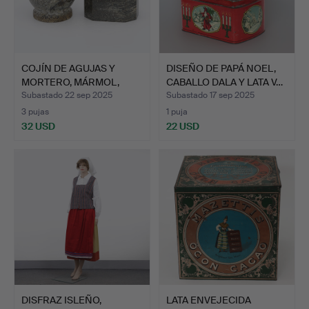
COJÍN DE AGUJAS Y
DISEÑO DE PAPÁ NOEL,
MORTERO, MÁRMOL,
CABALLO DALA Y LATA V…
SIGLO 1…
Subastado 22 sep 2025
Subastado 17 sep 2025
3 pujas
1 puja
32 USD
22 USD
DISFRAZ ISLEÑO,
LATA ENVEJECIDA