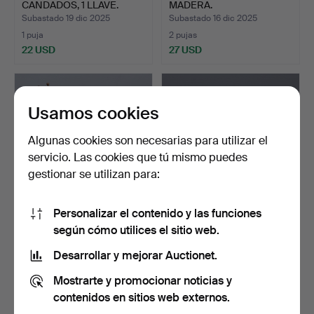
CANDADOS, 1 LLAVE.
MADERA.
Subastado 19 dic 2025
Subastado 16 dic 2025
1 puja
2 pujas
22 USD
27 USD
Usamos cookies
Algunas cookies son necesarias para utilizar el
servicio. Las cookies que tú mismo puedes
gestionar se utilizan para:
Personalizar el contenido y las funciones
COLGADOR DE TOALLAS,
TOBOGÁN, HIERRO
según cómo utilices el sitio web.
ABEDUL LABRADO,
FORJADO (PINTADO) DEL
FINAL…
SIGL…
Subastado 9 dic 2025
Subastado 9 dic 2025
Desarrollar y mejorar Auctionet.
17 pujas
24 pujas
Mostrarte y promocionar noticias y
117 USD
201 USD
contenidos en sitios web externos.