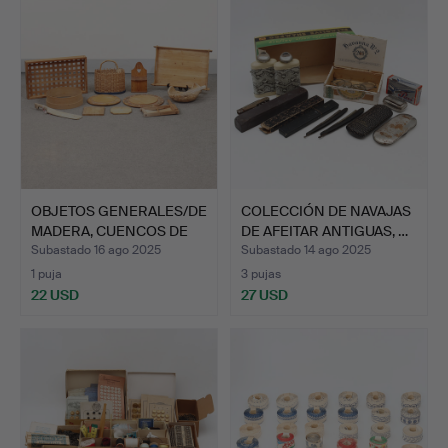
OBJETOS GENERALES/DE
COLECCIÓN DE NAVAJAS
MADERA, CUENCOS DE
DE AFEITAR ANTIGUAS, …
MI…
Subastado 16 ago 2025
Subastado 14 ago 2025
1 puja
3 pujas
22 USD
27 USD