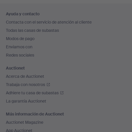
Navegación
Ayuda y contacto
en
Contacta con el servicio de atención al cliente
el
Todas las casas de subastas
pie
Modos de pago
de
Enviamos con
página
Redes sociales
Auctionet
Acerca de Auctionet
Trabaja con nosotros
Adhiere tu casa de subastas
La garantía Auctionet
Más información de Auctionet
Auctionet Magazine
App Auctionet