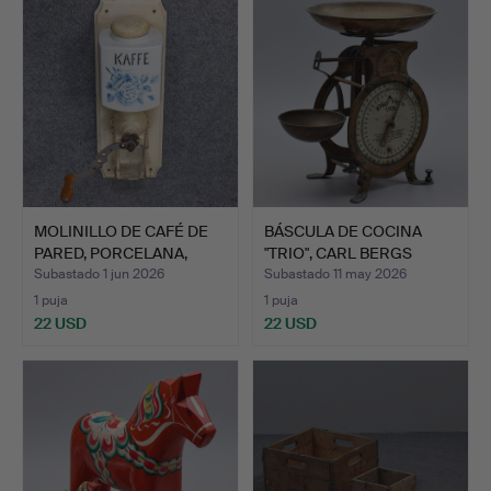
MOLINILLO DE CAFÉ DE
BÁSCULA DE COCINA
PARED, PORCELANA,
"TRIO", CARL BERGS
SIG…
VERKS…
Subastado 1 jun 2026
Subastado 11 may 2026
1 puja
1 puja
22 USD
22 USD