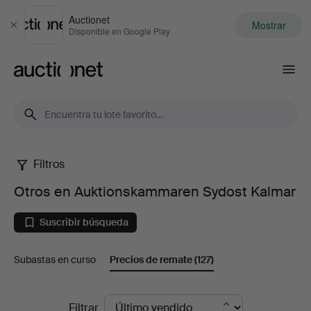
Auctionet
Mostrar
Cerrar
Disponible en Google Play
Auctionet.com
Filtros
Otros
Otros en Auktionskammaren Sydost Kalmar
en
Suscribir búsqueda
Auktionskammaren
Subastas en curso
Precios de remate
(127)
Sydost
Kalmar
Precios
Filtrar