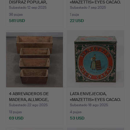
DISFRAZ POPULAR,
«MAZETTIS» EYES CACAO.
TAMAÑO AP…
Subastado 12 sep 2025
Subastado 7 sep 2025
36 pujas
1 puja
581 USD
22 USD
4 ABREVADEROS DE
LATA ENVEJECIDA,
MADERA, ALLMOGE,
«MAZETTIS» EYES CACAO.
SIGLO 18…
Subastado 22 ago 2025
Subastado 18 ago 2025
13 pujas
4 pujas
69 USD
53 USD