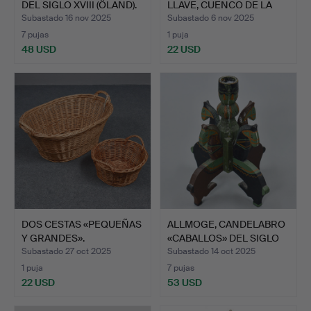
DEL SIGLO XVIII (ÖLAND).
LLAVE, CUENCO DE LA
ABU…
Subastado 16 nov 2025
Subastado 6 nov 2025
7 pujas
1 puja
48 USD
22 USD
DOS CESTAS «PEQUEÑAS
ALLMOGE, CANDELABRO
Y GRANDES».
«CABALLOS» DEL SIGLO
X…
Subastado 27 oct 2025
Subastado 14 oct 2025
1 puja
7 pujas
22 USD
53 USD