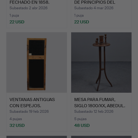
FECHADO EN 1858.
DE PRINCIPIOS DEL
SIGLO …
Subastado 2 abr 2026
Subastado 4 mar 2026
1 puja
1 puja
22 USD
22 USD
VENTANAS ANTIGUAS
MESA PARA FUMAR,
CON ESPEJOS.
SIGLO 1800/XX, ABEDUL.
Subastado 19 feb 2026
Subastado 12 feb 2026
4 pujas
5 pujas
32 USD
48 USD