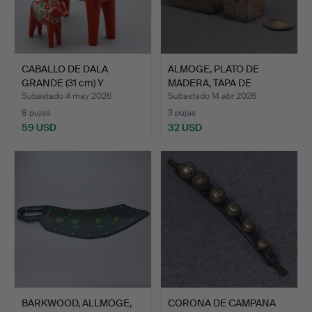
CABALLO DE DALA
ALMOGE, PLATO DE
GRANDE (31 cm) Y
MADERA, TAPA DE
CABALLO D…
CERVEZA, …
Subastado 4 may 2026
Subastado 14 abr 2026
8 pujas
3 pujas
59 USD
32 USD
BARKWOOD, ALLMOGE,
CORONA DE CAMPANA