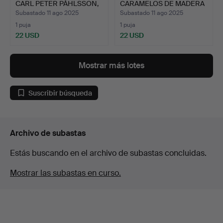
CARL PETER PÅHLSSON,
CARAMELOS DE MADERA
GAL…
MÁS VIEJA,…
Subastado 11 ago 2025
Subastado 11 ago 2025
1 puja
1 puja
22 USD
22 USD
Mostrar más lotes
Suscribir búsqueda
Archivo de subastas
Estás buscando en el archivo de subastas concluidas.
Mostrar las subastas en curso.