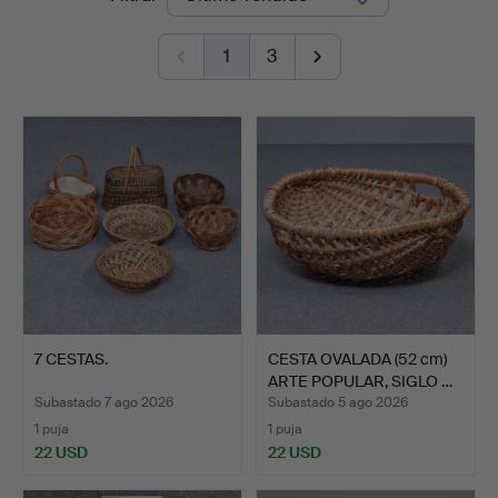
de
1
3
remate
7 CESTAS.
CESTA OVALADA (52 cm)
ARTE POPULAR, SIGLO …
Subastado 7 ago 2026
Subastado 5 ago 2026
1 puja
1 puja
22 USD
22 USD