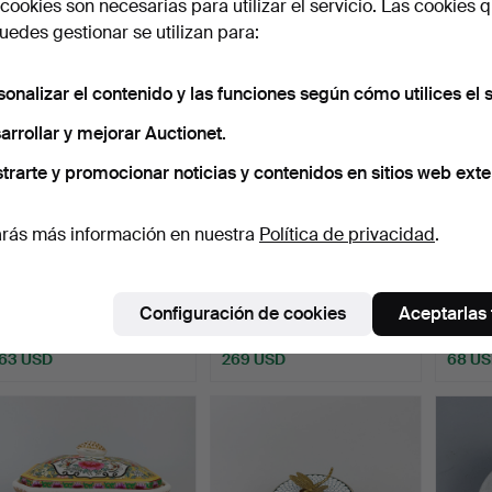
cookies son necesarias para utilizar el servicio. Las cookies q
edes gestionar se utilizan para:
sonalizar el contenido y las funciones según cómo utilices el s
arrollar y mejorar Auctionet.
trarte y promocionar noticias y contenidos en sitios web exte
rás más información en nuestra
Política de privacidad
.
PARAGÜERO DE
LOROS DE PORCELANA
255
.
L
PORCELANA CON
AZUL Y BLANCA.
PORC
DISEÑO DE CEBRA.
BLAN
Subastado 6 mar 2026
Subastado 18 feb 2026
Configuración de cookies
Aceptarlas
8 pujas
23 pujas
Vendid
63 USD
269 USD
68 U