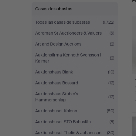
Fi
Casas de subastas
r
Todas las casas de subastas
(1.722)
Acreman St Auctioneers & Valuers
(6)
Art and Design Auctions
(2)
Auktionsfirma Kenneth Svensson i
(2)
Kalmar
Auktionshaus Blank
(10)
Auktionshaus Bossard
(12)
Auktionshaus Stuber's
(12)
Hammerschlag
Auktionshuset Kolonn
(80)
Auktionshuset STO Bohuslän
(8)
Auktionshuset Thelin & Johansson
(30)