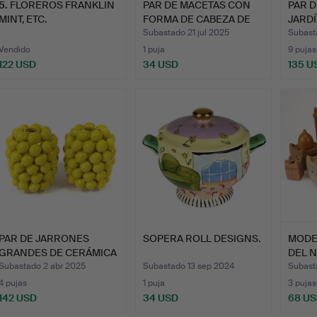
5
.
FLOREROS FRANKLIN
PAR DE MACETAS CON
PAR D
MINT, ETC.
FORMA DE CABEZA DE
JARDÍ
LEÓN.
Subastado 21 jul 2025
Subast
Vendido
1 puja
9 pujas
122 USD
34 USD
135 U
PAR DE JARRONES
SOPERA ROLL DESIGNS.
MODEL
GRANDES DE CERÁMICA
DEL N
ESMALT…
Subastado 2 abr 2025
Subastado 13 sep 2024
Subast
4 pujas
1 puja
3 pujas
142 USD
34 USD
68 U