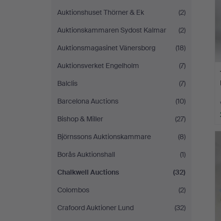
Auktionshuset Thörner & Ek
(2)
Auktionskammaren Sydost Kalmar
(2)
Auktionsmagasinet Vänersborg
(18)
Auktionsverket Engelholm
(7)
Balclis
(7)
Barcelona Auctions
(10)
Bishop & Miller
(27)
Björnssons Auktionskammare
(8)
Borås Auktionshall
(1)
Chalkwell Auctions
(32)
Colombos
(2)
Crafoord Auktioner Lund
(32)