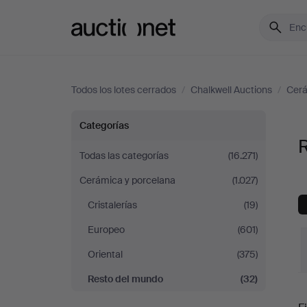
Auctionet.com
Todos los lotes cerrados
/
Chalkwell Auctions
/
Cerá
Resto
Categorías
del
Todas las categorías
(16.271)
Cerámica y porcelana
(1.027)
mundo
Cristalerías
(19)
en
Europeo
(601)
Chalkwell
Oriental
(375)
Resto del mundo
(32)
Auctions
P