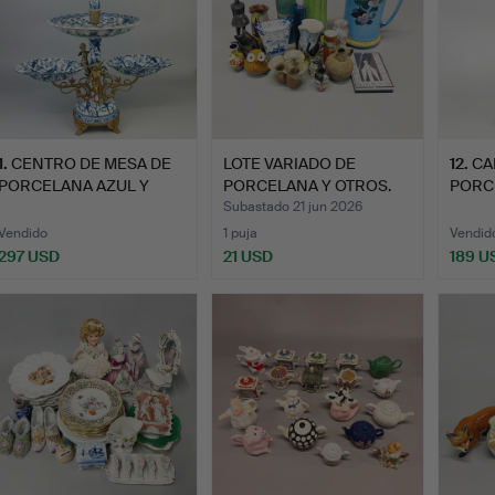
1
.
CENTRO DE MESA DE
LOTE VARIADO DE
12
.
CA
PORCELANA AZUL Y
PORCELANA Y OTROS.
PORC
BLANCA.
FORM
Subastado 21 jun 2026
Vendido
1 puja
Vendid
297 USD
21 USD
189 U