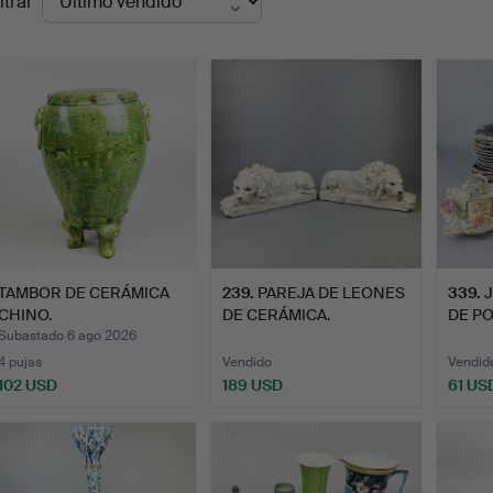
ltrar
de
emate
TAMBOR DE CERÁMICA
239
.
PAREJA DE LEONES
339
.
CHINO.
DE CERÁMICA.
DE P
SIGLO
Subastado 6 ago 2026
4 pujas
Vendido
Vendid
102 USD
189 USD
61 US