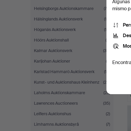
Algunas 
mismo pu
Helsingborgs Auktionskammare
(74)
Hälsinglands Auktionsverk
(18)
Per
Höganäs Auktionsverk
(10)
Des
Höörs Auktionshall
(9)
Mos
Kalmar Auktionsverk
(38)
Karljohan Auktioner
(2)
Encontra
Karlstad Hammarö Auktionsverk
(14)
Kunst- und Auktionshaus Kleinhenz
(26)
Laholms Auktionskammare
(23)
Lawrences Auctioneers
(35)
Leiflers Auktionshus
(2)
Limhamns Auktionsbyrå
(7)