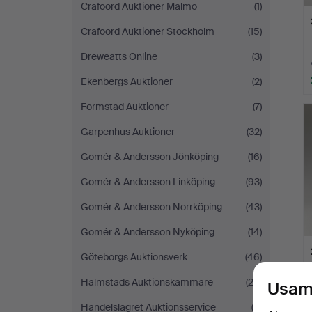
Crafoord Auktioner Malmö
(1)
Crafoord Auktioner Stockholm
(15)
Dreweatts Online
(3)
Ekenbergs Auktioner
(2)
Formstad Auktioner
(7)
Garpenhus Auktioner
(32)
Gomér & Andersson Jönköping
(16)
Gomér & Andersson Linköping
(93)
Gomér & Andersson Norrköping
(43)
Gomér & Andersson Nyköping
(14)
Göteborgs Auktionsverk
(46)
Halmstads Auktionskammare
(29)
Usam
Handelslagret Auktionsservice
(6)