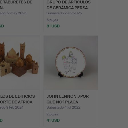
E TABURETES DE
GRUPO DE ARTÍCULOS
N.
DE CERÁMICA PERSA
PRIMI…
ado 12 may 2025
Subastado 2 abr 2025
6 pujas
SD
81 USD
OS DE EDIFICIOS
JOHN LENNON. ¿POR
ORTE DE ÁFRICA.
QUÉ NO? PLACA
COLECCIONI…
ado 9 feb 2024
Subastado 4 jul 2022
2 pujas
SD
41 USD