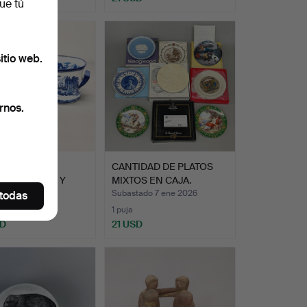
ue tú
itio web.
rnos.
AVAPIÉS DE
CANTIDAD DE PLATOS
ELANA AZUL Y
MIXTOS EN CAJA.
CO.
Subastado 7 ene 2026
 todas
o
1 puja
SD
21 USD