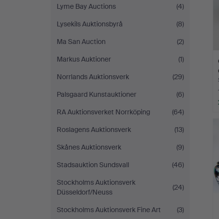
Lyme Bay Auctions
(4)
Lysekils Auktionsbyrå
(8)
Ma San Auction
(2)
Markus Auktioner
(1)
Norrlands Auktionsverk
(29)
Palsgaard Kunstauktioner
(6)
RA Auktionsverket Norrköping
(64)
Roslagens Auktionsverk
(13)
Skånes Auktionsverk
(9)
Stadsauktion Sundsvall
(46)
Stockholms Auktionsverk
(24)
Düsseldorf/Neuss
Stockholms Auktionsverk Fine Art
(3)