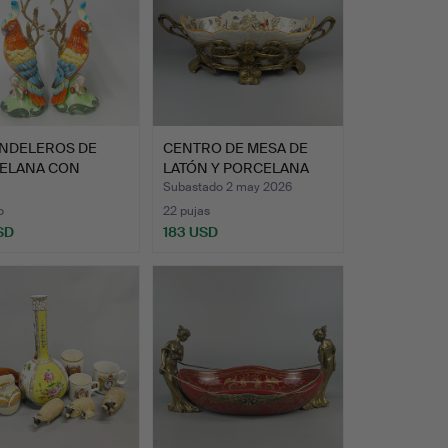
NDELEROS DE
CENTRO DE MESA DE
ELANA CON
LATÓN Y PORCELANA
A DE LORO.
ESTILO…
Subastado 2 may 2026
o
22 pujas
SD
183 USD