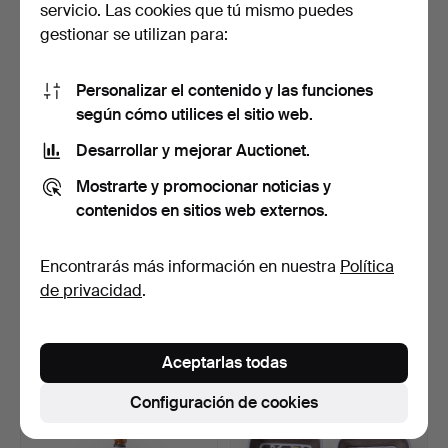
servicio. Las cookies que tú mismo puedes
1 puja
3 pujas
gestionar se utilizan para:
32 USD
37 USD
Personalizar el contenido y las funciones
según cómo utilices el sitio web.
Desarrollar y mejorar Auctionet.
Mostrarte y promocionar noticias y
contenidos en sitios web externos.
Encontrarás más información en nuestra
Política
de privacidad
.
JARRAS, 2 piezas
AZUCARERO, porcelana,
China/Japón, siglo XX.
Royal Copenhagen Din…
Subastado 1 sep 2024
Subastado 29 sep 2023
1 puja
2 pujas
Aceptarlas todas
32 USD
53 USD
Configuración de cookies