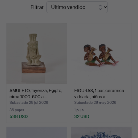
Precios
Filtrar
Auktionskammare
de
remate
AMULETO, fayenza, Egipto,
FIGURAS, 1 par, cerámica
circa 1000-500 a…
vidriada, niños a…
Subastado 29 jul 2026
Subastado 29 may 2026
36 pujas
1 puja
538 USD
32 USD