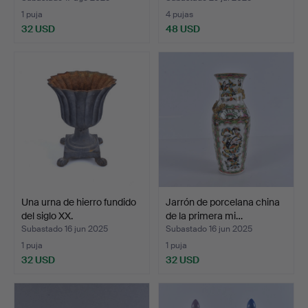
1 puja
4 pujas
32 USD
48 USD
Una urna de hierro fundido
Jarrón de porcelana china
del siglo XX.
de la primera mi…
Subastado 16 jun 2025
Subastado 16 jun 2025
1 puja
1 puja
32 USD
32 USD