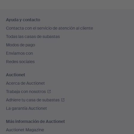
Navegación
Ayuda y contacto
en
Contacta con el servicio de atención al cliente
el
Todas las casas de subastas
pie
Modos de pago
de
Enviamos con
página
Redes sociales
Auctionet
Acerca de Auctionet
Trabaja con nosotros
Adhiere tu casa de subastas
La garantía Auctionet
Más información de Auctionet
Auctionet Magazine