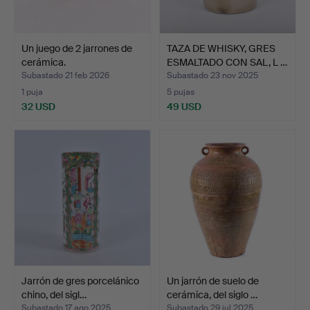
Un juego de 2 jarrones de
TAZA DE WHISKY, GRES
cerámica.
ESMALTADO CON SAL, L …
Subastado 21 feb 2026
Subastado 23 nov 2025
1 puja
5 pujas
32 USD
49 USD
Jarrón de gres porcelánico
Un jarrón de suelo de
chino, del sigl…
cerámica, del siglo …
Subastado 17 ago 2025
Subastado 29 jul 2025