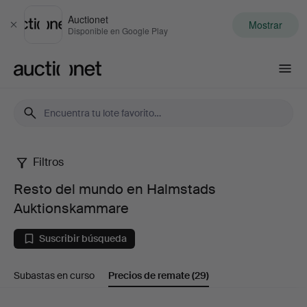
Auctionet
Mostrar
Cerrar
Disponible en Google Play
Auctionet.com
Filtros
Resto
Resto del mundo en Halmstads
del
Auktionskammare
mundo
Suscribir búsqueda
en
Subastas en curso
Precios de remate
(29)
Halmstads