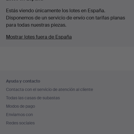
Estás viendo únicamente los lotes en España.
Disponemos de un servicio de envío con tarifas planas
para todas nuestras piezas.
Mostrar lotes fuera de España
Navegación
Ayuda y contacto
en
Contacta con el servicio de atención al cliente
el
Todas las casas de subastas
pie
Modos de pago
de
Enviamos con
página
Redes sociales