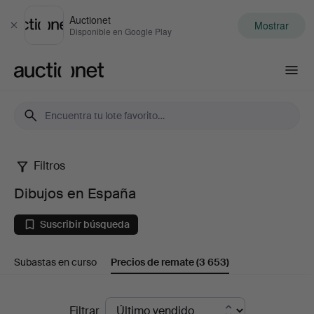
Auctionet
Mostrar
Cerrar
Disponible en Google Play
Auctionet.com
Filtros
Dibujos
Dibujos en España
en
Suscribir búsqueda
España
Subastas en curso
Precios de remate
(3 653)
Precios
Filtrar