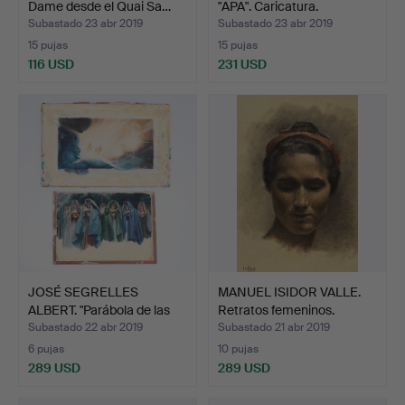
Dame desde el Quai Sa…
"APA". Caricatura.
Subastado 23 abr 2019
Subastado 23 abr 2019
15 pujas
15 pujas
116 USD
231 USD
JOSÉ SEGRELLES
MANUEL ISIDOR VALLE.
ALBERT. "Parábola de las
Retratos femeninos.
di…
Subastado 22 abr 2019
Subastado 21 abr 2019
6 pujas
10 pujas
289 USD
289 USD