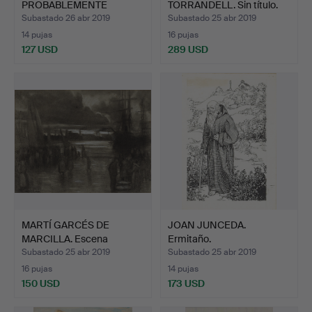
PROBABLEMENTE
TORRANDELL. Sin título.
ROMANA, HACIA 1860. …
Subastado 26 abr 2019
Subastado 25 abr 2019
14 pujas
16 pujas
127 USD
289 USD
MARTÍ GARCÉS DE
JOAN JUNCEDA.
MARCILLA. Escena
Ermitaño.
portuaria.
Subastado 25 abr 2019
Subastado 25 abr 2019
16 pujas
14 pujas
150 USD
173 USD