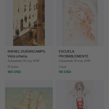
RAFAEL DURANCAMPS.
ESCUELA
Vista urbana.
PROBABLEMENTE
FRANCESA DEL SIGLO X…
Subastado 15 may 2019
Subastado 15 may 2019
21 pujas
1 puja
185 USD
116 USD