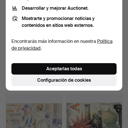
Desarrollar y mejorar Auctionet.
Mostrarte y promocionar noticias y
contenidos en sitios web externos.
Encontrarás más información en nuestra
Política
de privacidad
.
JAUME FERRER. ACTIVO
FRANCISCO GIMENO.
EN CATALUÑA A
Autorretrato.
Aceptarlas todas
FINALES…
Subastado 1 may 2019
Subastado 1 may 2019
18 pujas
4 pujas
Configuración de cookies
127 USD
461 USD