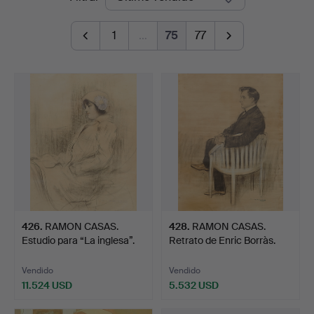
de
1
…
75
77
remate
426
.
RAMON CASAS.
428
.
RAMON CASAS.
Estudio para “La inglesa”.
Retrato de Enric Borràs.
Vendido
Vendido
11.524 USD
5.532 USD