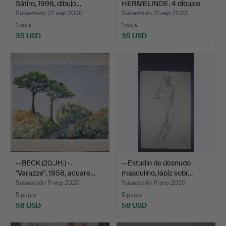
Sátiro, 1998, dibujo…
HERMELINDE. 4 dibujos
psicodé…
Subastado 22 sep 2020
Subastado 21 sep 2020
1 puja
1 puja
35 USD
35 USD
--BECK (20.JH.) -.
--Estudio de desnudo
"Varazze", 1958, acuare…
masculino, lápiz sobr…
Subastado 11 sep 2020
Subastado 11 sep 2020
5 pujas
5 pujas
58 USD
58 USD