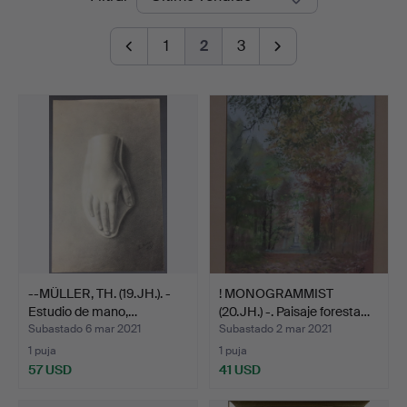
de
1
2
3
remate
--MÜLLER, TH. (19.JH.). -
! MONOGRAMMIST
Estudio de mano,…
(20.JH.) -. Paisaje foresta…
Subastado 6 mar 2021
Subastado 2 mar 2021
1 puja
1 puja
57 USD
41 USD