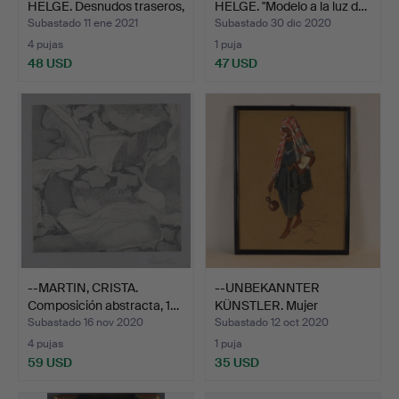
HELGE. Desnudos traseros,
HELGE. "Modelo a la luz d…
…
Subastado 11 ene 2021
Subastado 30 dic 2020
4 pujas
1 puja
48 USD
47 USD
--MARTIN, CRISTA.
--UNBEKANNTER
Composición abstracta, 1…
KÜNSTLER. Mujer
marroquí con…
Subastado 16 nov 2020
Subastado 12 oct 2020
4 pujas
1 puja
59 USD
35 USD