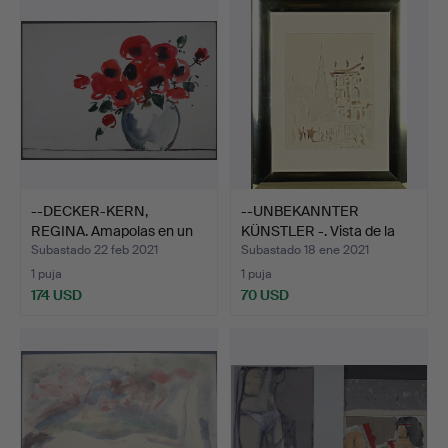
--DECKER-KERN,
--UNBEKANNTER
REGINA. Amapolas en un
KÜNSTLER -. Vista de la
jarr…
ciud…
Subastado 22 feb 2021
Subastado 18 ene 2021
1 puja
1 puja
174 USD
70 USD