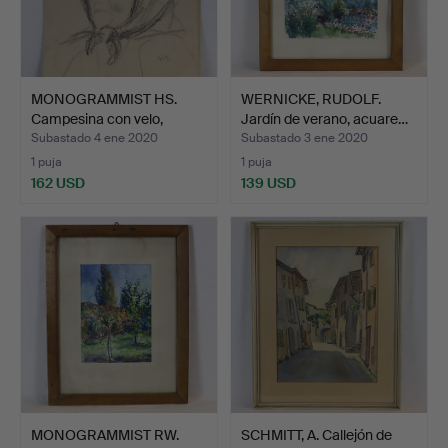
MONOGRAMMIST HS.
WERNICKE, RUDOLF.
Campesina con velo,
Jardín de verano, acuare…
carbo…
Subastado 4 ene 2020
Subastado 3 ene 2020
1 puja
1 puja
162 USD
139 USD
MONOGRAMMIST RW.
SCHMITT, A. Callejón de