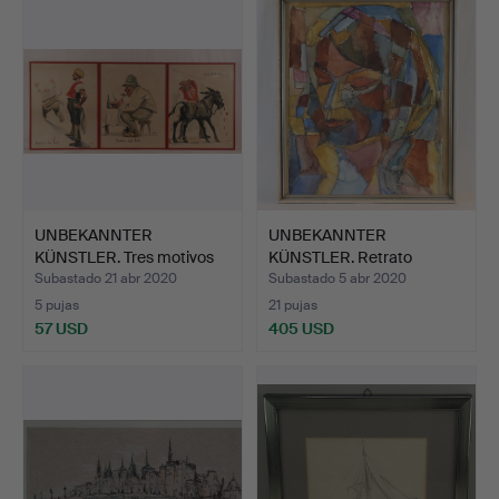
UNBEKANNTER
UNBEKANNTER
KÜNSTLER. Tres motivos
KÜNSTLER. Retrato
de cuen…
cubista de m…
Subastado 21 abr 2020
Subastado 5 abr 2020
5 pujas
21 pujas
57 USD
405 USD