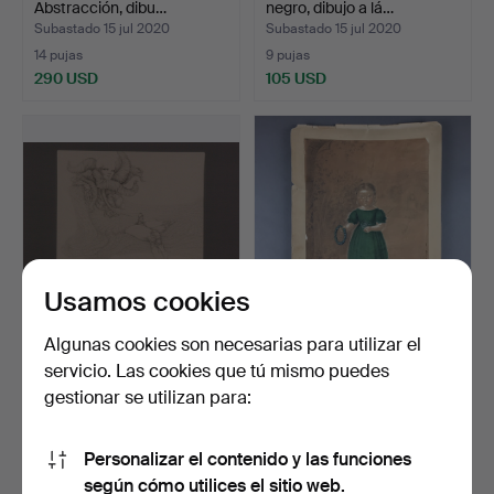
Abstracción, dibu…
negro, dibujo a lá…
Subastado 15 jul 2020
Subastado 15 jul 2020
14 pujas
9 pujas
290 USD
105 USD
Usamos cookies
Algunas cookies son necesarias para utilizar el
- RIMBAULT, GILLES. Dibujo
--UNBEKANNTER
servicio. Las cookies que tú mismo puedes
a lápiz erótico.
KÜNSTLER (19.JH.). - Niña
gestionar se utilizan para:
co…
Subastado 30 jun 2020
Subastado 30 jun 2020
4 pujas
3 pujas
405 USD
105 USD
Personalizar el contenido y las funciones
según cómo utilices el sitio web.