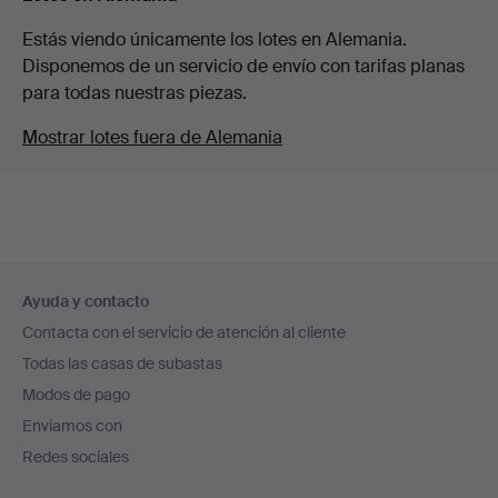
Estás viendo únicamente los lotes en Alemania.
Disponemos de un servicio de envío con tarifas planas
para todas nuestras piezas.
Mostrar lotes fuera de Alemania
Navegación
Ayuda y contacto
en
Contacta con el servicio de atención al cliente
el
Todas las casas de subastas
pie
Modos de pago
de
Enviamos con
página
Redes sociales