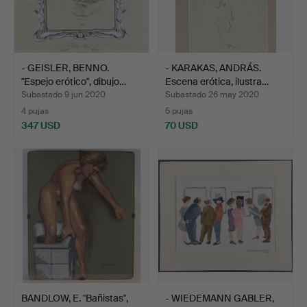
- GEISLER, BENNO.
- KARAKAS, ANDRÁS.
"Espejo erótico", dibujo…
Escena erótica, ilustra…
Subastado 9 jun 2020
Subastado 26 may 2020
4 pujas
5 pujas
347 USD
70 USD
BANDLOW, E. "Bañistas",
- WIEDEMANN GABLER,