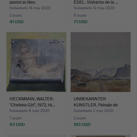
pastel al óleo.
EDEL. Visitante de la …
Subastado 14 may 2020
Subastado 12 may 2020
2 pujas
8 pujas
41 USD
71 USD
HECKMANN, WALTER.
UNBEKANNTER
"Chelsea Girl", 1972, té…
KÜNSTLER. Paisaje de
montaña, …
Subastado 8 may 2020
Subastado 2 may 2020
7 pujas
2 pujas
93 USD
183 USD