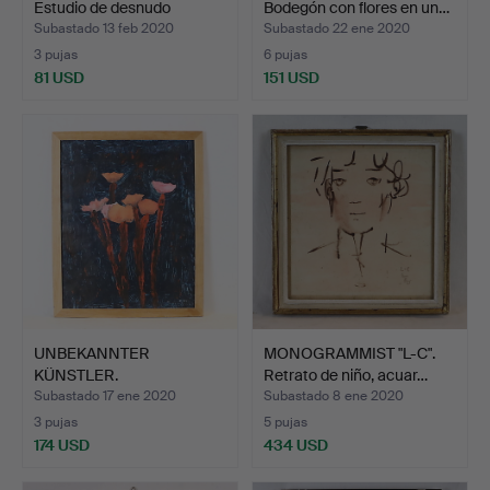
Estudio de desnudo
Bodegón con flores en un…
mascu…
Subastado 13 feb 2020
Subastado 22 ene 2020
3 pujas
6 pujas
81 USD
151 USD
UNBEKANNTER
MONOGRAMMIST "L-C".
KÜNSTLER.
Retrato de niño, acuar…
Representación veget…
Subastado 17 ene 2020
Subastado 8 ene 2020
3 pujas
5 pujas
174 USD
434 USD