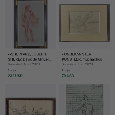
--SHEPPARD, JOSEPH
- UNBEKANNTER
SHERLY. David de Miguel…
KÜNSTLER. muchachos
que onde…
Subastado 5 oct 2020
Subastado 1 oct 2020
1 puja
1 puja
232 USD
79 USD