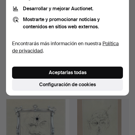
Desarrollar y mejorar Auctionet.
Mostrarte y promocionar noticias y
contenidos en sitios web externos.
Encontrarás más información en nuestra
Política
de privacidad
.
--UNBEKANNTER
--UNBEKANNTER
KÜNSTLER -. Estudio de
KÜNSTLER. "Tigre que se
Aceptarlas todas
desnu…
arra…
Subastado 18 jun 2020
Subastado 18 jun 2020
9 pujas
8 pujas
Configuración de cookies
209 USD
81 USD