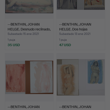
--BENTHIN, JOHAN
--BENTHIN, JOHAN
HELGE. Desnudo reclinado,
HELGE. Dos hojas
…
"Desnudá…
Subastado 15 ene 2021
Subastado 13 ene 2021
1 puja
1 puja
35 USD
47 USD
--BENTHIN, JOHAN
--BENTHIN, JOHAN