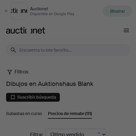
Auctionet
Mostrar
Cerrar
Disponible en Google Play
Auctionet.com
Filtros
Dibujos
Dibujos en Auktionshaus Blank
en
Suscribir búsqueda
Auktionshaus
Subastas en curso
Precios de remate
(111)
Blank
Precios
Filtrar