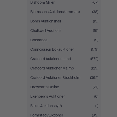
Bishop & Miller
(67)
Björnssons Auktionskammare
(38)
Borås Auktionshall
(15)
Chalkwell Auctions
(15)
Colombos
(9)
Connoisseur Bokauktioner
(179)
Crafoord Auktioner Lund
(572)
Crafoord Auktioner Malmö
(129)
Crafoord Auktioner Stockholm
(362)
Dreweatts Online
(27)
Ekenbergs Auktioner
(6)
Falun Auktionsbyrå
(1)
Formstad Auktioner
(99)