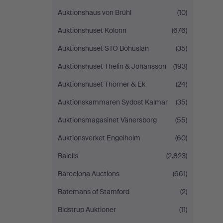
Auktionshaus von Brühl
(10)
Auktionshuset Kolonn
(676)
Auktionshuset STO Bohuslän
(35)
Auktionshuset Thelin & Johansson
(193)
Auktionshuset Thörner & Ek
(24)
Auktionskammaren Sydost Kalmar
(35)
Auktionsmagasinet Vänersborg
(55)
Auktionsverket Engelholm
(60)
Balclis
(2.823)
Barcelona Auctions
(661)
Batemans of Stamford
(2)
Bidstrup Auktioner
(11)