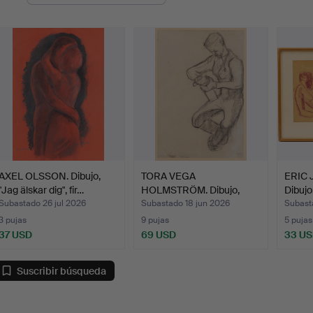
de
emate
AXEL OLSSON. Dibujo,
TORA VEGA
ERIC 
"Jag älskar dig", fir…
HOLMSTRÖM. Dibujo,
Dibujo
firmado.
Subastado 26 jul 2026
Subastado 18 jun 2026
Subast
3 pujas
9 pujas
5 pujas
37 USD
69 USD
33 U
Suscribir búsqueda