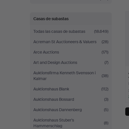
r
Casas de subastas
Todas las casas de subastas
(18.649)
Acreman St Auctioneers & Valuers
(28)
Arce Auctions
(171)
Art and Design Auctions
(7)
Auktionsfirma Kenneth Svensson i
(38)
Kalmar
Auktionshaus Blank
(112)
Auktionshaus Bossard
(3)
Auktionshaus Dannenberg
(5)
Auktionshaus Stuber's
(8)
Hammerschlag