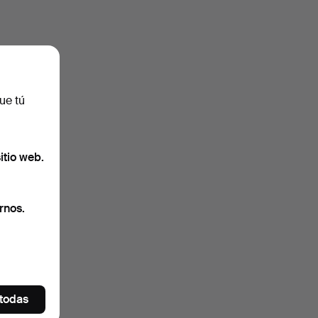
ue tú
itio web.
rnos.
 todas