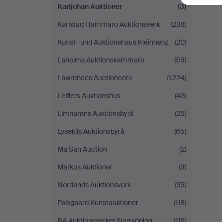
Karljohan Auktioner
(3)
Karlstad Hammarö Auktionsverk
(238)
Kunst- und Auktionshaus Kleinhenz
(20)
Laholms Auktionskammare
(59)
Lawrences Auctioneers
(1.224)
Leiflers Auktionshus
(43)
Limhamns Auktionsbyrå
(25)
Lysekils Auktionsbyrå
(65)
Ma San Auction
(2)
Markus Auktioner
(9)
Norrlands Auktionsverk
(35)
Palsgaard Kunstauktioner
(118)
RA Auktionsverket Norrköping
(116)