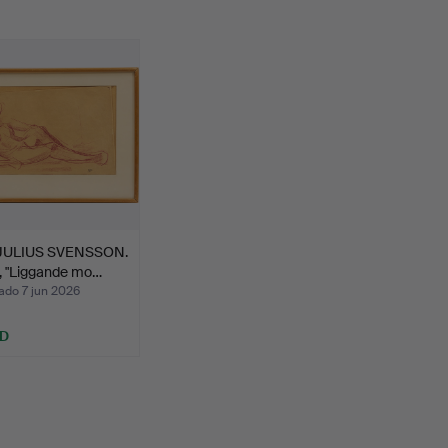
JULIUS SVENSSON.
, "Liggande mo…
ado 7 jun 2026
SD