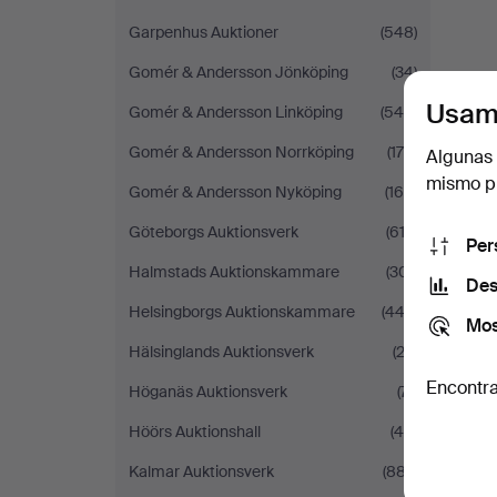
Garpenhus Auktioner
(548)
Gomér & Andersson Jönköping
(34)
Usam
Gomér & Andersson Linköping
(545)
Gomér & Andersson Norrköping
(175)
Algunas 
mismo pu
Gomér & Andersson Nyköping
(166)
Göteborgs Auktionsverk
(612)
Per
Halmstads Auktionskammare
(301)
Des
Helsingborgs Auktionskammare
(443)
Mos
Hälsinglands Auktionsverk
(22)
Encontra
Höganäs Auktionsverk
(71)
Höörs Auktionshall
(46)
Kalmar Auktionsverk
(887)