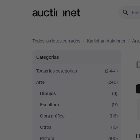
Auctionet.com
Todos los lotes cerrados
/
Karljohan Auktioner
/
Art
Dibujos
Categorías
D
en
Todas las categorías
(2.441)
Arte
(246)
Karljohan
Dibujos
(3)
Auktioner
Escultura
(17)
Obra gráfica
(116)
Otros
(10)
P
Fi
Pintura
(100)