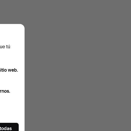
ue tú
itio web.
rnos.
 todas