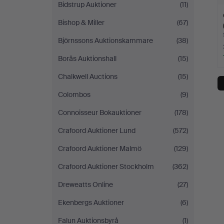
Bidstrup Auktioner
(11)
Bishop & Miller
(67)
Björnssons Auktionskammare
(38)
Borås Auktionshall
(15)
Chalkwell Auctions
(15)
Colombos
(9)
Connoisseur Bokauktioner
(178)
Crafoord Auktioner Lund
(572)
Crafoord Auktioner Malmö
(129)
Crafoord Auktioner Stockholm
(362)
Dreweatts Online
(27)
Ekenbergs Auktioner
(6)
Falun Auktionsbyrå
(1)