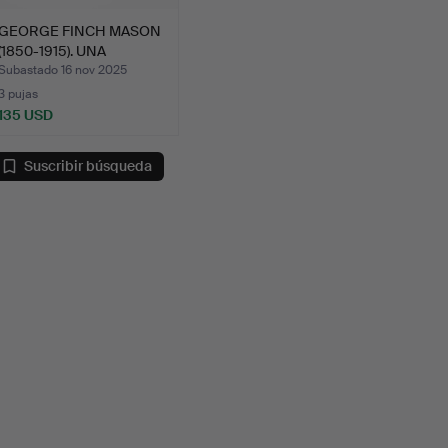
GEORGE FINCH MASON
(1850-1915). UNA
COLECC…
Subastado 16 nov 2025
3 pujas
135 USD
Suscribir búsqueda