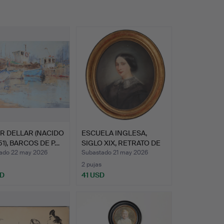
R DELLAR (NACIDO
ESCUELA INGLESA,
51), BARCOS DE P…
SIGLO XIX, RETRATO DE
DAM…
ado 22 may 2026
Subastado 21 may 2026
2 pujas
SD
41 USD