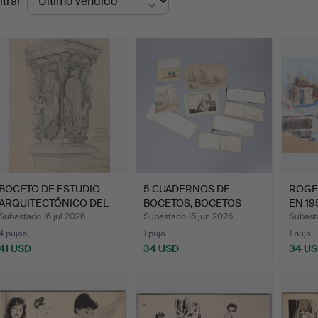
ltrar
de
emate
BOCETO DE ESTUDIO
5 CUADERNOS DE
ROGE
ARQUITECTÓNICO DEL
BOCETOS, BOCETOS
EN 19
POZO …
SUELTOS Y …
Subastado 16 jul 2026
Subastado 15 jun 2026
Subast
4 pujas
1 puja
1 puja
41 USD
34 USD
34 U