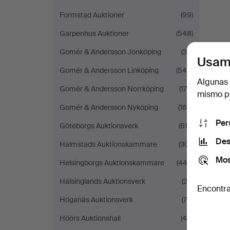
Formstad Auktioner
(99)
Garpenhus Auktioner
(548)
Gomér & Andersson Jönköping
(34)
Usam
Gomér & Andersson Linköping
(545)
Algunas 
Gomér & Andersson Norrköping
(175)
mismo pu
Gomér & Andersson Nyköping
(165)
Per
Göteborgs Auktionsverk
(612)
Des
Halmstads Auktionskammare
(301)
Mos
Helsingborgs Auktionskammare
(442)
Hälsinglands Auktionsverk
(22)
Encontra
Höganäs Auktionsverk
(70)
Höörs Auktionshall
(46)