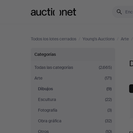
Auctionet.com
Todos los lotes cerrados
/
Young's Auctions
/
Arte
Dibujos
Categorías
D
en
Todas las categorías
(2.665)
Arte
(171)
Young's
Dibujos
(9)
Auctions
Escultura
(22)
Fotografía
(3)
Obra gráfica
(32)
P
Otros
(10)