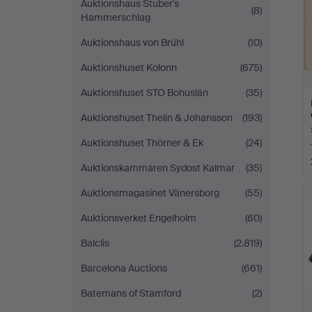
Auktionshaus Stuber's
(8)
Hammerschlag
Auktionshaus von Brühl
(10)
Auktionshuset Kolonn
(675)
Auktionshuset STO Bohuslän
(35)
Auktionshuset Thelin & Johansson
(193)
Auktionshuset Thörner & Ek
(24)
Auktionskammaren Sydost Kalmar
(35)
Auktionsmagasinet Vänersborg
(55)
Auktionsverket Engelholm
(60)
Balclis
(2.819)
Barcelona Auctions
(661)
Batemans of Stamford
(2)