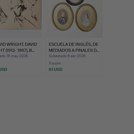
VID WRIGHT. DAVID
ESCUELA DE INGLÉS, DE
 (1912– 1967), B…
MEDIADOS A FINALES D…
ado 18 may 2026
Subastado 6 abr 2026
3 pujas
 USD
61 USD
onado