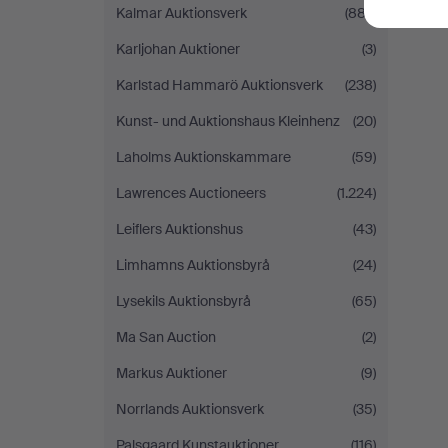
Kalmar Auktionsverk
(887)
Karljohan Auktioner
(3)
Karlstad Hammarö Auktionsverk
(238)
Kunst- und Auktionshaus Kleinhenz
(20)
Laholms Auktionskammare
(59)
Lawrences Auctioneers
(1.224)
Leiflers Auktionshus
(43)
Limhamns Auktionsbyrå
(24)
Lysekils Auktionsbyrå
(65)
Ma San Auction
(2)
Markus Auktioner
(9)
Norrlands Auktionsverk
(35)
Palsgaard Kunstauktioner
(116)