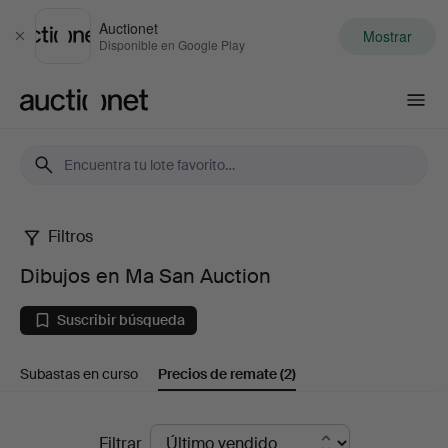
Auctionet
Mostrar
Cerrar
Disponible en Google Play
Auctionet.com
Filtros
Dibujos
Dibujos en Ma San Auction
en
Suscribir búsqueda
Ma
Subastas en curso
Precios de remate
(2)
San
Auction
Precios
Filtrar