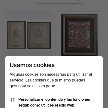
de
remate
Usamos cookies
SIR WILLIAM
UN THANGKA BUDISTA
ROTHENSTEIN (1872–
ENMARCADO, «LA RUEDA
1945), BRITÁ…
MA…
Subastado 3 may 2026
Subastado 8 oct 2025
Algunas cookies son necesarias para utilizar el
7 pujas
5 pujas
servicio. Las cookies que tú mismo puedes
75 USD
54 USD
gestionar se utilizan para:
Suscribir búsqueda
Personalizar el contenido y las funciones
según cómo utilices el sitio web.