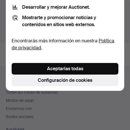
Desarrollar y mejorar Auctionet.
Archivo de subastas
Mostrarte y promocionar noticias y
Estás buscando en el archivo de subastas concluidas.
contenidos en sitios web externos.
Mostrar las subastas en curso.
Encontrarás más información en nuestra
Política
de privacidad
.
Aceptarlas todas
Navegación
Ayuda y contacto
en
Configuración de cookies
Contacta con el servicio de atención al cliente
el
Todas las casas de subastas
pie
Modos de pago
de
Enviamos con
página
Redes sociales
Auctionet