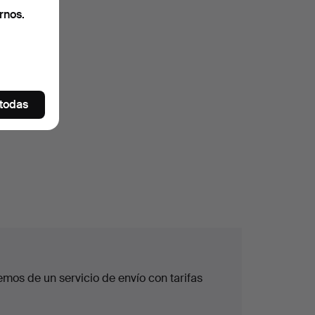
rnos.
 todas
mos de un servicio de envío con tarifas