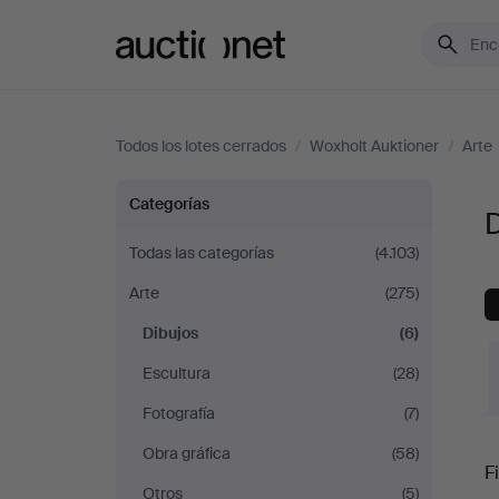
Auctionet.com
Todos los lotes cerrados
/
Woxholt Auktioner
/
Arte
Dibujos
Categorías
D
en
Todas las categorías
(4.103)
Arte
(275)
Woxholt
Dibujos
(6)
Auktioner
Escultura
(28)
Fotografía
(7)
P
Obra gráfica
(58)
Fi
Otros
(5)