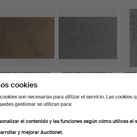
emate
FRITS BRO PEDERSEN (F.
FRITS BRO PEDERSEN (F.
FRITS
KØBENHAVN 1933 - 20…
KØBENHAVN 1933 - 20…
KØBEN
os cookies
Subastado 30 sep 2025
Subastado 30 sep 2025
Subast
1 puja
1 puja
1 puja
cookies son necesarias para utilizar el servicio. Las cookies q
47 USD
47 USD
47 US
edes gestionar se utilizan para:
sonalizar el contenido y las funciones según cómo utilices el s
arrollar y mejorar Auctionet.