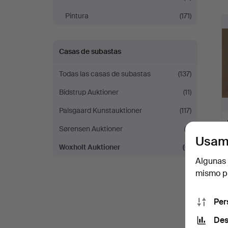
r
Pintura
(171)
Casas de subastas
Todas las casas de subastas
(137)
Bidstrup Auktioner
(11)
Palsgaard Kunstauktioner
(117)
Sørensen Auktioner
(3)
Usam
Woxholt Auktioner
(6)
Algunas 
mismo pu
Per
Des