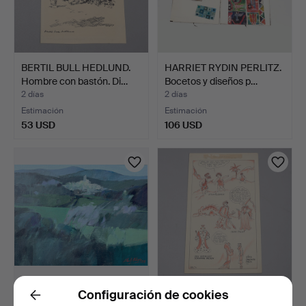
BERTIL BULL HEDLUND.
HARRIET RYDIN PERLITZ.
Hombre con bastón. Di…
Bocetos y diseños p…
2 días
2 días
Estimación
Estimación
53 USD
106 USD
Configuración de cookies
ALBERT LLUCH BLAYA.
OIDENTIFIERAD
Back