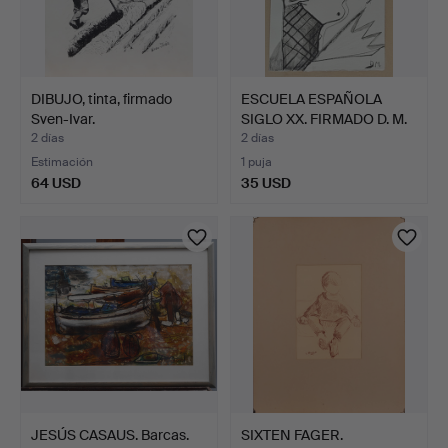
DIBUJO, tinta, firmado
ESCUELA ESPAÑOLA
Sven-Ivar.
SIGLO XX. FIRMADO D. M.
R…
2 días
2 días
Estimación
1 puja
64 USD
35 USD
JESÚS CASAUS. Barcas.
SIXTEN FAGER.