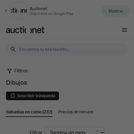
Auctionet
Mostrar
Cerrar
Disponible en Google Play
Auctionet.com
Filtros
Dibujos
Dibujos
Suscribir búsqueda
Subastas en curso
(232)
Precios de remate
Subastas
Filtrar