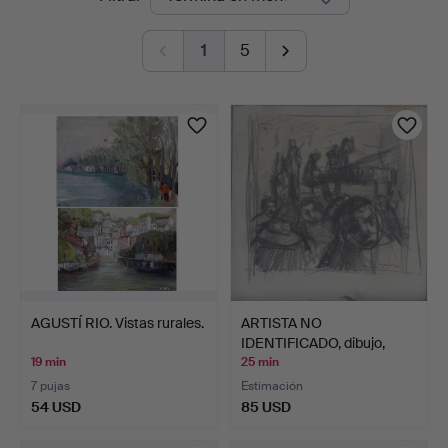
en
1
5
curso
AGUSTÍ RIO. Vistas rurales.
ARTISTA NO
IDENTIFICADO, dibujo,
"Musiken"…
19 min
25 min
7 pujas
Estimación
54 USD
85 USD