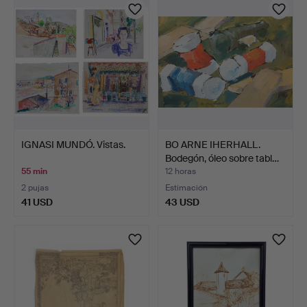
IGNASI MUNDÓ. Vistas.
BO ARNE IHERHALL.
Bodegón, óleo sobre tabl…
55 min
12 horas
2 pujas
Estimación
41 USD
43 USD