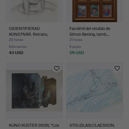
OIDENTIFIERAD
Facsímil del retablo de
KONSTNÄR. Retrato,
Simon Bening, tamb…
dibujo, f…
20 horas
21 horas
Estimación
6 pujas
43 USD
174 USD
KUNO KÜSTER (1939). “Los
STIG (SLAS) CLAESSON.