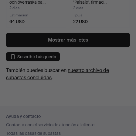
och överraska pa…
"Paisaje", firmad…
2 días
2 días
Estimación
1 puja
64 USD
22 USD
Mostrar más lotes
Suscribir búsqueda
También puedes buscar en
nuestro archivo de
subastas concluidas
.
Navegación
Ayuda y contacto
en
Contacta con el servicio de atención al cliente
el
Todas las casas de subastas