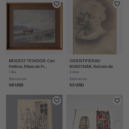
MODEST TEIXIDOR. Can
OIDENTIFIERAD
Pellicer, Ribes de Fr…
KONSTNÄR. Retrato de
niño, d…
1 día
2 días
Estimación
Estimación
58 USD
53 USD