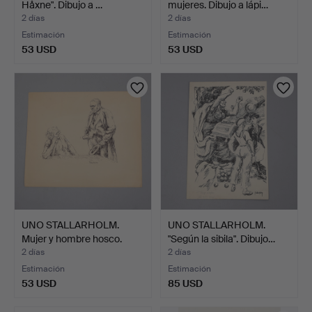
Håxne". Dibujo a …
mujeres. Dibujo a lápi…
2 días
2 días
Estimación
Estimación
53 USD
53 USD
UNO STALLARHOLM.
UNO STALLARHOLM.
Mujer y hombre hosco.
"Según la sibila". Dibujo…
Dib…
2 días
2 días
Estimación
Estimación
53 USD
85 USD