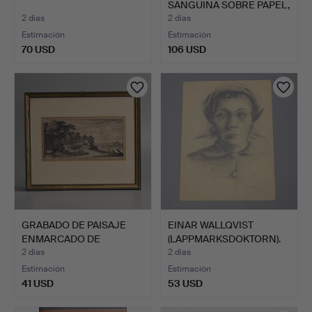
SANGUINA SOBRE PAPEL,
Motivo…
2 días
2 días
Estimación
Estimación
70 USD
106 USD
GRABADO DE PAISAJE
EINAR WALLQVIST
ENMARCADO DE
(LAPPMARKSDOKTORN).
PERELLE ED…
Retrat…
2 días
2 días
Estimación
Estimación
41 USD
53 USD