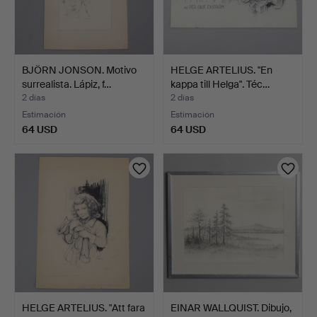
BJÖRN JONSON. Motivo
HELGE ARTELIUS. "En
surrealista. Lápiz, f…
kappa till Helga". Téc…
2 días
2 días
Estimación
Estimación
64 USD
64 USD
HELGE ARTELIUS. "Att fara
EINAR WALLQUIST. Dibujo,