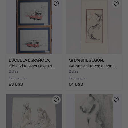
ESCUELA ESPAÑOLA,
QI BAISHI. SEGÚN.
1982. Vistas del Paseo d…
Gambas, tinta/color sobr…
2 días
2 días
Estimación
Estimación
93 USD
64 USD