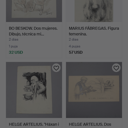
BO BESKOW. Dos mujeres.
MARIUS FÁBREGAS. Figura
Dibujo, técnica mi…
femenina.
2 días
2 días
1 puja
4 pujas
32 USD
57 USD
HELGE ARTELIUS. "Häxan i
HELGE ARTELIUS. Dos