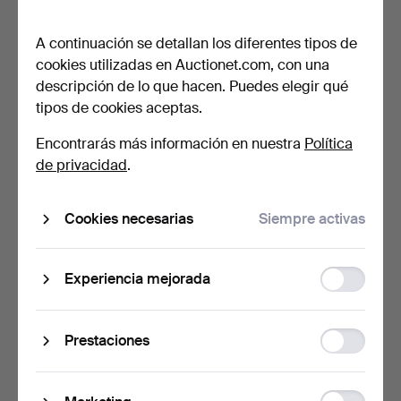
Paisaje de Àger.
KONSTNÄR. "Pälsen
genom tide…
2 días
2 días
A continuación se detallan los diferentes tipos de
Estimación
Estimación
cookies utilizadas en Auctionet.com, con una
93 USD
64 USD
descripción de lo que hacen. Puedes elegir qué
tipos de cookies aceptas.
Encontrarás más información en nuestra
Política
de privacidad
.
Cookies necesarias
Siempre activas
Function
Experiencia mejorada
HELGE ARTELIUS. "En
INGA BERG. DIBUJO, tinta,
storage
kappa till Helga". Dib…
coches aparcados…
2 días
2 días
Statistic
Prestaciones
Estimación
Estimación
storage
53 USD
64 USD
Ad