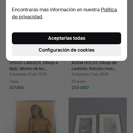
Encontrarás más información en nuestra
Política
de privacidad
.
Aceptarlas todas
Configuración de cookies
VIGGO LANGER. Dibujo a
AGDA HOLST. Dibujo de
lápiz. Motivo de bo…
carbono. Retrato mas…
Subastado 13 abr 2025
Subastado 11 abr 2025
1 puja
23 pujas
32 USD
233 USD