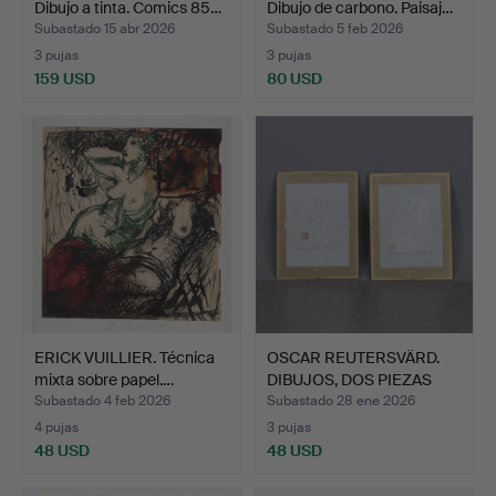
Dibujo a tinta. Comics 85…
Dibujo de carbono. Paisaj…
Subastado 15 abr 2026
Subastado 5 feb 2026
3 pujas
3 pujas
159 USD
80 USD
ERICK VUILLIER. Técnica
OSCAR REUTERSVÄRD.
mixta sobre papel.…
DIBUJOS, DOS PIEZAS
Cif…
Subastado 4 feb 2026
Subastado 28 ene 2026
4 pujas
3 pujas
48 USD
48 USD