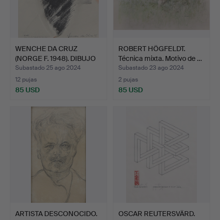
WENCHE DA CRUZ
ROBERT HÖGFELDT.
(NORGE F. 1948). DIBUJO
Técnica mixta. Motivo de …
«MA…
Subastado 25 ago 2024
Subastado 23 ago 2024
12 pujas
2 pujas
85 USD
85 USD
ARTISTA DESCONOCIDO.
OSCAR REUTERSVÄRD.