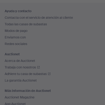
Navegación
Ayuda y contacto
en
Contacta con el servicio de atención al cliente
el
Todas las casas de subastas
pie
Modos de pago
de
Enviamos con
página
Redes sociales
Auctionet
Acerca de Auctionet
Trabaja con nosotros
Adhiere tu casa de subastas
La garantía Auctionet
Más información de Auctionet
Auctionet Magazine
App Auctionet