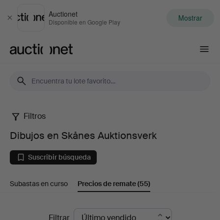
Auctionet
Mostrar
Cerrar
Disponible en Google Play
Auctionet.com
Filtros
Dibujos
Dibujos en Skånes Auktionsverk
en
Suscribir búsqueda
Skånes
Subastas en curso
Precios de remate
(55)
Auktionsverk
Precios
Filtrar