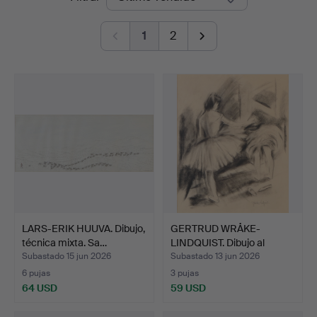
de
1
2
remate
LARS-ERIK HUUVA. Dibujo,
GERTRUD WRÅKE-
técnica mixta. Sa…
LINDQUIST. Dibujo al
carbonc…
Subastado 15 jun 2026
Subastado 13 jun 2026
6 pujas
3 pujas
64 USD
59 USD