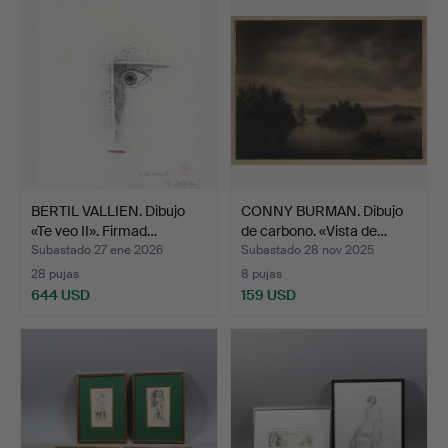
BERTIL VALLIEN. Dibujo
CONNY BURMAN. Dibujo
«Te veo II». Firmad…
de carbono. «Vista de…
Subastado 27 ene 2026
Subastado 28 nov 2025
28 pujas
8 pujas
644 USD
159 USD