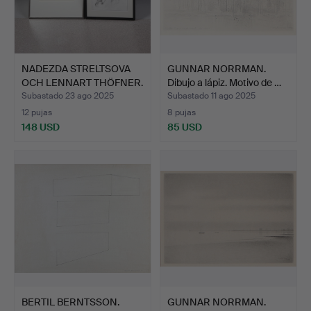
NADEZDA STRELTSOVA
GUNNAR NORRMAN.
OCH LENNART THÖFNER.
Dibujo a lápiz. Motivo de …
Di…
Subastado 23 ago 2025
Subastado 11 ago 2025
12 pujas
8 pujas
148 USD
85 USD
BERTIL BERNTSSON.
GUNNAR NORRMAN.