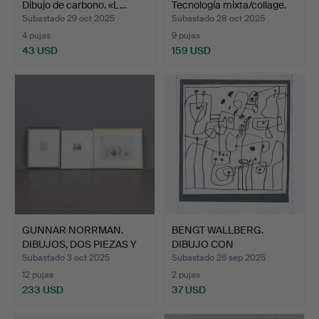
Dibujo de carbono. «L…
Tecnología mixta/collage.
C…
Subastado 29 oct 2025
Subastado 28 oct 2025
4 pujas
9 pujas
43 USD
159 USD
GUNNAR NORRMAN.
BENGT WALLBERG.
DIBUJOS, DOS PIEZAS Y
DIBUJO CON
UNA …
ROTULADOR. Comp…
Subastado 3 oct 2025
Subastado 26 sep 2025
12 pujas
2 pujas
233 USD
37 USD