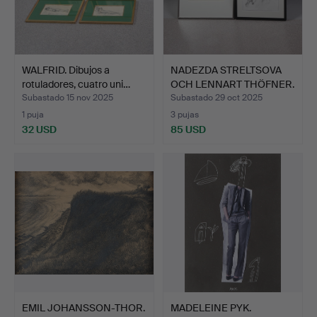
WALFRID. Dibujos a
NADEZDA STRELTSOVA
rotuladores, cuatro uni…
OCH LENNART THÖFNER.
Di…
Subastado 15 nov 2025
Subastado 29 oct 2025
1 puja
3 pujas
32 USD
85 USD
EMIL JOHANSSON-THOR.
MADELEINE PYK.