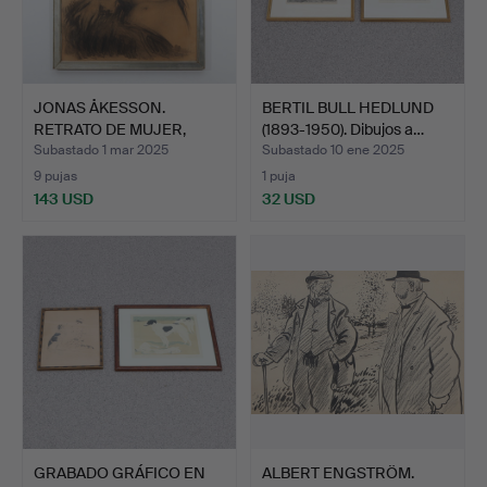
JONAS ÅKESSON.
BERTIL BULL HEDLUND
RETRATO DE MUJER,
(1893-1950). Dibujos a…
dibujo a …
Subastado 1 mar 2025
Subastado 10 ene 2025
9 pujas
1 puja
143 USD
32 USD
GRABADO GRÁFICO EN
ALBERT ENGSTRÖM.