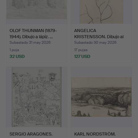
OLOF THUNMAN (1879-
ANGELICA
1944). Dibujo a lápiz. …
KRISTENSSON. Dibujo al
carboncill…
Subastado 31 may 2026
Subastado 30 may 2026
1 puja
17 pujas
32 USD
127 USD
SERGIO ARAGONES.
KARL NORDSTRÖM.