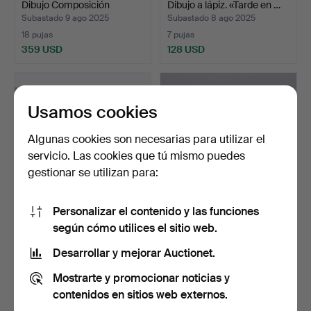
Dibujo Composición
Dibujo a lápiz. «Tarde en …
geomé…
Subastado 9 ago 2025
Subastado 8 ago 2025
18 pujas
7 pujas
359 USD
128 USD
Usamos cookies
Algunas cookies son necesarias para utilizar el
servicio. Las cookies que tú mismo puedes
gestionar se utilizan para:
Personalizar el contenido y las funciones
OLA BILLGREN. DIBUJO
OLGA JUNGBECK. Dibujos,
según cómo utilices el sitio web.
CON ROTULADOR.
dos piezas Caballo…
Figura…
Subastado 3 ago 2025
Subastado 3 ago 2025
Desarrollar y mejorar Auctionet.
31 pujas
1 puja
Mostrarte y promocionar noticias y
445 USD
32 USD
contenidos en sitios web externos.