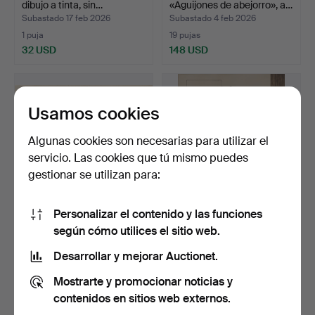
dibujo a tinta, sin…
«Aguijones de abejorro», a…
Subastado 17 feb 2026
Subastado 4 feb 2026
1 puja
19 pujas
32 USD
148 USD
Usamos cookies
Algunas cookies son necesarias para utilizar el
servicio. Las cookies que tú mismo puedes
gestionar se utilizan para:
Personalizar el contenido y las funciones
OKÄND KONSTNÄR.
BO WALTER. Composición,
según cómo utilices el sitio web.
Modelo masculino sentado,
técnica mixta, fir…
…
Subastado 27 ene 2026
Subastado 8 ene 2026
Desarrollar y mejorar Auctionet.
1 puja
1 puja
Mostrarte y promocionar noticias y
32 USD
32 USD
contenidos en sitios web externos.