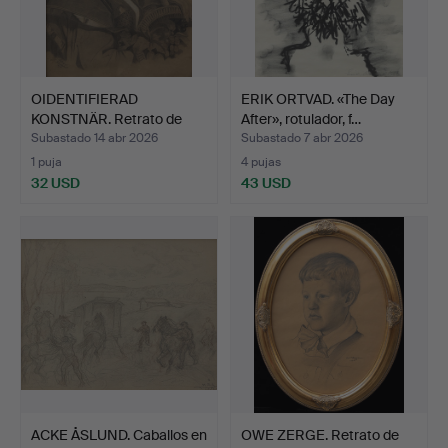
OIDENTIFIERAD
ERIK ORTVAD. «The Day
KONSTNÄR. Retrato de
After», rotulador, f…
una muj…
Subastado 14 abr 2026
Subastado 7 abr 2026
1 puja
4 pujas
32 USD
43 USD
ACKE ÅSLUND. Caballos en
OWE ZERGE. Retrato de