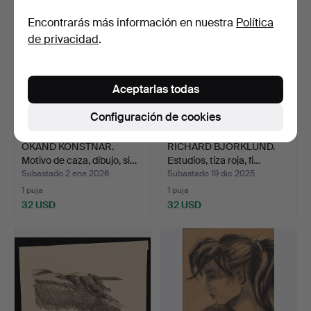
Encontrarás más información en nuestra
Política
de privacidad
.
Aceptarlas todas
Configuración de cookies
OKÄND KONSTNÄR.
RICHARD BJÖRKLUND.
Motivo de caza, dibujo, si…
Estudios, tiza roja, fi…
Subastado 2 ene 2026
Subastado 19 dic 2025
1 puja
1 puja
32 USD
32 USD