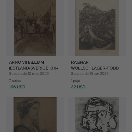
ARNO VIHALEMM
RAGNAR
(ESTLAND/SVERIGE 1911-
WOLLSCHLÄGER (FÖDD
1999).…
1944). Composici…
Subastado 10 may 2026
Subastado 15 abr 2026
7 pujas
1 puja
106 USD
32 USD