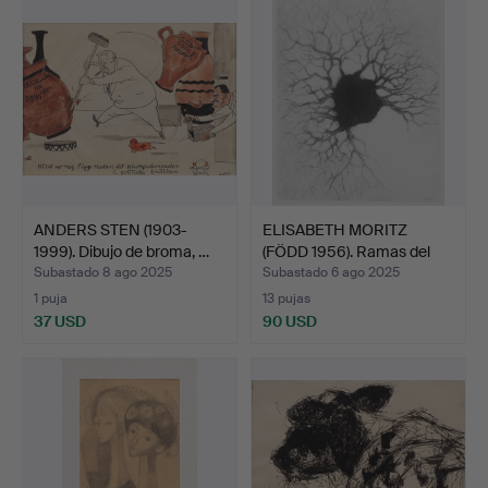
ANDERS STEN (1903-
ELISABETH MORITZ
1999). Dibujo de broma, …
(FÖDD 1956). Ramas del
ta…
Subastado 8 ago 2025
Subastado 6 ago 2025
1 puja
13 pujas
37 USD
90 USD