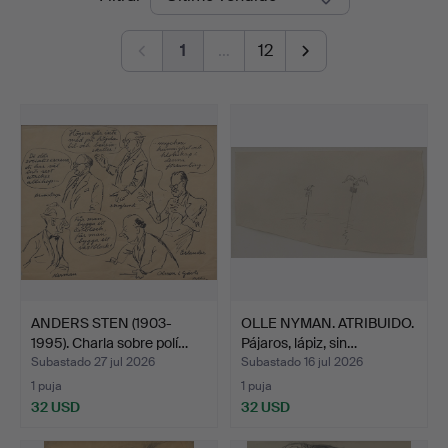
de
1
…
12
remate
ANDERS STEN (1903-
OLLE NYMAN. ATRIBUIDO.
1995). Charla sobre polí…
Pájaros, lápiz, sin…
Subastado 27 jul 2026
Subastado 16 jul 2026
1 puja
1 puja
32 USD
32 USD