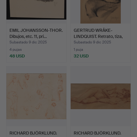
EMIL JOHANSSON-THOR.
GERTRUD WRÅKE-
Dibujos, etc. 11, pri…
LINDQUIST. Retrato, tiza,
fi…
Subastado 9 dic 2025
Subastado 9 dic 2025
4 pujas
1 puja
48 USD
32 USD
RICHARD BJÖRKLUND.
RICHARD BJÖRKLUND.