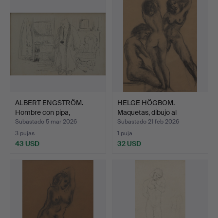
ALBERT ENGSTRÖM.
HELGE HÖGBOM.
Hombre con pipa,
Maquetas, dibujo al
posiblem…
carbonci…
Subastado 5 mar 2026
Subastado 21 feb 2026
3 pujas
1 puja
43 USD
32 USD