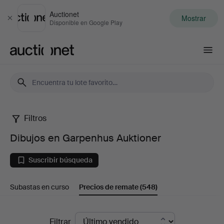
Auctionet
Mostrar
Cerrar
Disponible en Google Play
Auctionet.com
Filtros
Dibujos
Dibujos en Garpenhus Auktioner
en
Suscribir búsqueda
Garpenhus
Subastas en curso
Precios de remate
(548)
Auktioner
Precios
Filtrar