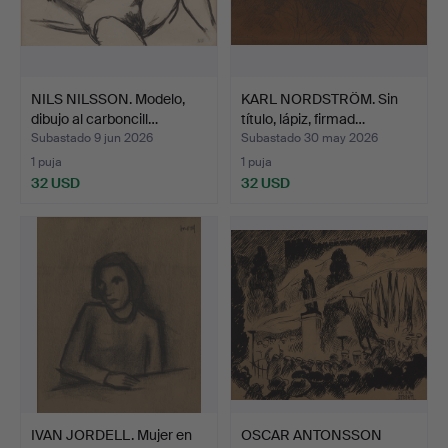
NILS NILSSON. Modelo,
KARL NORDSTRÖM. Sin
dibujo al carboncill…
título, lápiz, firmad…
Subastado 9 jun 2026
Subastado 30 may 2026
1 puja
1 puja
32 USD
32 USD
IVAN JORDELL. Mujer en
OSCAR ANTONSSON