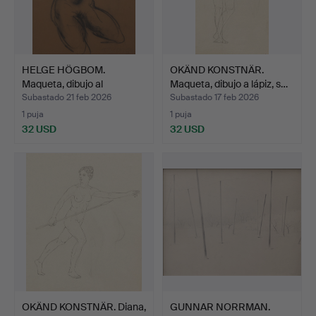
HELGE HÖGBOM.
OKÄND KONSTNÄR.
Maqueta, dibujo al
Maqueta, dibujo a lápiz, s…
carboncil…
Subastado 21 feb 2026
Subastado 17 feb 2026
1 puja
1 puja
32 USD
32 USD
OKÄND KONSTNÄR. Diana,
GUNNAR NORRMAN.