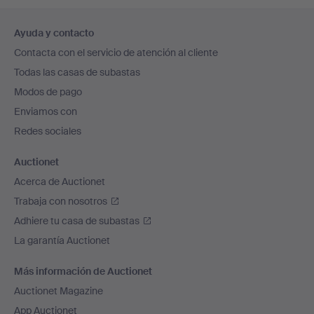
Navegación
Ayuda y contacto
en
Contacta con el servicio de atención al cliente
el
Todas las casas de subastas
pie
Modos de pago
de
Enviamos con
página
Redes sociales
Auctionet
Acerca de Auctionet
Trabaja con nosotros
Adhiere tu casa de subastas
La garantía Auctionet
Más información de Auctionet
Auctionet Magazine
App Auctionet