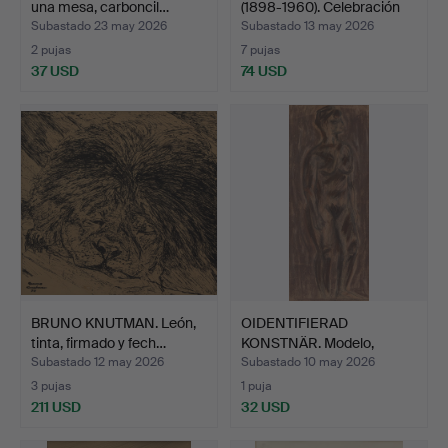
una mesa, carboncil…
(1898-1960). Celebración
d…
Subastado 23 may 2026
Subastado 13 may 2026
2 pujas
7 pujas
37 USD
74 USD
BRUNO KNUTMAN. León,
OIDENTIFIERAD
tinta, firmado y fech…
KONSTNÄR. Modelo,
pastel, fi…
Subastado 12 may 2026
Subastado 10 may 2026
3 pujas
1 puja
211 USD
32 USD