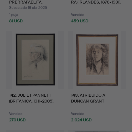
PRERRAFAELITA.
RA (IRLANDÉS, 1878-1931).
Subastado 18 abr 2025
1 puja
Vendido
81 USD
459 USD
142
.
JULIET PANNETT
143
.
ATRIBUIDO A
(BRITÁNICA, 1911-2005).
DUNCAN GRANT
(BRITÁNICO, 1885-…
Vendido
Vendido
270 USD
2.024 USD