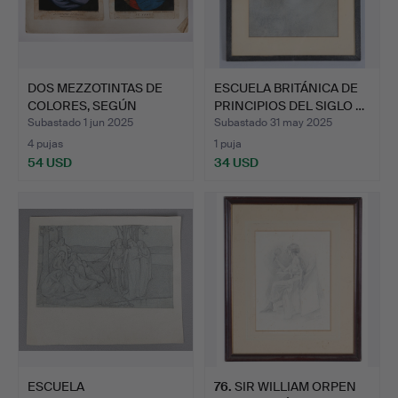
DOS MEZZOTINTAS DE
ESCUELA BRITÁNICA DE
COLORES, SEGÚN
PRINCIPIOS DEL SIGLO …
ROBERT D…
Subastado 1 jun 2025
Subastado 31 may 2025
4 pujas
1 puja
54 USD
34 USD
ESCUELA
76
.
SIR WILLIAM ORPEN