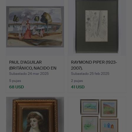
PAUL D'AGUILAR
RAYMOND PIPER (1923-
(BRITÁNICO, NACIDO EN
2007).
1927).
Subastado 24 mar 2025
Subastado 25 feb 2025
5 pujas
2 pujas
68 USD
41 USD