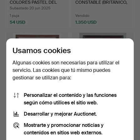
COLORES PASTEL DEL
CONSTABLE (BRITÁNICO,
SIGLO XIX.
1776…
Subastado 20 jun 2025
1 puja
Vendido
54 USD
1.350 USD
Usamos cookies
Algunas cookies son necesarias para utilizar el
servicio. Las cookies que tú mismo puedes
gestionar se utilizan para:
Personalizar el contenido y las funciones
106
.
JOHN LINNELL
UNA XILOGRAFÍA
según cómo utilices el sitio web.
(BRITÁNICO, 1792-1882).
ALEMANA DEL SIGLO XVI.
Subastado 6 jun 2025
Desarrollar y mejorar Auctionet.
Vendido
1 puja
Mostrarte y promocionar noticias y
3.913 USD
34 USD
contenidos en sitios web externos.