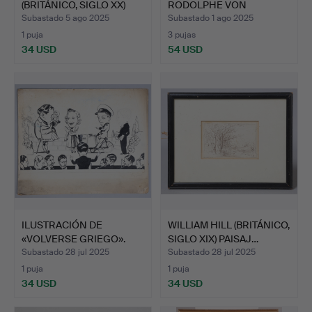
(BRITÁNICO, SIGLO XX)
RODOLPHE VON
DOS H…
GEYMULLER (FRANC…
Subastado 5 ago 2025
Subastado 1 ago 2025
1 puja
3 pujas
34 USD
54 USD
ILUSTRACIÓN DE
WILLIAM HILL (BRITÁNICO,
«VOLVERSE GRIEGO».
SIGLO XIX) PAISAJ…
Subastado 28 jul 2025
Subastado 28 jul 2025
1 puja
1 puja
34 USD
34 USD