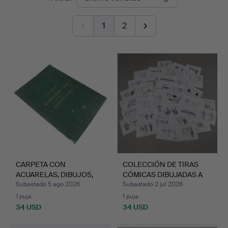
de
1
2
remate
CARPETA CON
COLECCIÓN DE TIRAS
ACUARELAS, DIBUJOS,
CÓMICAS DIBUJADAS A
GRABADOS, …
MAN…
Subastado 5 ago 2026
Subastado 2 jul 2026
1 puja
1 puja
34 USD
34 USD