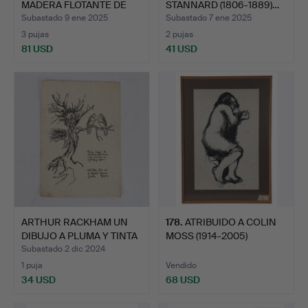
MADERA FLOTANTE DE
STANNARD (1806-1889)…
LYNN MU…
Subastado 9 ene 2025
Subastado 7 ene 2025
3 pujas
2 pujas
81 USD
41 USD
ARTHUR RACKHAM UN
178
.
ATRIBUIDO A COLIN
DIBUJO A PLUMA Y TINTA
MOSS (1914-2005)
S…
'DURMIE…
Subastado 2 dic 2024
1 puja
Vendido
34 USD
68 USD