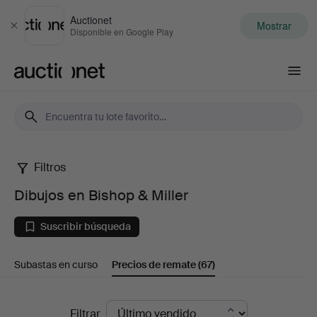
Auctionet
Mostrar
Cerrar
Disponible en Google Play
Auctionet.com
Filtros
Dibujos
Dibujos en Bishop & Miller
en
Suscribir búsqueda
Bishop
Subastas en curso
Precios de remate
(67)
&
Miller
Precios
Filtrar