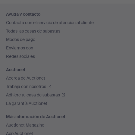
Navegación
Ayuda y contacto
en
Contacta con el servicio de atención al cliente
el
Todas las casas de subastas
pie
Modos de pago
de
Enviamos con
página
Redes sociales
Auctionet
Acerca de Auctionet
Trabaja con nosotros
Adhiere tu casa de subastas
La garantía Auctionet
Más información de Auctionet
Auctionet Magazine
App Auctionet