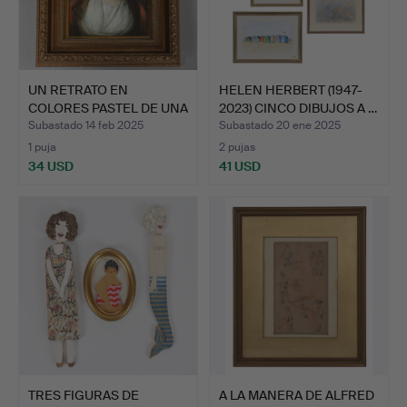
UN RETRATO EN
HELEN HERBERT (1947-
COLORES PASTEL DE UNA
2023) CINCO DIBUJOS A …
DAMA.
Subastado 14 feb 2025
Subastado 20 ene 2025
1 puja
2 pujas
34 USD
41 USD
TRES FIGURAS DE
A LA MANERA DE ALFRED