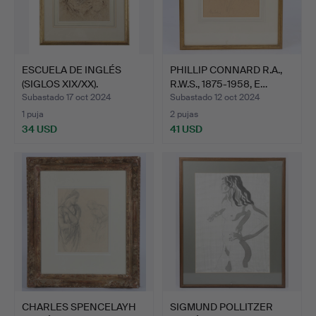
ESCUELA DE INGLÉS
PHILLIP CONNARD R.A.,
(SIGLOS XIX/XX).
R.W.S., 1875-1958, E…
Subastado 17 oct 2024
Subastado 12 oct 2024
1 puja
2 pujas
34 USD
41 USD
CHARLES SPENCELAYH
SIGMUND POLLITZER