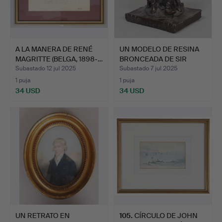
A LA MANERA DE RENÉ
UN MODELO DE RESINA
MAGRITTE (BELGA, 1898-…
BRONCEADA DE SIR
JOHN …
Subastado 12 jul 2025
Subastado 7 jul 2025
1 puja
1 puja
34 USD
34 USD
UN RETRATO EN
105
.
CÍRCULO DE JOHN