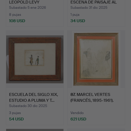
LEOPOLD LEVY
ESCENA DE PAISAJE AL
(FRANCÉS, 1…
CA…
Subastado 5 ene 2026
Subastado 31 dic 2025
8 pujas
1 puja
108 USD
34 USD
ESCUELA DEL SIGLO XIX,
87
.
MARCEL VERTES
ESTUDIO A PLUMA Y T…
(FRANCÉS, 1895-1961).
Subastado 30 dic 2025
3 pujas
Vendido
54 USD
621 USD