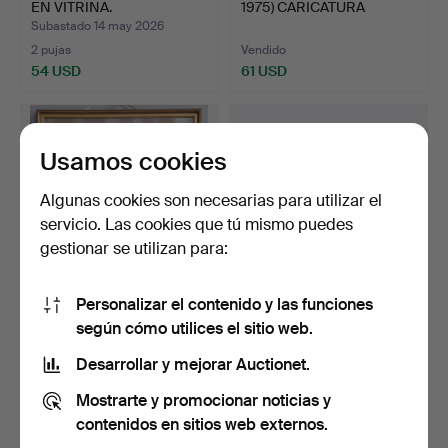
EN VITRINA.
1975) CARICATURA
DIBUJADA…
Subastado 14 may 2026
2 pujas
Vendido
54 USD
61 USD
Lote
seleccionado
Usamos cookies
Algunas cookies son necesarias para utilizar el
servicio. Las cookies que tú mismo puedes
gestionar se utilizan para:
Personalizar el contenido y las funciones
E M JESSUP RETRATO DE
ROBERT CHEE (1937-1971).
según cómo utilices el sitio web.
UNA JOVEN.
ROAD RUNNER.
Subastado 11 may 2026
Subastado 7 may 2026
Desarrollar y mejorar Auctionet.
1 puja
1 puja
Mostrarte y promocionar noticias y
34 USD
54 USD
contenidos en sitios web externos.