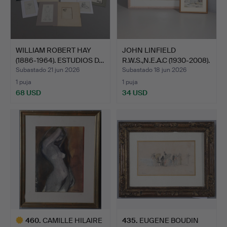
WILLIAM ROBERT HAY
JOHN LINFIELD
(1886-1964). ESTUDIOS D…
R.W.S.,N.E.A.C (1930-2008).
…
Subastado 21 jun 2026
Subastado 18 jun 2026
1 puja
1 puja
68 USD
34 USD
460
.
CAMILLE HILAIRE
435
.
EUGENE BOUDIN