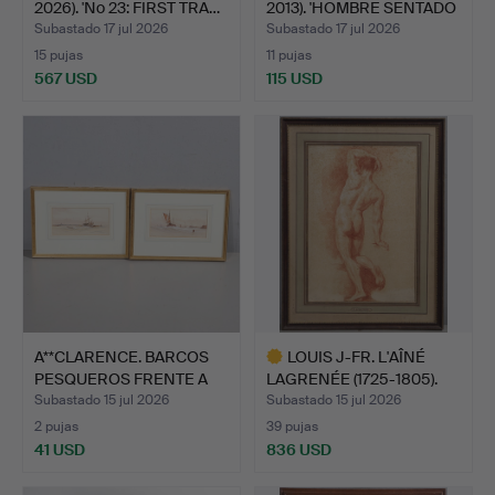
2026). 'No 23: FIRST TRA…
2013). 'HOMBRE SENTADO
1…
Subastado 17 jul 2026
Subastado 17 jul 2026
15 pujas
11 pujas
567 USD
115 USD
A**CLARENCE. BARCOS
LOUIS J-FR. L'AÎNÉ
PESQUEROS FRENTE A
LAGRENÉE (1725-1805).
UN …
A…
Subastado 15 jul 2026
Subastado 15 jul 2026
2 pujas
39 pujas
41 USD
836 USD
Lote