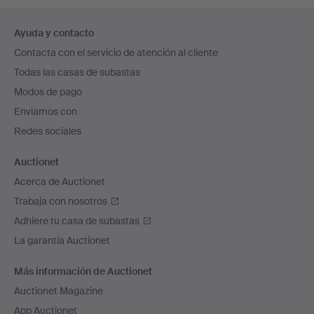
Navegación
Ayuda y contacto
en
Contacta con el servicio de atención al cliente
el
Todas las casas de subastas
pie
Modos de pago
de
Enviamos con
página
Redes sociales
Auctionet
Acerca de Auctionet
Trabaja con nosotros
Adhiere tu casa de subastas
La garantía Auctionet
Más información de Auctionet
Auctionet Magazine
App Auctionet