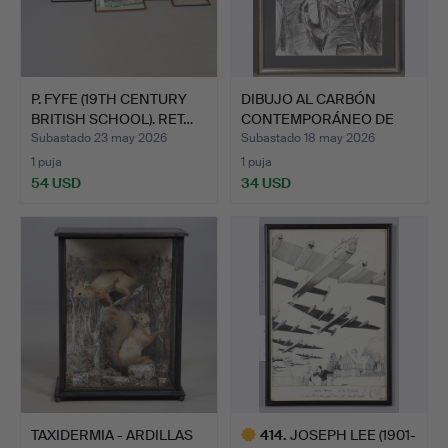
P. FYFE (19TH CENTURY
DIBUJO AL CARBÓN
BRITISH SCHOOL). RET…
CONTEMPORÁNEO DE
UNA ESCE…
Subastado 23 may 2026
Subastado 18 may 2026
1 puja
1 puja
54 USD
34 USD
TAXIDERMIA - ARDILLAS
414
.
JOSEPH LEE (1901-