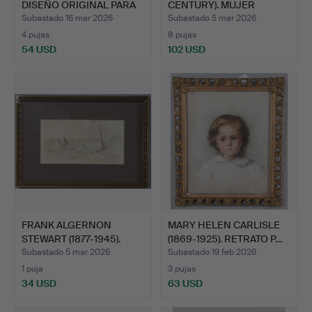
DISEÑO ORIGINAL PARA
CENTURY). MUJER
LA CARRO…
SENTADA …
Subastado 16 mar 2026
Subastado 5 mar 2026
4 pujas
8 pujas
54 USD
102 USD
Lote
seleccionado
FRANK ALGERNON
MARY HELEN CARLISLE
STEWART (1877-1945).
(1869-1925). RETRATO P…
ATRIBU…
Subastado 5 mar 2026
Subastado 19 feb 2026
1 puja
3 pujas
34 USD
63 USD