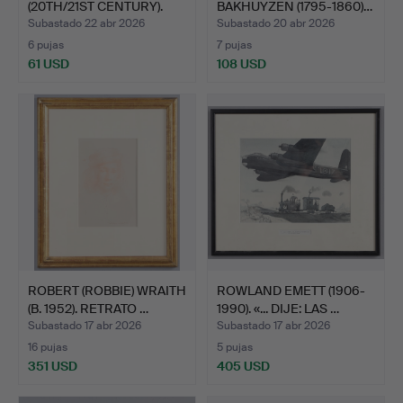
(20TH/21ST CENTURY).
BAKHUYZEN (1795-1860)…
“HOIST…
Subastado 22 abr 2026
Subastado 20 abr 2026
6 pujas
7 pujas
61 USD
108 USD
ROBERT (ROBBIE) WRAITH
ROWLAND EMETT (1906-
(B. 1952). RETRATO …
1990). «... DIJE: LAS …
Subastado 17 abr 2026
Subastado 17 abr 2026
16 pujas
5 pujas
351 USD
405 USD