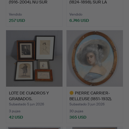
(1916-2004). NU SUR
(1824-1898). SUR LA
FOND R…
PLAGE.
Vendido
Vendido
257 USD
6.746 USD
Lote
seleccionado
LOTE DE CUADROS Y
PIERRE CARRIER-
GRABADOS.
BELLEUSE (1851-1932).
RETRA…
Subastado 5 jun 2026
Subastado 3 jun 2026
3 pujas
30 pujas
42 USD
365 USD
Lote