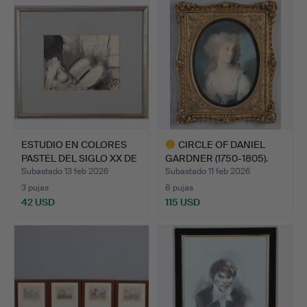
ESTUDIO EN COLORES
CIRCLE OF DANIEL
PASTEL DEL SIGLO XX DE
GARDNER (1750-1805).
…
RETR…
Subastado 13 feb 2026
Subastado 11 feb 2026
3 pujas
8 pujas
42 USD
115 USD
Lote
seleccionado