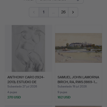
de
1
…
26
remate
ANTHONY CARO (1924-
SAMUEL JOHN LAMORNA
2013). ESTUDIO DE
BIRCH, RA, RWS (1869-1…
DESNU…
Subastado 27 jul 2026
Subastado 19 jul 2026
4 pujas
9 pujas
270 USD
162 USD