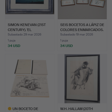
SIMON KENEVAN (21ST
SEIS BOCETOS A LÁPIZ DE
CENTURY). 'EL
COLORES ENMARCADOS.
AMANECER…
Subastado 29 mar 2026
Subastado 19 mar 2026
1 puja
1 puja
34 USD
34 USD
UN BOCETO DE
W.H. HALLAM (20TH