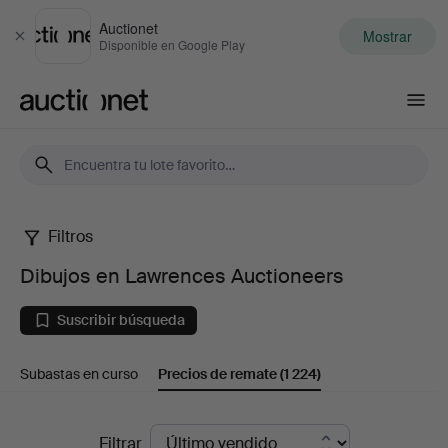
Auctionet
Mostrar
Cerrar
Disponible en Google Play
Auctionet.com
Filtros
Dibujos
Dibujos en Lawrences Auctioneers
en
Suscribir búsqueda
Lawrences
Subastas en curso
Precios de remate
(1 224)
Auctioneers
Precios
Filtrar