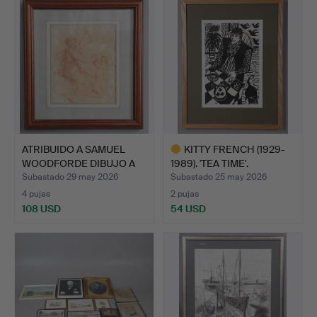
seleccionado
ATRIBUIDO A SAMUEL
KITTY FRENCH (1929-
WOODFORDE DIBUJO A
1989). 'TEA TIME'.
SANG…
Subastado 29 may 2026
Subastado 25 may 2026
4 pujas
2 pujas
108 USD
54 USD
Lote
seleccionado