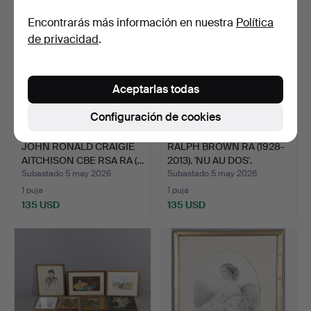
Encontrarás más información en nuestra
Política
de privacidad
.
Aceptarlas todas
Configuración de cookies
JOHN RONALD CRAIGIE
RALPH BROWN RA (1928-
AITCHISON CBE RSA RA (…
2013). 'NU AU DOS'.
Subastado 5 may 2026
Subastado 5 may 2026
1 puja
1 puja
135 USD
135 USD