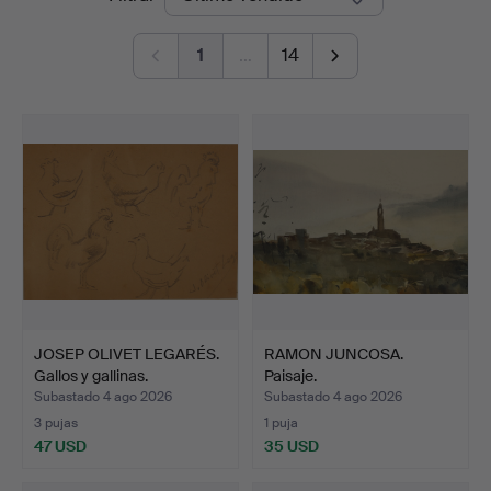
de
1
…
14
remate
JOSEP OLIVET LEGARÉS.
RAMON JUNCOSA.
Gallos y gallinas.
Paisaje.
Subastado 4 ago 2026
Subastado 4 ago 2026
3 pujas
1 puja
47 USD
35 USD