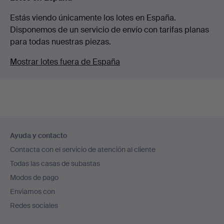
Estás viendo únicamente los lotes en España.
Disponemos de un servicio de envío con tarifas planas
para todas nuestras piezas.
Mostrar lotes fuera de España
Navegación
Ayuda y contacto
en
Contacta con el servicio de atención al cliente
el
Todas las casas de subastas
pie
Modos de pago
de
Enviamos con
página
Redes sociales