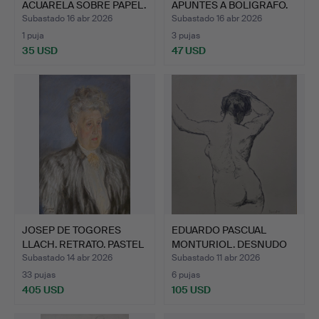
ACUARELA SOBRE PAPEL.
APUNTES A BOLIGRAFO.
Subastado 16 abr 2026
Subastado 16 abr 2026
1 puja
3 pujas
35 USD
47 USD
JOSEP DE TOGORES
EDUARDO PASCUAL
LLACH. RETRATO. PASTEL
MONTURIOL. DESNUDO
SO…
FEMENIN…
Subastado 14 abr 2026
Subastado 11 abr 2026
33 pujas
6 pujas
405 USD
105 USD