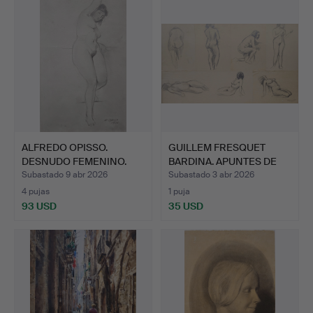
ALFREDO OPISSO.
GUILLEM FRESQUET
DESNUDO FEMENINO.
BARDINA. APUNTES DE
LÁPIZ SO…
ESTUD…
Subastado 9 abr 2026
Subastado 3 abr 2026
4 pujas
1 puja
93 USD
35 USD