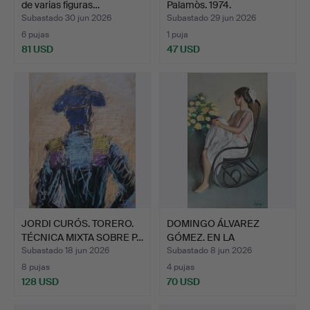
de varias figuras…
Palamòs. 1974.
Subastado 30 jun 2026
Subastado 29 jun 2026
6 pujas
1 puja
81 USD
47 USD
JORDI CURÓS. TORERO.
DOMINGO ÁLVAREZ
TÉCNICA MIXTA SOBRE P…
GÓMEZ. EN LA
MECEDORA. PAS…
Subastado 18 jun 2026
Subastado 8 jun 2026
8 pujas
4 pujas
128 USD
70 USD