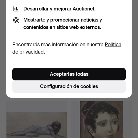
Desarrollar y mejorar Auctionet.
Mostrarte y promocionar noticias y
contenidos en sitios web externos.
Encontrarás más información en nuestra
Política
de privacidad
.
Retrato femenino
JULI BORRELL.
modernista. Firmado "R. C…
Autorretrato.
Aceptarlas todas
Subastado 19 may 2026
Subastado 18 may 2026
9 pujas
2 pujas
Configuración de cookies
185 USD
58 USD