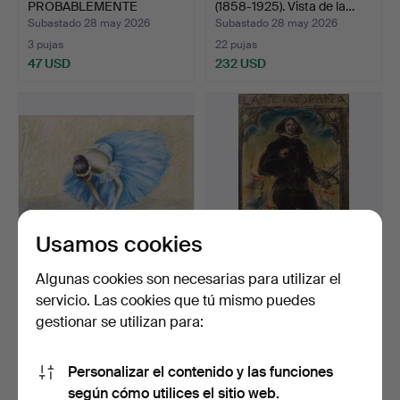
PROBABLEMENTE
(1858-1925). Vista de la…
FRANCESA, DE PRINCIP…
Subastado 28 may 2026
Subastado 28 may 2026
3 pujas
22 pujas
47 USD
232 USD
Usamos cookies
Algunas cookies son necesarias para utilizar el
RAMON RIBAS RIUS (1903-
RICARD CANALS (1876-
servicio. Las cookies que tú mismo puedes
1983). Bailarina.
1931). Diego Velázquez…
gestionar se utilizan para:
Subastado 28 may 2026
Subastado 28 may 2026
6 pujas
39 pujas
151 USD
1.110 USD
Personalizar el contenido y las funciones
según cómo utilices el sitio web.