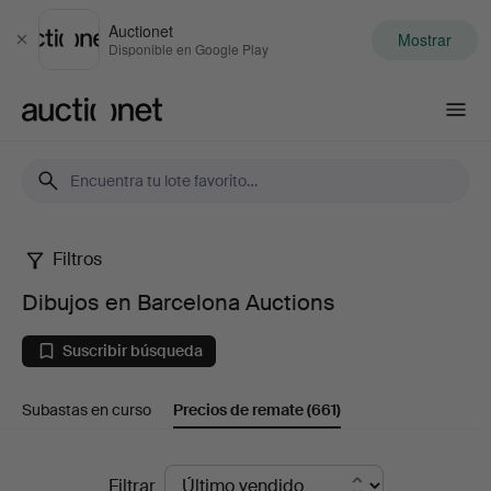
Auctionet
Mostrar
Cerrar
Disponible en Google Play
Auctionet.com
Filtros
Dibujos
Dibujos en Barcelona Auctions
en
Suscribir búsqueda
Barcelona
Subastas en curso
Precios de remate
(661)
Auctions
Precios
Filtrar