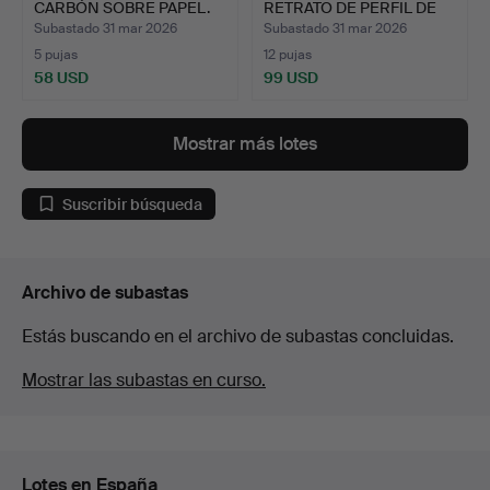
CARBÓN SOBRE PAPEL.
RETRATO DE PERFIL DE
FIR…
SEÑORA…
Subastado 31 mar 2026
Subastado 31 mar 2026
5 pujas
12 pujas
58 USD
99 USD
Mostrar más lotes
Suscribir búsqueda
Archivo de subastas
Estás buscando en el archivo de subastas concluidas.
Mostrar las subastas en curso.
Lotes en España