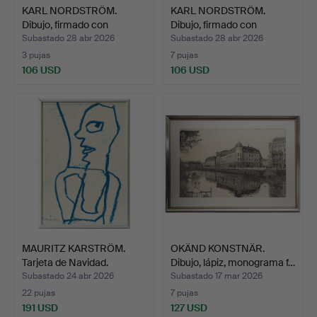
KARL NORDSTRÖM.
KARL NORDSTRÖM.
Dibujo, firmado con
Dibujo, firmado con
monog…
monog…
Subastado 28 abr 2026
Subastado 28 abr 2026
3 pujas
7 pujas
106 USD
106 USD
MAURITZ KARSTRÖM.
OKÄND KONSTNÄR.
Tarjeta de Navidad.
Dibujo, lápiz, monograma f…
Subastado 24 abr 2026
Subastado 17 mar 2026
22 pujas
7 pujas
191 USD
127 USD