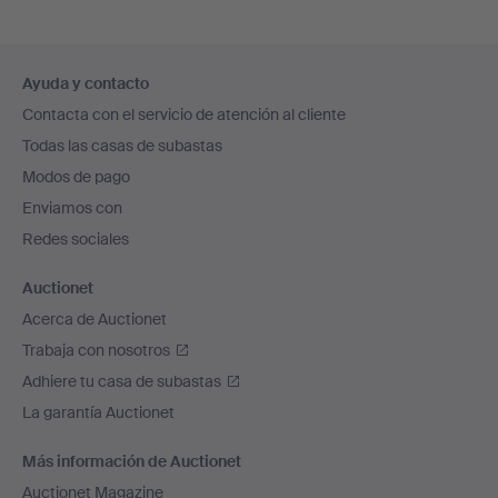
Navegación
Ayuda y contacto
en
Contacta con el servicio de atención al cliente
el
Todas las casas de subastas
pie
Modos de pago
de
Enviamos con
página
Redes sociales
Auctionet
Acerca de Auctionet
Trabaja con nosotros
Adhiere tu casa de subastas
La garantía Auctionet
Más información de Auctionet
Auctionet Magazine