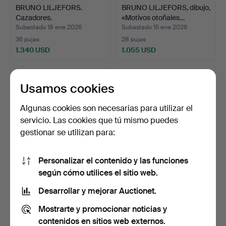
BRUNO LILJEFORS.
BRUNO LILJEFORS, dibujo,
Cazadores.
«Motivos otoñales…
Subastado 18 ene 2026
Subastado 15 ene 2026
36 pujas
28 pujas
1.340 USD
1.055 USD
Usamos cookies
Algunas cookies son necesarias para utilizar el
servicio. Las cookies que tú mismo puedes
gestionar se utilizan para:
Personalizar el contenido y las funciones
según cómo utilices el sitio web.
HELMUT BACHRACH-
HELMUT BACHRACH-
BARÉE. Tiza roja, firmada.
BARÉE. Tiza roja, firmada.
Desarrollar y mejorar Auctionet.
Subastado 10 ene 2026
Subastado 10 ene 2026
Mostrarte y promocionar noticias y
5 pujas
1 puja
48 USD
32 USD
contenidos en sitios web externos.