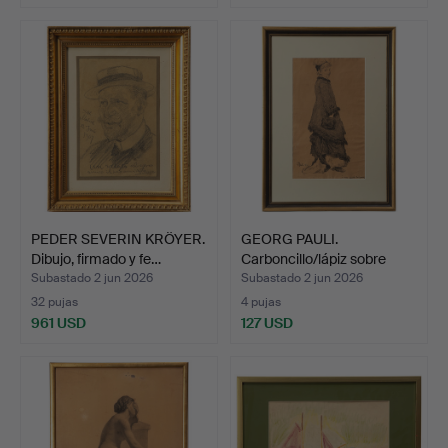
PEDER SEVERIN KRÖYER.
GEORG PAULI.
Dibujo, firmado y fe…
Carboncillo/lápiz sobre
papel…
Subastado 2 jun 2026
Subastado 2 jun 2026
32 pujas
4 pujas
961 USD
127 USD