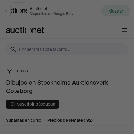
Auctionet
Mostrar
Cerrar
Disponible en Google Play
Auctionet.com
Filtros
Dibujos
Dibujos en Stockholms Auktionsverk
en
Göteborg
Stockholms
Suscribir búsqueda
Auktionsverk
Subastas en curso
Precios de remate
(192)
Göteborg