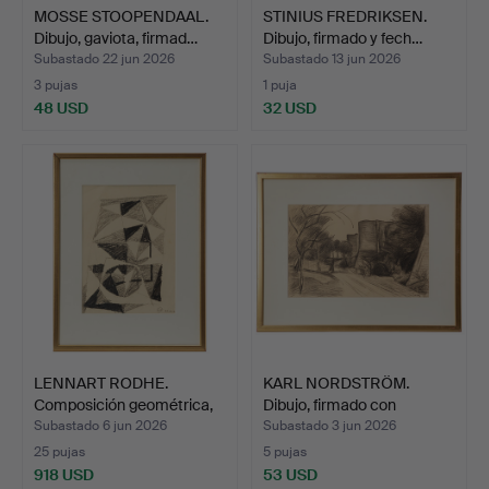
MOSSE STOOPENDAAL.
STINIUS FREDRIKSEN.
Dibujo, gaviota, firmad…
Dibujo, firmado y fech…
Subastado 22 jun 2026
Subastado 13 jun 2026
3 pujas
1 puja
48 USD
32 USD
LENNART RODHE.
KARL NORDSTRÖM.
Composición geométrica,
Dibujo, firmado con
tiz…
monog…
Subastado 6 jun 2026
Subastado 3 jun 2026
25 pujas
5 pujas
918 USD
53 USD