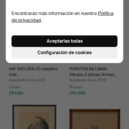
Encontrarás más información en nuestra
Política
de privacidad
.
Aceptarlas todas
Configuración de cookies
KAY NIELSEN. El caballero
TORSTEN BILLMAN.
Olaf.
Dibujos, 5 piezas, firmad…
Subastado 9 ene 2026
Subastado 5 ene 2026
2 pujas
16 pujas
211 USD
275 USD