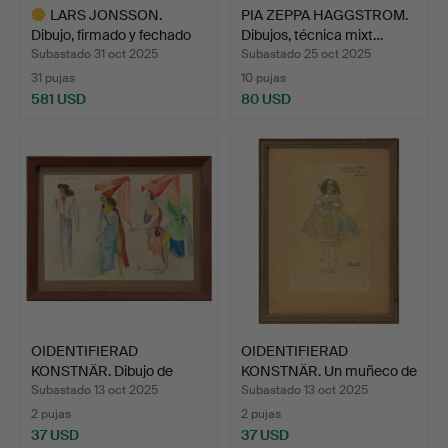
LARS JONSSON.
PIA ZEPPA HAGGSTROM.
Dibujo, firmado y fechado
Dibujos, técnica mixt…
en…
Subastado 31 oct 2025
Subastado 25 oct 2025
31 pujas
10 pujas
581 USD
80 USD
Lote
seleccionado
OIDENTIFIERAD
OIDENTIFIERAD
KONSTNÄR. Dibujo de
KONSTNÄR. Un muñeco de
vestuari…
técni…
Subastado 13 oct 2025
Subastado 13 oct 2025
2 pujas
2 pujas
37 USD
37 USD