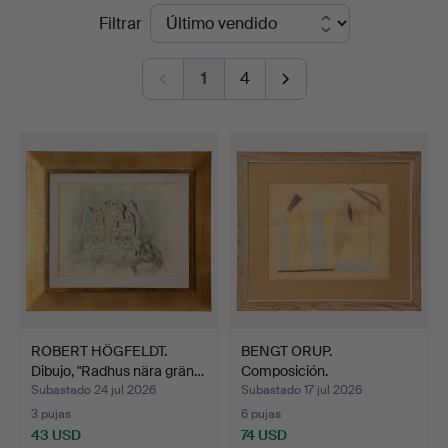
Precios
Filtrar
de
1
4
remate
ROBERT HÖGFELDT.
BENGT ORUP.
Dibujo, "Radhus nära grän…
Composición.
Subastado 24 jul 2026
Subastado 17 jul 2026
3 pujas
6 pujas
43 USD
74 USD