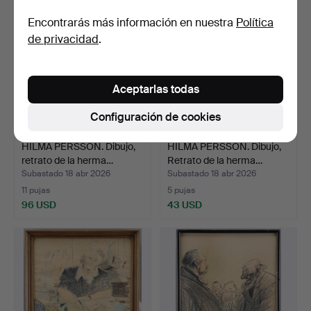
Encontrarás más información en nuestra
Política
de privacidad
.
Aceptarlas todas
Configuración de cookies
HILMA PERSSON. Dibujo,
HILMA PERSSON. Dibujo,
retrato de la herma…
Retrato de la herma…
Subastado 18 abr 2026
Subastado 18 abr 2026
11 pujas
5 pujas
96 USD
43 USD