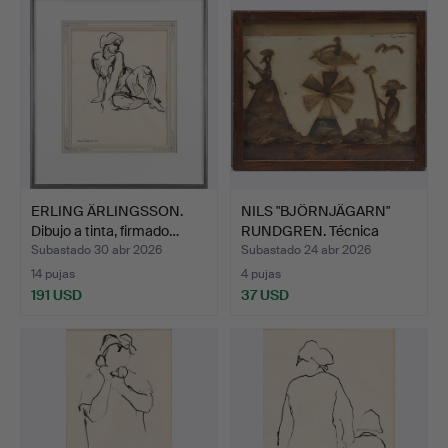
ERLING ÄRLINGSSON.
NILS "BJÖRNJÄGARN"
Dibujo a tinta, firmado…
RUNDGREN. Técnica
mixta…
Subastado 30 abr 2026
Subastado 24 abr 2026
14 pujas
4 pujas
191 USD
37 USD