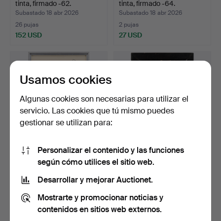
tinta, firmado -62.
tinta, firmado -64.
Subastado 18 abr 2026
Subastado 18 abr 2026
26 pujas
2 pujas
152 USD
27 USD
Usamos cookies
Algunas cookies son necesarias para utilizar el
servicio. Las cookies que tú mismo puedes
gestionar se utilizan para:
Personalizar el contenido y las funciones
Dibujo de ARTISTA NO
HILMA PERSSON. Dibujo
según cómo utilices el sitio web.
IDENTIFICADO, firmado…
"Pojke", siglos XIX/…
Subastado 18 abr 2026
Subastado 18 abr 2026
Desarrollar y mejorar Auctionet.
1 puja
2 pujas
Mostrarte y promocionar noticias y
22 USD
27 USD
contenidos en sitios web externos.