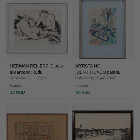
HERMAN REIJERS. Dibujo
ARTISTA NO
al carboncillo, fir…
IDENTIFICADO pastel,
firmado -5…
Subastado 1 jul 2026
Subastado 27 jun 2026
3 pujas
5 pujas
32 USD
37 USD