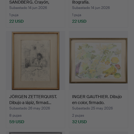
SANDBERG. Crayón,
litografía.
firmado en e…
Subastado 14 jun 2026
Subastado 14 jun 2026
1 puja
1 puja
22 USD
22 USD
JÖRGEN ZETTERQUIST.
INGER GAUTHIER. Dibujo
Dibujo a lápiz, firmad…
en color, firmado.
Subastado 26 may 2026
Subastado 25 may 2026
8 pujas
2 pujas
59 USD
32 USD