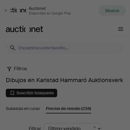
Auctionet
Mostrar
Cerrar
Disponible en Google Play
Auctionet.com
Filtros
Dibujos
Dibujos en Karlstad Hammarö Auktionsverk
en
Suscribir búsqueda
Karlstad
Subastas en curso
Precios de remate
(238)
Hammarö
Auktionsverk
Precios
Filtrar