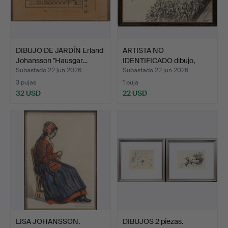
DIBUJO DE JARDÍN Erland
ARTISTA NO
Johansson "Hausgar…
IDENTIFICADO dibujo,
firmado.
Subastado 22 jun 2026
Subastado 22 jun 2026
3 pujas
1 puja
32 USD
22 USD
LISA JOHANSSON.
DIBUJOS 2 piezas.