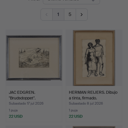
de
1
5
remate
JAC EDGREN.
HERMAN REIJERS. Dibujo
"Brudsdoppet".
a tinta, firmado.
Subastado 17 jul 2026
Subastado 8 jul 2026
1 puja
1 puja
22 USD
22 USD