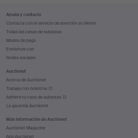
Navegación
Ayuda y contacto
en
Contacta con el servicio de atención al cliente
el
Todas las casas de subastas
pie
Modos de pago
de
Enviamos con
página
Redes sociales
Auctionet
Acerca de Auctionet
Trabaja con nosotros
Adhiere tu casa de subastas
La garantía Auctionet
Más información de Auctionet
Auctionet Magazine
App Auctionet