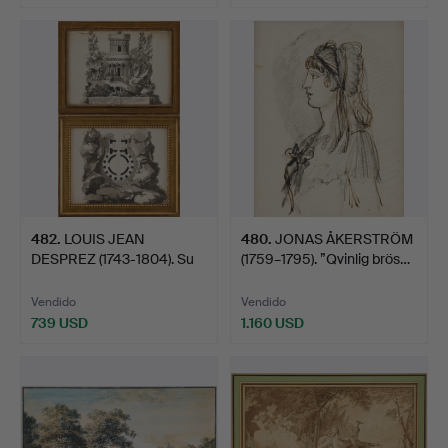
Lote
Lote
seleccionado
seleccionado
482
.
LOUIS JEAN
480
.
JONAS ÅKERSTRÖM
DESPREZ (1743-1804). Su
(1759–1795). ”Qvinlig brös…
círculo…
Vendido
Vendido
739 USD
1.160 USD