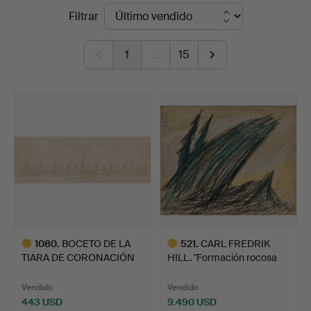
Precios
Filtrar
Art
de
1
…
15
remate
1080
.
BOCETO DE LA
521
.
CARL FREDRIK
TIARA DE CORONACIÓN
HILL. "Formación rocosa
DE LA REI…
con d…
Vendido
Vendido
443 USD
9.490 USD