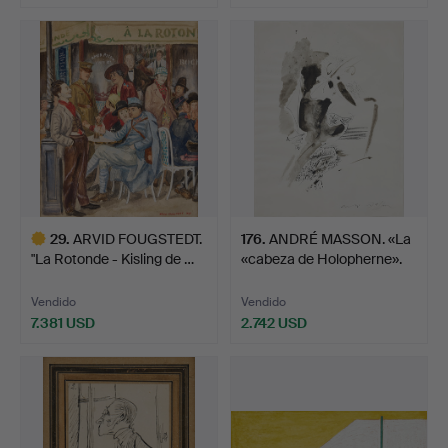
29
.
ARVID FOUGSTEDT.
176
.
ANDRÉ MASSON. «La
"La Rotonde - Kisling de …
«cabeza de Holopherne».
Vendido
Vendido
7.381 USD
2.742 USD
Lote
seleccionado