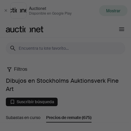
Auctionet
Mostrar
Cerrar
Disponible en Google Play
Auctionet.com
Filtros
Dibujos
Dibujos en Stockholms Auktionsverk Fine
en
Art
Stockholms
Suscribir búsqueda
Auktionsverk
Subastas en curso
Precios de remate
(675)
Fine