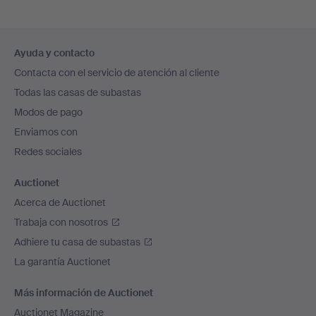
Navegación
Ayuda y contacto
en
Contacta con el servicio de atención al cliente
el
Todas las casas de subastas
pie
Modos de pago
de
Enviamos con
página
Redes sociales
Auctionet
Acerca de Auctionet
Trabaja con nosotros
Adhiere tu casa de subastas
La garantía Auctionet
Más información de Auctionet
Auctionet Magazine