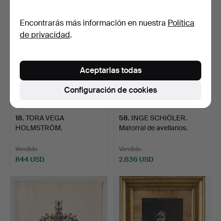
Encontrarás más información en nuestra
Política
de privacidad
.
Aceptarlas todas
Configuración de cookies
18
.
TORA VEGA
58
.
INGE SCHIÖLER.
HOLMSTRÖM.
Matorral de avellanos.
Composición con forma…
Vendido
Vendido
844 USD
2.636 USD