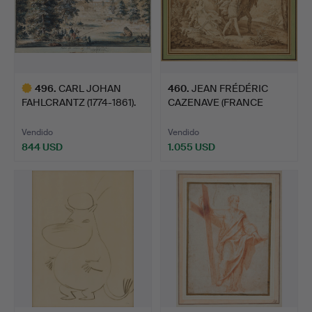
496
.
CARL JOHAN
460
.
JEAN FRÉDÉRIC
FAHLCRANTZ (1774-1861).
CAZENAVE (FRANCE
"Ritadt…
ACTIVE CA. …
Vendido
Vendido
844 USD
1.055 USD
Lote
seleccionado