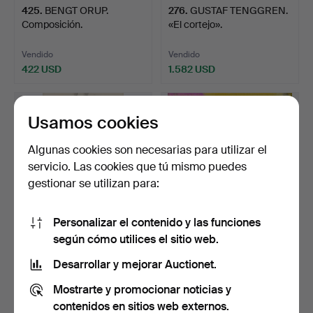
425
.
BENGT ORUP.
276
.
GUSTAF TENGGREN.
Composición.
«El cortejo».
Vendido
Vendido
422 USD
1.582 USD
Usamos cookies
Algunas cookies son necesarias para utilizar el
servicio. Las cookies que tú mismo puedes
gestionar se utilizan para:
Personalizar el contenido y las funciones
según cómo utilices el sitio web.
96
.
TORA VEGA
188
.
TORA VEGA
HOLMSTRÖM. Estudio
HOLMSTRÖM. Cifras.
Desarrollar y mejorar Auctionet.
modelo.
Mostrarte y promocionar noticias y
Vendido
Vendido
422 USD
949 USD
contenidos en sitios web externos.