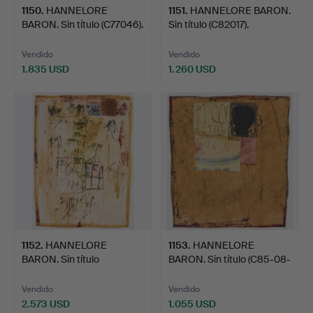
1150
.
HANNELORE
1151
.
HANNELORE BARON.
BARON. Sin título (C77046).
Sin título (C82017).
Vendido
Vendido
1.835 USD
1.260 USD
1152
.
HANNELORE
1153
.
HANNELORE
BARON. Sin título
BARON. Sin título (C85-08-
(C82040).
008).
Vendido
Vendido
2.573 USD
1.055 USD