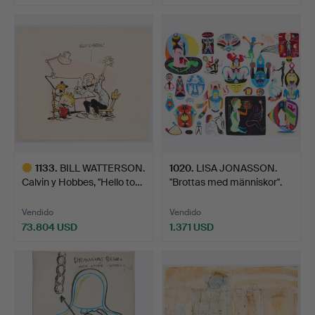
1133
.
BILL WATTERSON.
1020
.
LISA JONASSON.
Calvin y Hobbes, "Hello to…
"Brottas med människor".
Vendido
Vendido
73.804 USD
1.371 USD
Lote
seleccionado