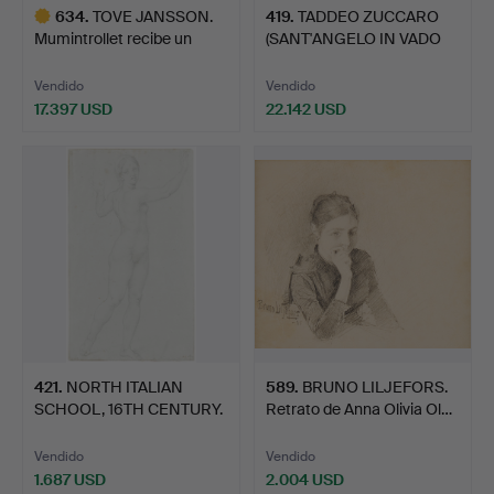
634
.
TOVE JANSSON.
419
.
TADDEO ZUCCARO
Mumintrollet recibe un
(SANT'ANGELO IN VADO
balón…
1529-1…
Vendido
Vendido
17.397 USD
22.142 USD
Lote
seleccionado
421
.
NORTH ITALIAN
589
.
BRUNO LILJEFORS.
SCHOOL, 16TH CENTURY.
Retrato de Anna Olivia Ol…
Estudi…
Vendido
Vendido
1.687 USD
2.004 USD